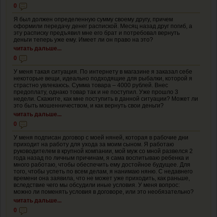
0
Я был должен определенную сумму своему другу, причем
оформили передачу денег распиской. Месяц назад друг погиб, а
эту расписку предъявил мне его брат и потребовал вернуть
деньги теперь уже ему. Имеет ли он право на это?
читать дальше...
0
У меня такая ситуация. По интернету в магазине я заказал себе
некоторые вещи, идеально подходящие для рыбалки, которой я
страстно увлекаюсь. Сумма товара – 4000 рублей. Внес
предоплату, однако товар так и не поступил. Уже прошло 3
недели. Скажите, как мне поступить в данной ситуации? Может ли
это быть мошенничеством, и как вернуть свои деньги?
читать дальше...
0
У меня подписан договор с моей няней, которая в рабочие дни
приходит на работу для ухода за моим сыном. Я работаю
руководителем в крупной компании, мой муж со мной развелся 2
года назад по личным причинам, я сама воспитываю ребенка и
много работаю, чтобы обеспечить ему достойное будущее. Для
того, чтобы успеть по всем делам, я нанимаю няню. С недавнего
времени она заявила, что не может уже приходить, как раньше,
вследствие чего мы обсудили иные условия. У меня вопрос:
можно ли поменять условия в договоре, или это необязательно?
читать дальше...
0