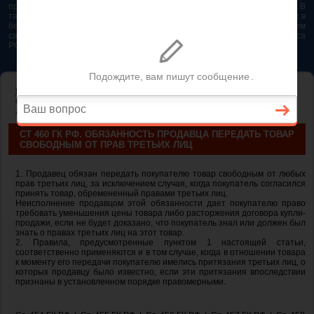
представляется возможным. Особенно если это нужно сделать быстро. В
таком случае самым простым и эффективным решением будет звонок в
бесплатную юридическую консультацию. Телефон указан на нашем
сайте. На сайте опубликована последняя редакция Гражданского кодекса
РФ 2026 - 2025
ГЛАВНАЯ
—
ГЛАВА 30. КУПЛЯ-ПРОДАЖА
— ст 460 ГК РФ.
Обязанность продавца передать товар свободным от прав третьих
лиц
СТ 460 ГК РФ. ОБЯЗАННОСТЬ ПРОДАВЦА ПЕРЕДАТЬ ТОВАР
СВОБОДНЫМ ОТ ПРАВ ТРЕТЬИХ ЛИЦ
1. Продавец обязан передать покупателю товар свободным от любых
прав третьих лиц, за исключением случая, когда покупатель согласился
принять товар, обремененный правами третьих лиц.
Неисполнение продавцом этой обязанности дает покупателю право
требовать уменьшения цены товара либо расторжения договора купли-
продажи, если не будет доказано, что покупатель знал или должен был
знать о правах третьих лиц на этот товар.
2. Правила, предусмотренные пунктом 1 настоящей статьи,
соответственно применяются и в том случае, когда в отношении товара
к моменту его передачи покупателю имелись притязания третьих лиц, о
которых продавцу было известно, если эти притязания впоследствии
признаны в установленном порядке правомерными.