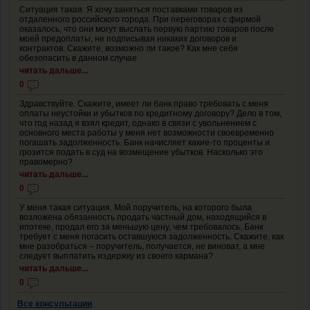
Ситуация такая. Я хочу заняться поставками товаров из
отдаленного российского города. При переговорах с фирмой
оказалось, что они могут выслать первую партию товаров после
моей предоплаты, не подписывая никаких договоров и
контрактов. Скажите, возможно ли такое? Как мне себя
обезопасить в данном случае
читать дальше...
0
Здравствуйте. Скажите, имеет ли банк право требовать с меня
оплаты неустойки и убытков по кредитному договору? Дело в том,
что год назад я взял кредит, однако в связи с увольнением с
основного места работы у меня нет возможности своевременно
погашать задолженность. Банк начисляет какие-то проценты и
грозится подать в суд на возмещение убытков. Насколько это
правомерно?
читать дальше...
0
У меня такая ситуация. Мой поручитель, на которого была
возложена обязанность продать частный дом, находящийся в
ипотеке, продал его за меньшую цену, чем требовалось. Банк
требует с меня погасить оставшуюся задолженность. Скажите, как
мне разобраться – поручитель, получается, не виноват, а мне
следует выплатить издержку из своего кармана?
читать дальше...
0
Все консультации