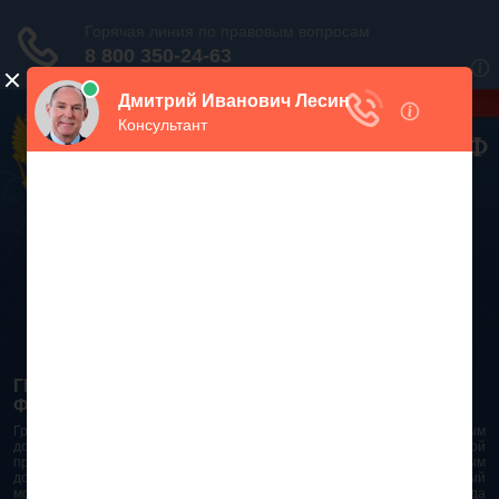
Дежурный юрист, звоните!
938-86-71
Москва и МО
(499)
467-34-68
СПб и ЛО
(812)
Все регионы
8 800 350-24-63
ГРАЖДАНСКИЙ КОДЕКС РОССИЙСКОЙ
ФЕДЕРАЦИИ 2026 - 2025
Гражданский Кодекс Российской Федерации является основным
документом правового поля в Российской Федерации. И именно по этой
причине в него часто вносят изменения. При работе с таким важным
документом необходимо убедиться в его актуальности на данный
момент. Разобраться во всех тонкостях и нюансах не всегда