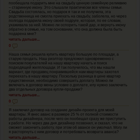
пообещала подарить мне на свадьбу ценную семейную реликвию
– старинную икону. Это слышали практически все члены семьи.
Свадьба состоялась, но подарок я так и не получила, эта
родственница не смогла приехать на свадьбу, заболела, но через
полгода подарила икону своей подруге, которая, по ее словам,
ухаживала за ней. Можно ли оспорить такой дар, и вернуть икону
обратно в семью, на том основании, что она должна была быть
подарена мне?
читать дальше...
0
Наша семья решила купить квартиру большую по площади, а
старую продать. Наш риэлтор предложил одновременно с
поиском покупателей на нашу квартиру начать и поиск
подходящей жилплощади. И так получилось, что мы нашли
вариант, где продавец понравившейся нам квартиры захотел
переехать в нашу квартиру. Поскольку разница в цене квартир
существенная, необходимо совершить доплату. Можно ли
включать в договор мены условие о доплате, илу нужно заключить
два отдельных договора купли-продажи?
читать дальше...
0
Я заключил договор на создание дизайн-проекта для моей
квартиры. Я внес аванс в размере 25 % от полной стоимости
работы дизайнера, после чего он пообещал сразу же приступить
к работе. Но через два дня дизайнер позвонил, и сказал, что не
сможет закончить работу, при этом об авансе он умолчал. Могу ли
я расторгнуть с ним договор и потребовать возврата аванса?
читать дальше...