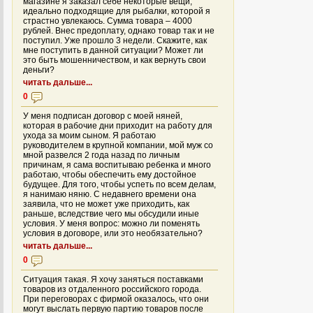
магазине я заказал себе некоторые вещи,
идеально подходящие для рыбалки, которой я
страстно увлекаюсь. Сумма товара – 4000
рублей. Внес предоплату, однако товар так и не
поступил. Уже прошло 3 недели. Скажите, как
мне поступить в данной ситуации? Может ли
это быть мошенничеством, и как вернуть свои
деньги?
читать дальше...
0
У меня подписан договор с моей няней,
которая в рабочие дни приходит на работу для
ухода за моим сыном. Я работаю
руководителем в крупной компании, мой муж со
мной развелся 2 года назад по личным
причинам, я сама воспитываю ребенка и много
работаю, чтобы обеспечить ему достойное
будущее. Для того, чтобы успеть по всем делам,
я нанимаю няню. С недавнего времени она
заявила, что не может уже приходить, как
раньше, вследствие чего мы обсудили иные
условия. У меня вопрос: можно ли поменять
условия в договоре, или это необязательно?
читать дальше...
0
Ситуация такая. Я хочу заняться поставками
товаров из отдаленного российского города.
При переговорах с фирмой оказалось, что они
могут выслать первую партию товаров после