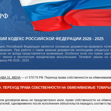
ИЙ КОДЕКС РОССИЙСКОЙ ФЕДЕРАЦИИ 2026 - 2025
декс Российской Федерации является основным документом правового поля
зменения. При работе с таким важным документом необходимо убедиться в
ансах не всегда представляется возможным. Особенно если это нужно сде
 звонок в бесплатную юридическую консультацию. Телефон указан на 
декса РФ 2026 - 2025
ЛАВА 31. МЕНА
— ст 570 ГК РФ. Переход права собственности на обменивае
 РФ. ПЕРЕХОД ПРАВА СОБСТВЕННОСТИ НА ОБМЕНИВАЕМЫЕ ТОВАРЫ
или договором мены не предусмотрено иное, право собственности на обмен
пателей, одновременно после исполнения обязательств передать соответст