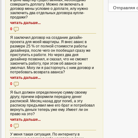
в цене квартир существенная, необходимо
совершить доплату. Можно ли включать в
Отправляя 
договор мены условие о доплате, илу нужно
заключить два отдельных договора купли-
продажи?
читать дальше...
0
Я заключил договор на создание дизайн-
проекта для моей квартиры. Я внес аванс в
размере 25 % от полной стоимости работы
дизайнера, после чего он пообещал сразу же
приступить к работе. Но через два дня
дизайнер позвонил, и сказал, что не сможет
закончить работу, при этом об авансе он
умолчал. Могу ли я расторгнуть с ним договор и
потребовать возврата аванса?
читать дальше...
0
Я был должен определенную сумму своему
другу, причем оформили передачу денег
распиской. Месяц назад друг погиб, а эту
расписку предъявил мне его брат и потребовал
вернуть деньги теперь уже ему. Имеет ли он
право на это?
читать дальше...
0
У меня такая ситуация. По интернету в