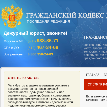
Дежурный юрист, звоните!
ГРАЖДАНСК
938-86-71
Москва и МО
(499)
Гражданский Ко
467-34-68
СПб и ЛО
(812)
часто вносят и
тонкостях и ню
Все регионы
8 800 350-24-63
решением будет
Гражданского ко
ГЛАВНАЯ
—
Г
ОТВЕТЫ ЮРИСТОВ
СТ 570 ГК
Мы с братом владеем земельным участком в
размере 10 гектар на праве долевой
собственности. Доли у нас равные. У нас
возникли некоторые проблемы с совместным
Если законом 
распоряжением имущества и я хочу выделить
качестве поку
свою долю в натуре. Опять же и здесь возникли
недопонимания, поскольку к этому участку