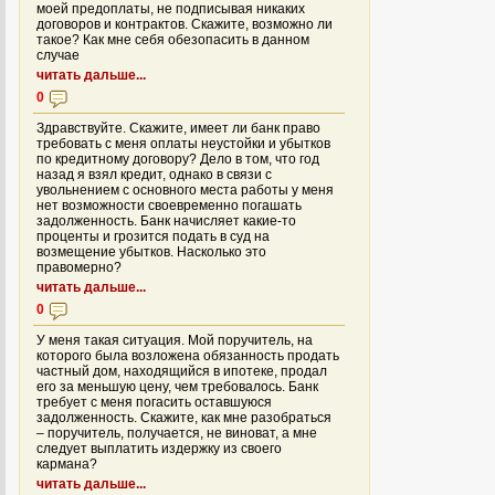
моей предоплаты, не подписывая никаких
договоров и контрактов. Скажите, возможно ли
такое? Как мне себя обезопасить в данном
случае
читать дальше...
0
Здравствуйте. Скажите, имеет ли банк право
требовать с меня оплаты неустойки и убытков
по кредитному договору? Дело в том, что год
назад я взял кредит, однако в связи с
увольнением с основного места работы у меня
нет возможности своевременно погашать
задолженность. Банк начисляет какие-то
проценты и грозится подать в суд на
возмещение убытков. Насколько это
правомерно?
читать дальше...
0
У меня такая ситуация. Мой поручитель, на
которого была возложена обязанность продать
частный дом, находящийся в ипотеке, продал
его за меньшую цену, чем требовалось. Банк
требует с меня погасить оставшуюся
задолженность. Скажите, как мне разобраться
– поручитель, получается, не виноват, а мне
следует выплатить издержку из своего
кармана?
читать дальше...