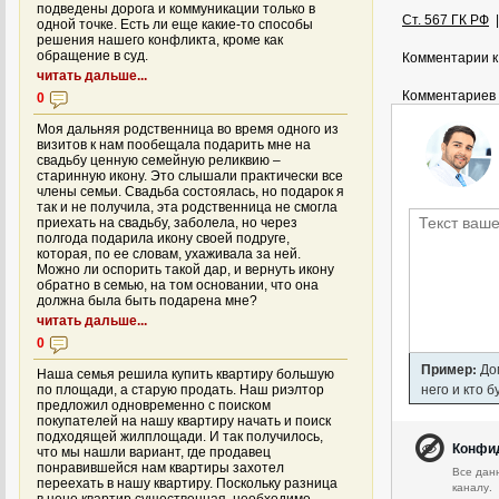
подведены дорога и коммуникации только в
Ст. 567 ГК РФ
одной точке. Есть ли еще какие-то способы
решения нашего конфликта, кроме как
обращение в суд.
Комментарии к
читать дальше...
Комментариев 
0
Моя дальняя родственница во время одного из
визитов к нам пообещала подарить мне на
свадьбу ценную семейную реликвию –
старинную икону. Это слышали практически все
члены семьи. Свадьба состоялась, но подарок я
так и не получила, эта родственница не смогла
приехать на свадьбу, заболела, но через
полгода подарила икону своей подруге,
которая, по ее словам, ухаживала за ней.
Можно ли оспорить такой дар, и вернуть икону
обратно в семью, на том основании, что она
должна была быть подарена мне?
читать дальше...
0
Пример:
Дом
Наша семья решила купить квартиру большую
него и кто 
по площади, а старую продать. Наш риэлтор
предложил одновременно с поиском
покупателей на нашу квартиру начать и поиск
подходящей жилплощади. И так получилось,
Конфи
что мы нашли вариант, где продавец
понравившейся нам квартиры захотел
Все дан
переехать в нашу квартиру. Поскольку разница
каналу.