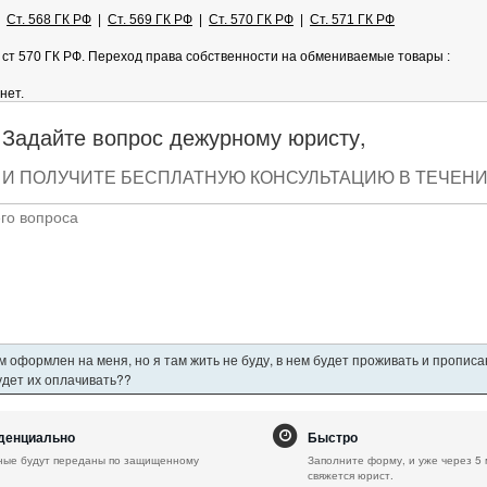
|
Ст. 568 ГК РФ
|
Ст. 569 ГК РФ
|
Ст. 570 ГК РФ
|
Ст. 571 ГК РФ
 ст 570 ГК РФ. Переход права собственности на обмениваемые товары :
нет.
Задайте вопрос дежурному юристу,
И ПОЛУЧИТЕ БЕСПЛАТНУЮ КОНСУЛЬТАЦИЮ В ТЕЧЕНИЕ
 оформлен на меня, но я там жить не буду, в нем будет проживать и пропис
будет их оплачивать??
денциально
Быстро
ные будут переданы по защищенному
Заполните форму, и уже через 5 
свяжется юрист.