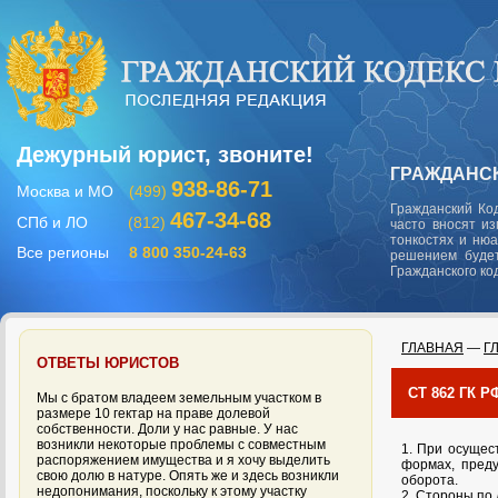
Дежурный юрист, звоните!
ГРАЖДАНСК
938-86-71
Москва и МО
(499)
Гражданский Ко
467-34-68
СПб и ЛО
(812)
часто вносят и
тонкостях и ню
Все регионы
8 800 350-24-63
решением будет
Гражданского ко
ГЛАВНАЯ
—
Г
ОТВЕТЫ ЮРИСТОВ
СТ 862 ГК
Мы с братом владеем земельным участком в
размере 10 гектар на праве долевой
собственности. Доли у нас равные. У нас
возникли некоторые проблемы с совместным
1. При осущес
распоряжением имущества и я хочу выделить
формах, преду
свою долю в натуре. Опять же и здесь возникли
оборота.
недопонимания, поскольку к этому участку
2. Стороны по 