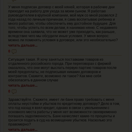
У меня подписан договор с моей няней, которая в рабочие дни
приходит на работу для ухода за моим сыном. Я работаю
руководителем в крупной компании, мой муж со мной развелся 2
года назад по личным причинам, я сама воспитываю ребенка и
много работаю, чтобы обеспечить ему достойное будущее. Для
того, чтобы успеть по всем делам, я нанимаю няню. С недавнего
времени она заявила, что не может уже приходить, как раньше,
вследствие чего мы обсудили иные условия. У меня вопрос:
можно ли поменять условия в договоре, или это необязательно?
читать дальше...
0
Ситуация такая. Я хочу заняться поставками товаров из
отдаленного российского города. При переговорах с фирмой
оказалось, что они могут выслать первую партию товаров после
моей предоплаты, не подписывая никаких договоров и
контрактов. Скажите, возможно ли такое? Как мне себя
обезопасить в данном случае
читать дальше...
0
Здравствуйте. Скажите, имеет ли банк право требовать с меня
оплаты неустойки и убытков по кредитному договору? Дело в том,
что год назад я взял кредит, однако в связи с увольнением с
основного места работы у меня нет возможности своевременно
погашать задолженность. Банк начисляет какие-то проценты и
грозится подать в суд на возмещение убытков. Насколько это
правомерно?
читать дальше...