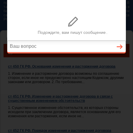
представляется возможным. Особенно если это нужно сделать быстро. В
таком случае самым простым и эффективным решением будет звонок в
бесплатную юридическую консультацию. Телефон указан на нашем
сайте. На сайте опубликована последняя редакция Гражданского кодекса
РФ 2026 - 2025
ГЛАВНАЯ
— ГЛАВА 29. ИЗМЕНЕНИЕ И РАСТОРЖЕНИЕ ДОГОВОРА
ГРАЖДАНСКИЙ КОДЕКС РОССИЙСКОЙ ФЕДЕРАЦИИ. ГЛАВА
29
ст 450 ГК РФ. Основания изменения и расторжения договора
1. Изменение и расторжение договора возможны по соглашению
сторон, если иное не предусмотрено настоящим Кодексом, другими
законами или договором. 2. По требованию...
ст 451 ГК РФ. Изменение и расторжение договора в связи с
существенным изменением обстоятельств
1. Существенное изменение обстоятельств, из которых стороны
исходили при заключении договора, является основанием для его
изменения или расторжения, если иное не...
ст 452 ГК РФ. Порядок изменения и расторжения договора