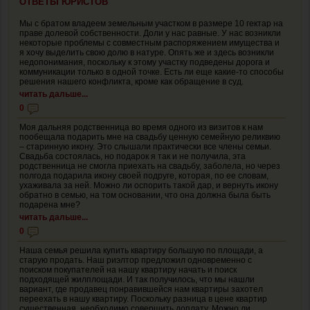
ОТВЕТЫ ЮРИСТОВ
Мы с братом владеем земельным участком в размере 10 гектар на
праве долевой собственности. Доли у нас равные. У нас возникли
некоторые проблемы с совместным распоряжением имущества и
я хочу выделить свою долю в натуре. Опять же и здесь возникли
недопонимания, поскольку к этому участку подведены дорога и
коммуникации только в одной точке. Есть ли еще какие-то способы
решения нашего конфликта, кроме как обращение в суд.
читать дальше...
0
Моя дальняя родственница во время одного из визитов к нам
пообещала подарить мне на свадьбу ценную семейную реликвию
– старинную икону. Это слышали практически все члены семьи.
Свадьба состоялась, но подарок я так и не получила, эта
родственница не смогла приехать на свадьбу, заболела, но через
полгода подарила икону своей подруге, которая, по ее словам,
ухаживала за ней. Можно ли оспорить такой дар, и вернуть икону
обратно в семью, на том основании, что она должна была быть
подарена мне?
читать дальше...
0
Наша семья решила купить квартиру большую по площади, а
старую продать. Наш риэлтор предложил одновременно с
поиском покупателей на нашу квартиру начать и поиск
подходящей жилплощади. И так получилось, что мы нашли
вариант, где продавец понравившейся нам квартиры захотел
переехать в нашу квартиру. Поскольку разница в цене квартир
существенная, необходимо совершить доплату. Можно ли