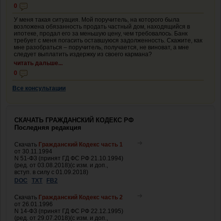
0
У меня такая ситуация. Мой поручитель, на которого была
возложена обязанность продать частный дом, находящийся в
ипотеке, продал его за меньшую цену, чем требовалось. Банк
требует с меня погасить оставшуюся задолженность. Скажите, как
мне разобраться – поручитель, получается, не виноват, а мне
следует выплатить издержку из своего кармана?
читать дальше...
0
Все консультации
СКАЧАТЬ ГРАЖДАНСКИЙ КОДЕКС РФ
Последняя редакция
Скачать
Гражданский Кодекс часть 1
от 30.11.1994
N 51-ФЗ (принят ГД ФС РФ 21.10.1994)
(ред. от 03.08.2018)(с изм. и доп.,
вступ. в силу с 01.09.2018)
DOC
TXT
FB2
Скачать
Гражданский Кодекс часть 2
от 26.01.1996
N 14-ФЗ (принят ГД ФС РФ 22.12.1995)
(ред. от 29.07.2018)(с изм. и доп.,