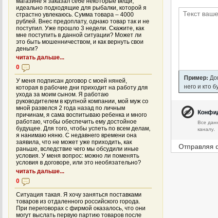
магазине я заказал себе некоторые вещи,
идеально подходящие для рыбалки, которой я
страстно увлекаюсь. Сумма товара – 4000
рублей. Внес предоплату, однако товар так и не
поступил. Уже прошло 3 недели. Скажите, как
мне поступить в данной ситуации? Может ли
это быть мошенничеством, и как вернуть свои
деньги?
читать дальше...
0
Пример:
Дом
У меня подписан договор с моей няней,
него и кто 
которая в рабочие дни приходит на работу для
ухода за моим сыном. Я работаю
руководителем в крупной компании, мой муж со
мной развелся 2 года назад по личным
Конфи
причинам, я сама воспитываю ребенка и много
работаю, чтобы обеспечить ему достойное
Все дан
будущее. Для того, чтобы успеть по всем делам,
каналу.
я нанимаю няню. С недавнего времени она
заявила, что не может уже приходить, как
Отправляя 
раньше, вследствие чего мы обсудили иные
условия. У меня вопрос: можно ли поменять
условия в договоре, или это необязательно?
читать дальше...
0
Ситуация такая. Я хочу заняться поставками
товаров из отдаленного российского города.
При переговорах с фирмой оказалось, что они
могут выслать первую партию товаров после