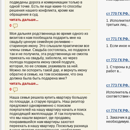
подведены дорога и коммуникации только в
одной точке. Есть ли еще какие-то способы
решения нашего конфликта, кроме как
ст 770 ГК РФ
обращение в суд.
читать дальше...
1. Исполнител
третьих лиц...
0
Моя дальняя родственница во время одного из
визитов к нам пообещала подарить мне на
ст 771 ГК РФ
свадьбу ценную семейную реликвию –
старинную икону. Это слышали практически все
1. Если иное 
члены семьи. Свадьба состоялась, но подарок я
так и не получила, эта родственница не смогла
приехать на свадьбу, заболела, но через
ст 772 ГК РФ.
полгода подарила икону своей подруге,
которая, по ее словам, ухаживала за ней.
1. Стороны в 
Можно ли оспорить такой дар, и вернуть икону
работ в...
обратно в семью, на том основании, что она
должна была быть подарена мне?
читать дальше...
ст 773 ГК РФ
0
Исполнитель в
соответствии с
Наша семья решила купить квартиру большую
по площади, а старую продать. Наш риэлтор
предложил одновременно с поиском
покупателей на нашу квартиру начать и поиск
ст 774 ГК РФ.
подходящей жилплощади. И так получилось,
1. Заказчик в
что мы нашли вариант, где продавец
необходимую..
понравившейся нам квартиры захотел
переехать в нашу квартиру. Поскольку разница