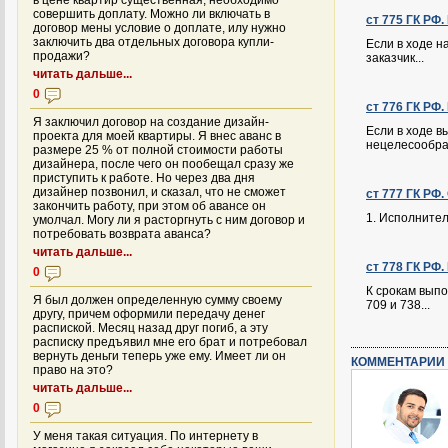
в цене квартир существенная, необходимо
совершить доплату. Можно ли включать в
ст 775 ГК РФ
договор мены условие о доплате, илу нужно
заключить два отдельных договора купли-
Если в ходе н
продажи?
заказчик...
читать дальше...
0
ст 776 ГК РФ
Я заключил договор на создание дизайн-
Если в ходе в
проекта для моей квартиры. Я внес аванс в
нецелесообраз
размере 25 % от полной стоимости работы
дизайнера, после чего он пообещал сразу же
приступить к работе. Но через два дня
дизайнер позвонил, и сказал, что не сможет
ст 777 ГК РФ
закончить работу, при этом об авансе он
1. Исполнител
умолчал. Могу ли я расторгнуть с ним договор и
потребовать возврата аванса?
читать дальше...
ст 778 ГК РФ
0
К срокам выпо
Я был должен определенную сумму своему
709 и 738...
другу, причем оформили передачу денег
распиской. Месяц назад друг погиб, а эту
расписку предъявил мне его брат и потребовал
вернуть деньги теперь уже ему. Имеет ли он
КОММЕНТАРИИ 
право на это?
читать дальше...
0
У меня такая ситуация. По интернету в