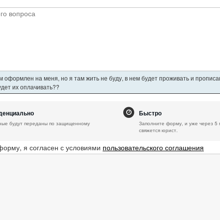
 оформлен на меня, но я там жить не буду, в нем будет проживать и пропис
будет их оплачивать??
денциально
Быстро
ные будут переданы по защищенному
Заполните форму, и уже через 5 
свяжется юрист.
форму, я согласен с условиями
пользовательского соглашения