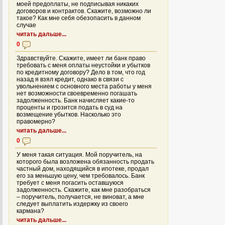
моей предоплаты, не подписывая никаких
договоров и контрактов. Скажите, возможно ли
такое? Как мне себя обезопасить в данном
случае
читать дальше...
0
Здравствуйте. Скажите, имеет ли банк право
требовать с меня оплаты неустойки и убытков
по кредитному договору? Дело в том, что год
назад я взял кредит, однако в связи с
увольнением с основного места работы у меня
нет возможности своевременно погашать
задолженность. Банк начисляет какие-то
проценты и грозится подать в суд на
возмещение убытков. Насколько это
правомерно?
читать дальше...
0
У меня такая ситуация. Мой поручитель, на
которого была возложена обязанность продать
частный дом, находящийся в ипотеке, продал
его за меньшую цену, чем требовалось. Банк
требует с меня погасить оставшуюся
задолженность. Скажите, как мне разобраться
– поручитель, получается, не виноват, а мне
следует выплатить издержку из своего
кармана?
читать дальше...