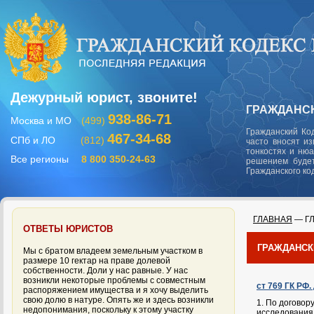
Дежурный юрист, звоните!
ГРАЖДАНСК
938-86-71
Москва и МО
(499)
Гражданский Ко
467-34-68
СПб и ЛО
(812)
часто вносят и
тонкостях и ню
Все регионы
8 800 350-24-63
решением будет
Гражданского ко
ГЛАВНАЯ
— ГЛ
ОТВЕТЫ ЮРИСТОВ
ГРАЖДАНСК
Мы с братом владеем земельным участком в
размере 10 гектар на праве долевой
собственности. Доли у нас равные. У нас
возникли некоторые проблемы с совместным
ст 769 ГК РФ
распоряжением имущества и я хочу выделить
свою долю в натуре. Опять же и здесь возникли
1. По договор
недопонимания, поскольку к этому участку
исследования, 