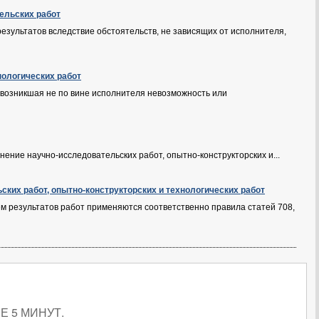
ельских работ
езультатов вследствие обстоятельств, не зависящих от исполнителя,
нологических работ
 возникшая не по вине исполнителя невозможность или
ение научно-исследовательских работ, опытно-конструкторских и...
ских работ, опытно-конструкторских и технологических работ
ием результатов работ применяются соответственно правила статей 708,
 5 МИНУТ.