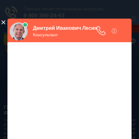
Дежурный юрист, звоните!
938-86-71
Москва и МО
(499)
467-34-68
СПб и ЛО
(812)
Все регионы
8 800 350-24-63
ГРАЖДАНСКИЙ КОДЕКС РОССИЙСКОЙ
ФЕДЕРАЦИИ 2026 - 2025
Гражданский Кодекс Российской Федерации является основным
документом правового поля в Российской Федерации. И именно по этой
причине в него часто вносят изменения. При работе с таким важным
документом необходимо убедиться в его актуальности на данный
момент. Разобраться во всех тонкостях и нюансах не всегда