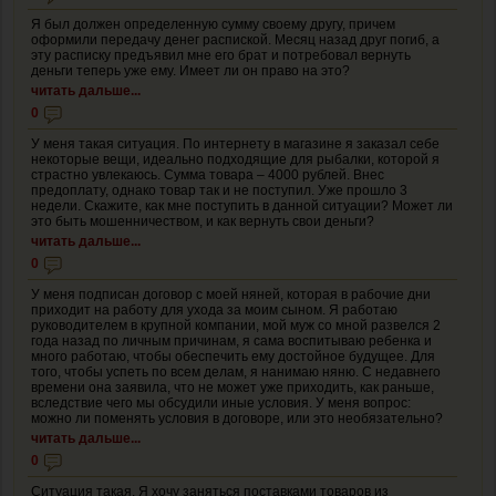
Я был должен определенную сумму своему другу, причем
оформили передачу денег распиской. Месяц назад друг погиб, а
эту расписку предъявил мне его брат и потребовал вернуть
деньги теперь уже ему. Имеет ли он право на это?
читать дальше...
0
У меня такая ситуация. По интернету в магазине я заказал себе
некоторые вещи, идеально подходящие для рыбалки, которой я
страстно увлекаюсь. Сумма товара – 4000 рублей. Внес
предоплату, однако товар так и не поступил. Уже прошло 3
недели. Скажите, как мне поступить в данной ситуации? Может ли
это быть мошенничеством, и как вернуть свои деньги?
читать дальше...
0
У меня подписан договор с моей няней, которая в рабочие дни
приходит на работу для ухода за моим сыном. Я работаю
руководителем в крупной компании, мой муж со мной развелся 2
года назад по личным причинам, я сама воспитываю ребенка и
много работаю, чтобы обеспечить ему достойное будущее. Для
того, чтобы успеть по всем делам, я нанимаю няню. С недавнего
времени она заявила, что не может уже приходить, как раньше,
вследствие чего мы обсудили иные условия. У меня вопрос:
можно ли поменять условия в договоре, или это необязательно?
читать дальше...
0
Ситуация такая. Я хочу заняться поставками товаров из