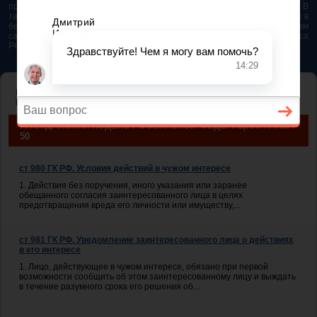
представляется возможным. Особенно если это нужно сделать быстро. В
таком случае самым простым и эффективным решением будет звонок в
бесплатную юридическую консультацию. Телефон указан на нашем
сайте. На сайте опубликована последняя редакция Гражданского кодекса
РФ 2026 - 2025
ГЛАВНАЯ
— ГЛАВА 50. ДЕЙСТВИЯ В ЧУЖОМ ИНТЕРЕСЕ БЕЗ
ПОРУЧЕНИЯ
ГРАЖДАНСКИЙ КОДЕКС РОССИЙСКОЙ ФЕДЕРАЦИИ. ГЛАВА
50
ст 980 ГК РФ. Условия действий в чужом интересе
1. Действия без поручения, иного указания или заранее
обещанного согласия заинтересованного лица в целях
предотвращения вреда его личности или имуществу,...
ст 981 ГК РФ. Уведомление заинтересованного лица о действиях
в его интересе
1. Лицо, действующее в чужом интересе, обязано при первой
возможности сообщить об этом заинтересованному лицу и выждать
в течение разумного срока его решения об...