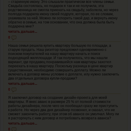
– старинную икону. Это слышали практически все члены семьи.
Свадьба состоялась, но подарок я так и не получила, эта
родственница не смогла приехать на свадьбу, заболела, но через
полгода подарила икону своей подруге, которая, по ее словам,
ухаживала за ней. Можно ли оспорить такой дар, и вернуть икону
обратно в семью, на том основании, что она должна была быть
подарена мне?
читать дальше...
0
Наша семья решила купить квартиру большую по площади, а
старую продать. Наш риэлтор предложил одновременно с
поиском покупателей на нашу квартиру начать и поиск
подходящей жилплощади. И так получилось, что мы нашли
вариант, где продавец понравившейся нам квартиры захотел
переехать в нашу квартиру. Поскольку разница в цене квартир
существенная, необходимо совершить доплату. Можно ли
включать в договор мены условие о доплате, илу нужно заключить
два отдельных договора купли-продажи?
читать дальше...
0
Я заключил договор на создание дизайн-проекта для моей
квартиры. Я внес аванс в размере 25 % от полной стоимости
работы дизайнера, после чего он пообещал сразу же приступить
к работе. Но через два дня дизайнер позвонил, и сказал, что не
сможет закончить работу, при этом об авансе он умолчал. Могу ли
я расторгнуть с ним договор и потребовать возврата аванса?
читать дальше...
0