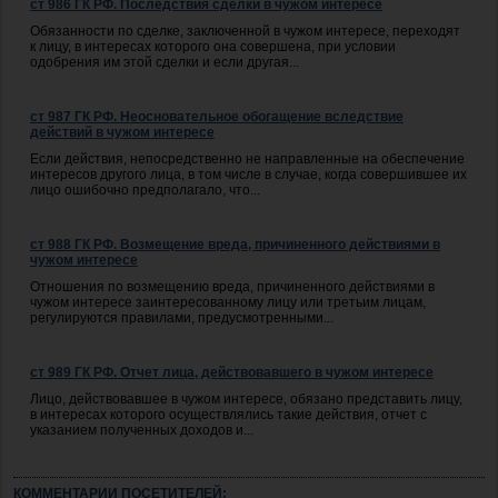
ст 986 ГК РФ. Последствия сделки в чужом интересе
Обязанности по сделке, заключенной в чужом интересе, переходят
к лицу, в интересах которого она совершена, при условии
одобрения им этой сделки и если другая...
ст 987 ГК РФ. Неосновательное обогащение вследствие
действий в чужом интересе
Если действия, непосредственно не направленные на обеспечение
интересов другого лица, в том числе в случае, когда совершившее их
лицо ошибочно предполагало, что...
ст 988 ГК РФ. Возмещение вреда, причиненного действиями в
чужом интересе
Отношения по возмещению вреда, причиненного действиями в
чужом интересе заинтересованному лицу или третьим лицам,
регулируются правилами, предусмотренными...
ст 989 ГК РФ. Отчет лица, действовавшего в чужом интересе
Лицо, действовавшее в чужом интересе, обязано представить лицу,
в интересах которого осуществлялись такие действия, отчет с
указанием полученных доходов и...
КОММЕНТАРИИ ПОСЕТИТЕЛЕЙ: