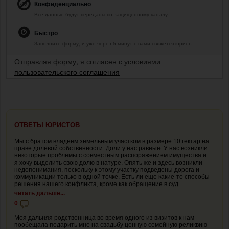
Конфиденциально
Все данные будут переданы по защищенному каналу.
Быстро
Заполните форму, и уже через 5 минут с вами свяжется юрист.
Отправляя форму, я согласен с условиями
пользовательского соглашения
ОТВЕТЫ ЮРИСТОВ
Мы с братом владеем земельным участком в размере 10 гектар на
праве долевой собственности. Доли у нас равные. У нас возникли
некоторые проблемы с совместным распоряжением имущества и
я хочу выделить свою долю в натуре. Опять же и здесь возникли
недопонимания, поскольку к этому участку подведены дорога и
коммуникации только в одной точке. Есть ли еще какие-то способы
решения нашего конфликта, кроме как обращение в суд.
читать дальше...
0
Моя дальняя родственница во время одного из визитов к нам
пообещала подарить мне на свадьбу ценную семейную реликвию