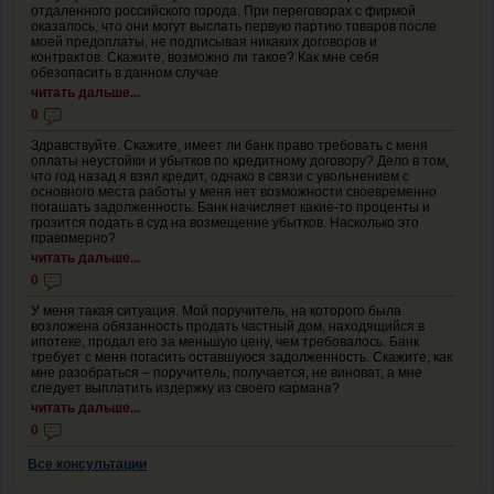
отдаленного российского города. При переговорах с фирмой
оказалось, что они могут выслать первую партию товаров после
моей предоплаты, не подписывая никаких договоров и
контрактов. Скажите, возможно ли такое? Как мне себя
обезопасить в данном случае
читать дальше...
0
Здравствуйте. Скажите, имеет ли банк право требовать с меня
оплаты неустойки и убытков по кредитному договору? Дело в том,
что год назад я взял кредит, однако в связи с увольнением с
основного места работы у меня нет возможности своевременно
погашать задолженность. Банк начисляет какие-то проценты и
грозится подать в суд на возмещение убытков. Насколько это
правомерно?
читать дальше...
0
У меня такая ситуация. Мой поручитель, на которого была
возложена обязанность продать частный дом, находящийся в
ипотеке, продал его за меньшую цену, чем требовалось. Банк
требует с меня погасить оставшуюся задолженность. Скажите, как
мне разобраться – поручитель, получается, не виноват, а мне
следует выплатить издержку из своего кармана?
читать дальше...
0
Все консультации