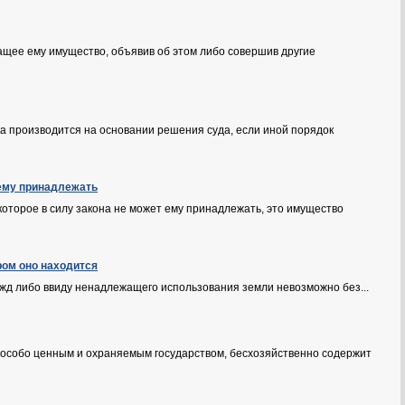
ащее ему имущество, объявив об этом либо совершив другие
а производится на основании решения суда, если иной порядок
 ему принадлежать
которое в силу закона не может ему принадлежать, это имущество
ром оно находится
нужд либо ввиду ненадлежащего использования земли невозможно без...
 к особо ценным и охраняемым государством, бесхозяйственно содержит