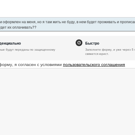
 оформлен на меня, но я там жить не буду, в нем будет проживать и пропис
будет их оплачивать??
денциально
Быстро
ные будут переданы по защищенному
Заполните форму, и уже через 5 
свяжется юрист.
форму, я согласен с условиями
пользовательского соглашения