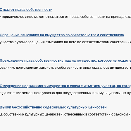
 Отказ от права собственности
и юридическое лицо может отказаться от права собственности на принадлеж
. Обращение взыскания на имущество по обязательствам собственника
ущества путем обращения взыскания на него по обязательствам собственник
. Прекращение права собственности лица на имущество, которое не может
нованиям, допускаемым законом, в собственности лица оказалось имущество, 
.
. Отчуждение недвижимого имущества в связи с изъятием участка, на кото
 когда изъятие земельного участка для государственных или муниципальных 
. Выкуп бесхозяйственно содержимых культурных ценностей
гда собственник культурных ценностей, отнесенных в соответствии с законом