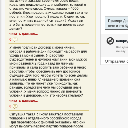
магазине я заказал себе некоторые вещи,
идеально подходящие для рыбалки, которой я
страстно увлекаюсь. Сумма товара – 4000
рублей. Внес предоплату, однако товар так и не
поступил. Уже прошло 3 недели. Скажите, как
Пример:
Дом
мне поступить в данной ситуации? Может ли
это быть мошенничеством, и как вернуть свои
него и кто 
деньги?
читать дальше...
0
Конфи
Все дан
У меня подписан договор с моей няней,
каналу.
которая в рабочие дни приходит на работу для
ухода за моим сыном. Я работаю
руководителем в крупной компании, мой муж со
Отправляя 
мной развелся 2 года назад по личным
причинам, я сама воспитываю ребенка и много
работаю, чтобы обеспечить ему достойное
будущее. Для того, чтобы успеть по всем делам,
я нанимаю няню. С недавнего времени она
заявила, что не может уже приходить, как
раньше, вследствие чего мы обсудили иные
условия. У меня вопрос: можно ли поменять
условия в договоре, или это необязательно?
читать дальше...
0
Ситуация такая. Я хочу заняться поставками
товаров из отдаленного российского города.
При переговорах с фирмой оказалось, что они
могут выслать первую партию товаров после