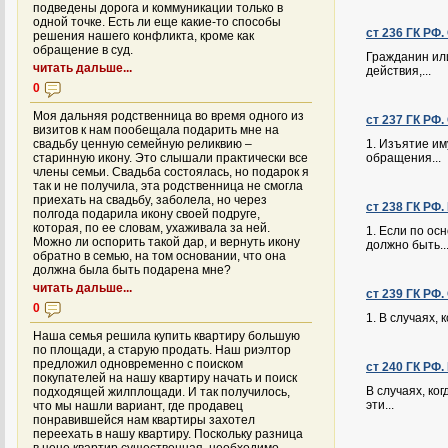
подведены дорога и коммуникации только в
одной точке. Есть ли еще какие-то способы
ст 236 ГК РФ.
решения нашего конфликта, кроме как
обращение в суд.
Гражданин ил
читать дальше...
действия,...
0
Моя дальняя родственница во время одного из
ст 237 ГК РФ
визитов к нам пообещала подарить мне на
свадьбу ценную семейную реликвию –
1. Изъятие им
старинную икону. Это слышали практически все
обращения...
члены семьи. Свадьба состоялась, но подарок я
так и не получила, эта родственница не смогла
приехать на свадьбу, заболела, но через
ст 238 ГК РФ
полгода подарила икону своей подруге,
которая, по ее словам, ухаживала за ней.
1. Если по ос
Можно ли оспорить такой дар, и вернуть икону
должно быть..
обратно в семью, на том основании, что она
должна была быть подарена мне?
читать дальше...
ст 239 ГК РФ
0
1. В случаях,
Наша семья решила купить квартиру большую
по площади, а старую продать. Наш риэлтор
предложил одновременно с поиском
ст 240 ГК РФ
покупателей на нашу квартиру начать и поиск
В случаях, ко
подходящей жилплощади. И так получилось,
эти...
что мы нашли вариант, где продавец
понравившейся нам квартиры захотел
переехать в нашу квартиру. Поскольку разница