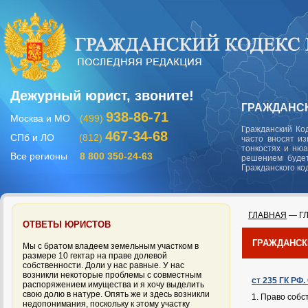
Дежурный юрист, звоните!
ГРАЖДАНСК
938-86-71
Москва и МО
(499)
Гражданский Ко
467-34-68
СПб и ЛО
(812)
часто вносят и
тонкостях и ню
Все регионы
8 800 350-24-63
решением будет
Гражданского ко
ГЛАВНАЯ
— ГЛ
ОТВЕТЫ ЮРИСТОВ
ГРАЖДАНСК
Мы с братом владеем земельным участком в
размере 10 гектар на праве долевой
собственности. Доли у нас равные. У нас
возникли некоторые проблемы с совместным
ст 235 ГК РФ
распоряжением имущества и я хочу выделить
свою долю в натуре. Опять же и здесь возникли
1. Право собс
недопонимания, поскольку к этому участку