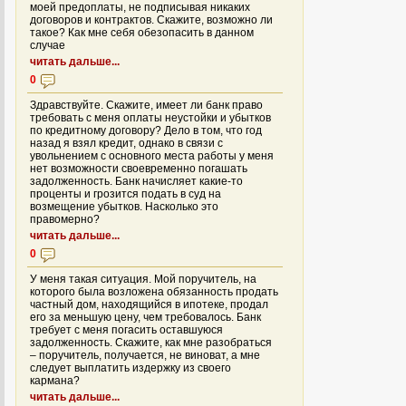
моей предоплаты, не подписывая никаких
договоров и контрактов. Скажите, возможно ли
такое? Как мне себя обезопасить в данном
случае
читать дальше...
0
Здравствуйте. Скажите, имеет ли банк право
требовать с меня оплаты неустойки и убытков
по кредитному договору? Дело в том, что год
назад я взял кредит, однако в связи с
увольнением с основного места работы у меня
нет возможности своевременно погашать
задолженность. Банк начисляет какие-то
проценты и грозится подать в суд на
возмещение убытков. Насколько это
правомерно?
читать дальше...
0
У меня такая ситуация. Мой поручитель, на
которого была возложена обязанность продать
частный дом, находящийся в ипотеке, продал
его за меньшую цену, чем требовалось. Банк
требует с меня погасить оставшуюся
задолженность. Скажите, как мне разобраться
– поручитель, получается, не виноват, а мне
следует выплатить издержку из своего
кармана?
читать дальше...