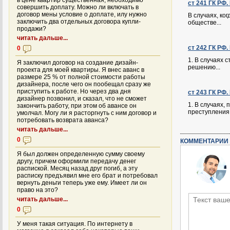
в цене квартир существенная, необходимо
ст 241 ГК РФ
совершить доплату. Можно ли включать в
договор мены условие о доплате, илу нужно
В случаях, ко
заключить два отдельных договора купли-
обществе...
продажи?
читать дальше...
ст 242 ГК РФ.
0
1. В случаях 
Я заключил договор на создание дизайн-
решению...
проекта для моей квартиры. Я внес аванс в
размере 25 % от полной стоимости работы
дизайнера, после чего он пообещал сразу же
приступить к работе. Но через два дня
ст 243 ГК РФ
дизайнер позвонил, и сказал, что не сможет
1. В случаях,
закончить работу, при этом об авансе он
преступления 
умолчал. Могу ли я расторгнуть с ним договор и
потребовать возврата аванса?
читать дальше...
0
КОММЕНТАРИИ 
Я был должен определенную сумму своему
другу, причем оформили передачу денег
распиской. Месяц назад друг погиб, а эту
расписку предъявил мне его брат и потребовал
вернуть деньги теперь уже ему. Имеет ли он
право на это?
читать дальше...
0
У меня такая ситуация. По интернету в