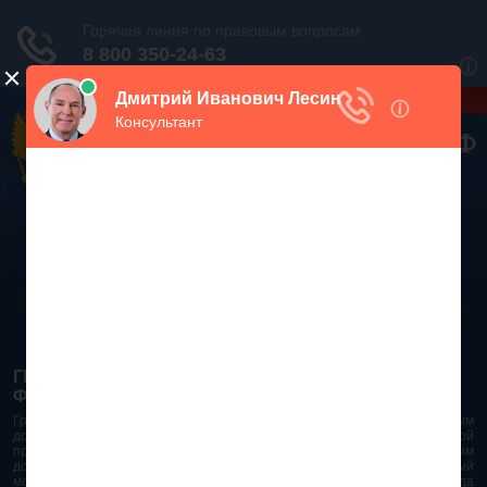
Дежурный юрист, звоните!
938-86-71
Москва и МО
(499)
467-34-68
СПб и ЛО
(812)
Все регионы
8 800 350-24-63
ГРАЖДАНСКИЙ КОДЕКС РОССИЙСКОЙ
ФЕДЕРАЦИИ 2026 - 2025
Гражданский Кодекс Российской Федерации является основным
документом правового поля в Российской Федерации. И именно по этой
причине в него часто вносят изменения. При работе с таким важным
документом необходимо убедиться в его актуальности на данный
момент. Разобраться во всех тонкостях и нюансах не всегда