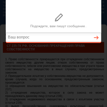
представляется возможным. Особенно если это нужно сделать быстро. В
таком случае самым простым и эффективным решением будет звонок в
бесплатную юридическую консультацию. Телефон указан на нашем
сайте. На сайте опубликована последняя редакция Гражданского кодекса
РФ 2026 - 2025
ГЛАВНАЯ
—
ГЛАВА 15. ПРЕКРАЩЕНИЕ ПРАВА
СОБСТВЕННОСТИ
— ст 235 ГК РФ. Основания прекращения права
собственности
СТ 235 ГК РФ. ОСНОВАНИЯ ПРЕКРАЩЕНИЯ ПРАВА
СОБСТВЕННОСТИ
1. Право собственности прекращается при отчуждении собственником
своего имущества другим лицам, отказе собственника от права
собственности, гибели или уничтожении имущества и при утрате права
собственности на имущество в иных случаях, предусмотренных
законом.
2. Принудительное изъятие у собственника имущества не допускается,
кроме случаев, когда по основаниям, предусмотренным законом,
производятся:
1) обращение взыскания на имущество по обязательствам (статья
237);
2) отчуждение имущества, которое в силу закона не может
принадлежать данному лицу (статья 238);
3) отчуждение недвижимого имущества в связи с изъятием участка
(статья 239);
4) выкуп бесхозяйственно содержимых культурных ценностей,