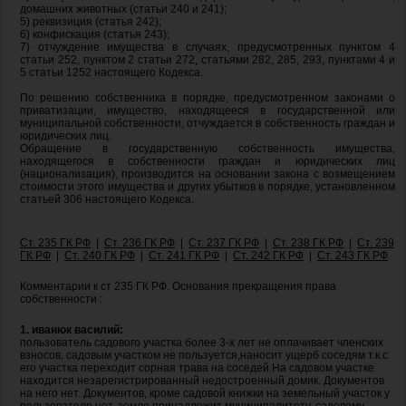
домашних животных (статьи 240 и 241);
5) реквизиция (статья 242);
6) конфискация (статья 243);
7) отчуждение имущества в случаях, предусмотренных пунктом 4
статьи 252, пунктом 2 статьи 272, статьями 282, 285, 293, пунктами 4 и
5 статьи 1252 настоящего Кодекса.
По решению собственника в порядке, предусмотренном законами о
приватизации, имущество, находящееся в государственной или
муниципальной собственности, отчуждается в собственность граждан и
юридических лиц.
Обращение в государственную собственность имущества,
находящегося в собственности граждан и юридических лиц
(национализация), производится на основании закона с возмещением
стоимости этого имущества и других убытков в порядке, установленном
статьей 306 настоящего Кодекса.
Ст. 235 ГК РФ
|
Ст. 236 ГК РФ
|
Ст. 237 ГК РФ
|
Ст. 238 ГК РФ
|
Ст. 239
ГК РФ
|
Ст. 240 ГК РФ
|
Ст. 241 ГК РФ
|
Ст. 242 ГК РФ
|
Ст. 243 ГК РФ
Комментарии к ст 235 ГК РФ. Основания прекращения права
собственности :
1. иванюк василий:
пользователь садового участка более 3-х лет не оплачивает членских
взносов, садовым участком не пользуется,наносит ущерб соседям т.к.с
его участка переходит сорная трава на соседей.На садовом участке
находится незарегистрированный недостроенный домик. Документов
на него нет. Документов, кроме садовой книжки на земельный участок у
пользователя нет. земля принадлежит муниципалитету, садовому