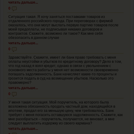
читать дальше...
0
Ситуация такая. Я хочу заняться поставками товаров из
отдаленного российского города. При переговорах с фирмой
оказалось, что они могут выслать первую партию товаров после
моей предоплаты, не подписывая никаких договоров и
контрактов. Скажите, возможно ли такое? Как мне себя
обезопасить в данном случае
читать дальше...
0
Здравствуйте. Скажите, имеет ли банк право требовать с меня
оплаты неустойки и убытков по кредитному договору? Дело в том,
что год назад я взял кредит, однако в связи с увольнением с
основного места работы у меня нет возможности своевременно
погашать задолженность. Банк начисляет какие-то проценты и
грозится подать в суд на возмещение убытков. Насколько это
правомерно?
читать дальше...
0
У меня такая ситуация. Мой поручитель, на которого была
возложена обязанность продать частный дом, находящийся в
ипотеке, продал его за меньшую цену, чем требовалось. Банк
требует с меня погасить оставшуюся задолженность. Скажите, как
мне разобраться – поручитель, получается, не виноват, а мне
следует выплатить издержку из своего кармана?
читать дальше...