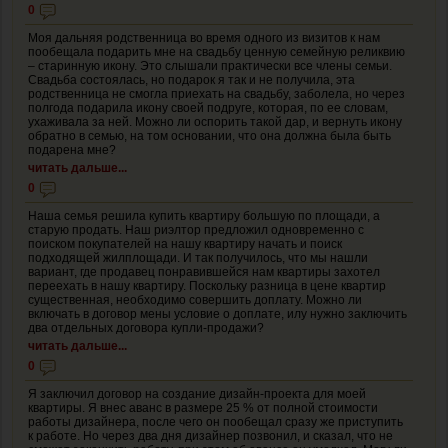
0
Моя дальняя родственница во время одного из визитов к нам
пообещала подарить мне на свадьбу ценную семейную реликвию
– старинную икону. Это слышали практически все члены семьи.
Свадьба состоялась, но подарок я так и не получила, эта
родственница не смогла приехать на свадьбу, заболела, но через
полгода подарила икону своей подруге, которая, по ее словам,
ухаживала за ней. Можно ли оспорить такой дар, и вернуть икону
обратно в семью, на том основании, что она должна была быть
подарена мне?
читать дальше...
0
Наша семья решила купить квартиру большую по площади, а
старую продать. Наш риэлтор предложил одновременно с
поиском покупателей на нашу квартиру начать и поиск
подходящей жилплощади. И так получилось, что мы нашли
вариант, где продавец понравившейся нам квартиры захотел
переехать в нашу квартиру. Поскольку разница в цене квартир
существенная, необходимо совершить доплату. Можно ли
включать в договор мены условие о доплате, илу нужно заключить
два отдельных договора купли-продажи?
читать дальше...
0
Я заключил договор на создание дизайн-проекта для моей
квартиры. Я внес аванс в размере 25 % от полной стоимости
работы дизайнера, после чего он пообещал сразу же приступить
к работе. Но через два дня дизайнер позвонил, и сказал, что не