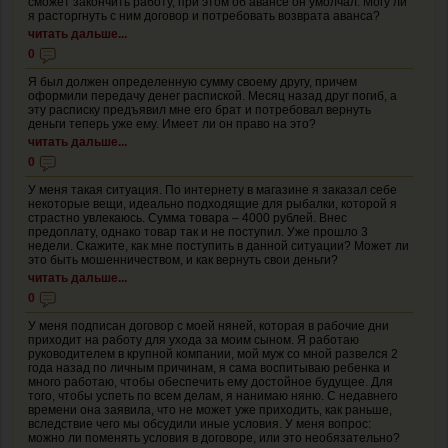
сможет закончить работу, при этом об авансе он умолчал. Могу ли
я расторгнуть с ним договор и потребовать возврата аванса?
читать дальше...
0
Я был должен определенную сумму своему другу, причем
оформили передачу денег распиской. Месяц назад друг погиб, а
эту расписку предъявил мне его брат и потребовал вернуть
деньги теперь уже ему. Имеет ли он право на это?
читать дальше...
0
У меня такая ситуация. По интернету в магазине я заказал себе
некоторые вещи, идеально подходящие для рыбалки, которой я
страстно увлекаюсь. Сумма товара – 4000 рублей. Внес
предоплату, однако товар так и не поступил. Уже прошло 3
недели. Скажите, как мне поступить в данной ситуации? Может ли
это быть мошенничеством, и как вернуть свои деньги?
читать дальше...
0
У меня подписан договор с моей няней, которая в рабочие дни
приходит на работу для ухода за моим сыном. Я работаю
руководителем в крупной компании, мой муж со мной развелся 2
года назад по личным причинам, я сама воспитываю ребенка и
много работаю, чтобы обеспечить ему достойное будущее. Для
того, чтобы успеть по всем делам, я нанимаю няню. С недавнего
времени она заявила, что не может уже приходить, как раньше,
вследствие чего мы обсудили иные условия. У меня вопрос:
можно ли поменять условия в договоре, или это необязательно?