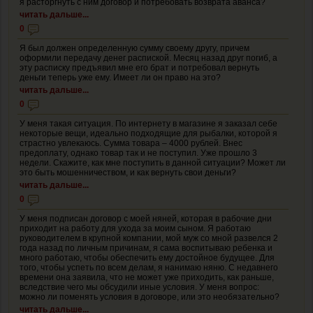
я расторгнуть с ним договор и потребовать возврата аванса?
читать дальше...
0
Я был должен определенную сумму своему другу, причем
оформили передачу денег распиской. Месяц назад друг погиб, а
эту расписку предъявил мне его брат и потребовал вернуть
деньги теперь уже ему. Имеет ли он право на это?
читать дальше...
0
У меня такая ситуация. По интернету в магазине я заказал себе
некоторые вещи, идеально подходящие для рыбалки, которой я
страстно увлекаюсь. Сумма товара – 4000 рублей. Внес
предоплату, однако товар так и не поступил. Уже прошло 3
недели. Скажите, как мне поступить в данной ситуации? Может ли
это быть мошенничеством, и как вернуть свои деньги?
читать дальше...
0
У меня подписан договор с моей няней, которая в рабочие дни
приходит на работу для ухода за моим сыном. Я работаю
руководителем в крупной компании, мой муж со мной развелся 2
года назад по личным причинам, я сама воспитываю ребенка и
много работаю, чтобы обеспечить ему достойное будущее. Для
того, чтобы успеть по всем делам, я нанимаю няню. С недавнего
времени она заявила, что не может уже приходить, как раньше,
вследствие чего мы обсудили иные условия. У меня вопрос:
можно ли поменять условия в договоре, или это необязательно?
читать дальше...