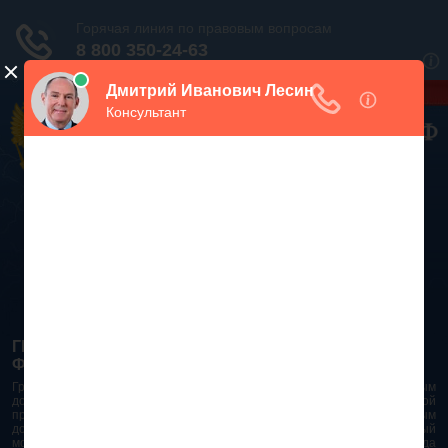
Дежурный юрист, звоните!
938-86-71
Москва и МО
(499)
467-34-68
СПб и ЛО
(812)
Все регионы
8 800 350-24-63
ГРАЖДАНСКИЙ КОДЕКС РОССИЙСКОЙ
ФЕДЕРАЦИИ 2026 - 2025
Гражданский Кодекс Российской Федерации является основным
документом правового поля в Российской Федерации. И именно по этой
причине в него часто вносят изменения. При работе с таким важным
документом необходимо убедиться в его актуальности на данный
момент. Разобраться во всех тонкостях и нюансах не всегда