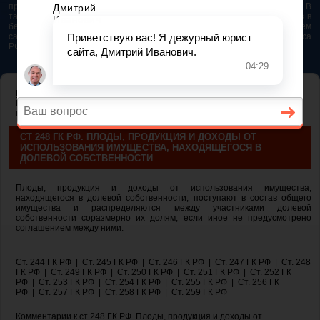
представляется возможным. Особенно если это нужно сделать быстро. В
таком случае самым простым и эффективным решением будет звонок в
бесплатную юридическую консультацию. Телефон указан на нашем
сайте. На сайте опубликована последняя редакция Гражданского кодекса
РФ 2026 - 2025
ГЛАВНАЯ
—
ГЛАВА 16. ОБЩАЯ СОБСТВЕННОСТЬ
— ст 248 ГК РФ.
Плоды, продукция и доходы от использования имущества,
находящегося в долевой собственности
СТ 248 ГК РФ. ПЛОДЫ, ПРОДУКЦИЯ И ДОХОДЫ ОТ
ИСПОЛЬЗОВАНИЯ ИМУЩЕСТВА, НАХОДЯЩЕГОСЯ В
ДОЛЕВОЙ СОБСТВЕННОСТИ
Плоды, продукция и доходы от использования имущества,
находящегося в долевой собственности, поступают в состав общего
имущества и распределяются между участниками долевой
собственности соразмерно их долям, если иное не предусмотрено
соглашением между ними.
Ст. 244 ГК РФ
|
Ст. 245 ГК РФ
|
Ст. 246 ГК РФ
|
Ст. 247 ГК РФ
|
Ст. 248
ГК РФ
|
Ст. 249 ГК РФ
|
Ст. 250 ГК РФ
|
Ст. 251 ГК РФ
|
Ст. 252 ГК
РФ
|
Ст. 253 ГК РФ
|
Ст. 254 ГК РФ
|
Ст. 255 ГК РФ
|
Ст. 256 ГК
РФ
|
Ст. 257 ГК РФ
|
Ст. 258 ГК РФ
|
Ст. 259 ГК РФ
Комментарии к ст 248 ГК РФ. Плоды, продукция и доходы от