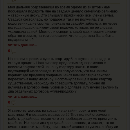
Моя дальняя родственница во время одного из визитов к нам
пообещала подарить мне на свадьбу ценную семейную реликвию
– старинную икону. Это слышали практически все члены семьи.
Свадьба состоялась, но подарок я так и не получила, эта
родственница не смогла приехать на свадьбу, заболела, но через
полгода подарила икону своей подруге, которая, по ее словам,
ухаживала за ней. Можно ли оспорить такой дар, и вернуть икону
обратно в семью, на том основании, что она должна была быть
подарена мне?
читать дальше...
0
Наша семья решила купить квартиру большую по площади, а
старую продать. Наш риэлтор предложил одновременно с
поиском покупателей на нашу квартиру начать и поиск
подходящей жилплощади. И так получилось, что мы нашли
вариант, где продавец понравившейся нам квартиры захотел
переехать в нашу квартиру. Поскольку разница в цене квартир
существенная, необходимо совершить доплату. Можно ли
включать в договор мены условие о доплате, илу нужно заключить
два отдельных договора купли-продажи?
читать дальше...
0
Я заключил договор на создание дизайн-проекта для моей
квартиры. Я внес аванс в размере 25 % от полной стоимости
работы дизайнера, после чего он пообещал сразу же приступить
к работе. Но через два дня дизайнер позвонил, и сказал, что не
сможет закончить работу, при этом об авансе он умолчал. Могу ли