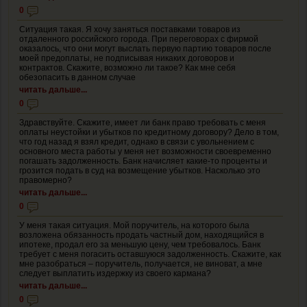
0
Ситуация такая. Я хочу заняться поставками товаров из
отдаленного российского города. При переговорах с фирмой
оказалось, что они могут выслать первую партию товаров после
моей предоплаты, не подписывая никаких договоров и
контрактов. Скажите, возможно ли такое? Как мне себя
обезопасить в данном случае
читать дальше...
0
Здравствуйте. Скажите, имеет ли банк право требовать с меня
оплаты неустойки и убытков по кредитному договору? Дело в том,
что год назад я взял кредит, однако в связи с увольнением с
основного места работы у меня нет возможности своевременно
погашать задолженность. Банк начисляет какие-то проценты и
грозится подать в суд на возмещение убытков. Насколько это
правомерно?
читать дальше...
0
У меня такая ситуация. Мой поручитель, на которого была
возложена обязанность продать частный дом, находящийся в
ипотеке, продал его за меньшую цену, чем требовалось. Банк
требует с меня погасить оставшуюся задолженность. Скажите, как
мне разобраться – поручитель, получается, не виноват, а мне
следует выплатить издержку из своего кармана?
читать дальше...
0