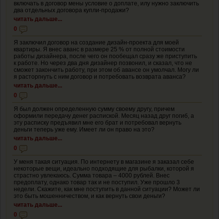
включать в договор мены условие о доплате, илу нужно заключить
два отдельных договора купли-продажи?
читать дальше...
0
Я заключил договор на создание дизайн-проекта для моей
квартиры. Я внес аванс в размере 25 % от полной стоимости
работы дизайнера, после чего он пообещал сразу же приступить
к работе. Но через два дня дизайнер позвонил, и сказал, что не
сможет закончить работу, при этом об авансе он умолчал. Могу ли
я расторгнуть с ним договор и потребовать возврата аванса?
читать дальше...
0
Я был должен определенную сумму своему другу, причем
оформили передачу денег распиской. Месяц назад друг погиб, а
эту расписку предъявил мне его брат и потребовал вернуть
деньги теперь уже ему. Имеет ли он право на это?
читать дальше...
0
У меня такая ситуация. По интернету в магазине я заказал себе
некоторые вещи, идеально подходящие для рыбалки, которой я
страстно увлекаюсь. Сумма товара – 4000 рублей. Внес
предоплату, однако товар так и не поступил. Уже прошло 3
недели. Скажите, как мне поступить в данной ситуации? Может ли
это быть мошенничеством, и как вернуть свои деньги?
читать дальше...
0