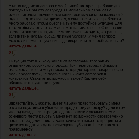
У меня подписан договор с моей няней, которая в рабочие дни
приходит на работу для ухода за моим сыном. Я работаю
руководителем в крупной компании, мой муж со мной развелся 2
года назад по личным причинам, я сама воспитываю ребенка и
много работаю, чтобы обеспечить ему достойное будущее. Для
того, чтобы успеть по всем делам, я нанимаю няню. С недавнего
времени она заявила, что не может уже приходить, как раньше,
вследствие чего мы обсудили иные условия. У меня вопрос:
можно ли поменять условия в договоре, или это необязательно?
читать дальше...
0
Ситуация такая. Я хочу заняться поставками товаров из
отдаленного российского города. При переговорах с фирмой
оказалось, что они могут выслать первую партию товаров после
моей предоплаты, не подписывая никаких договоров и
контрактов. Скажите, возможно ли такое? Как мне себя
обезопасить в данном случае
читать дальше...
0
Здравствуйте. Скажите, имеет ли банк право требовать с меня
оплаты неустойки и убытков по кредитному договору? Дело в том,
что год назад я взял кредит, однако в связи с увольнением с
основного места работы у меня нет возможности своевременно
погашать задолженность. Банк начисляет какие-то проценты и
грозится подать в суд на возмещение убытков. Насколько это
правомерно?
читать дальше...