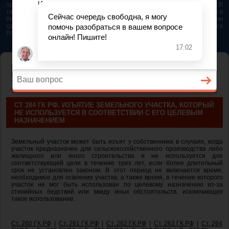
представляется возможным. Особенно если это нужно сделать быстро. В
таком случае самым простым и эффективным решением будет звонок в
бесплатную юридическую консультацию. Телефон указан на нашем
сайте. На сайте опубликована последняя редакция Гражданского кодекса
РФ 2026 - 2025
ГЛАВНАЯ
—
ГЛАВА 17. ПРАВО СОБСТВЕННОСТИ И ДРУГИЕ
ВЕЩНЫЕ ПРАВА НА ЗЕМЛЮ
— ст 284 ГК РФ. Изъятие земельного
участка, который не используется в соответствии с его целевым
назначением
СТ 284 ГК РФ. ИЗЪЯТИЕ ЗЕМЕЛЬНОГО УЧАСТКА, КОТОРЫЙ
НЕ ИСПОЛЬЗУЕТСЯ В СООТВЕТСТВИИ С ЕГО ЦЕЛЕВЫМ
НАЗНАЧЕНИЕМ
Земельный участок может быть изъят у собственника в случаях, когда
участок предназначен для сельскохозяйственного производства либо
жилищного или иного строительства и не используется для
соответствующей цели в течение трех лет, если более длительный
срок не установлен законом. В этот период не включается время,
необходимое для освоения участка, а также время, в течение которого
участок не мог быть использован по целевому назначению из-за
стихийных бедствий или ввиду иных обстоятельств, исключающих
такое использование.
Ст. 260 ГК РФ
|
Ст. 261 ГК РФ
|
Ст. 262 ГК РФ
|
Ст. 263 ГК РФ
|
Ст. 264