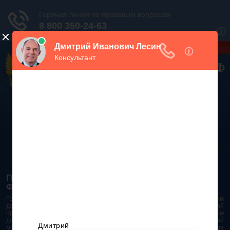
Дежурный юрист, звоните!
938-86-71
Москва и МО
(499)
467-34-68
СПб и ЛО
(812)
Все регионы
8 800 350-24-63
ГРАЖДАНСКИЙ КОДЕКС РОССИЙСКОЙ
ФЕДЕРАЦИИ 2026 - 2025
Гражданский Кодекс Российской Федерации является основным
документом правового поля в Российской Федерации. И именно по этой
причине в него часто вносят изменения. При работе с таким важным
документом необходимо убедиться в его актуальности на данный
момент. Разобраться во всех тонкостях и нюансах не всегда