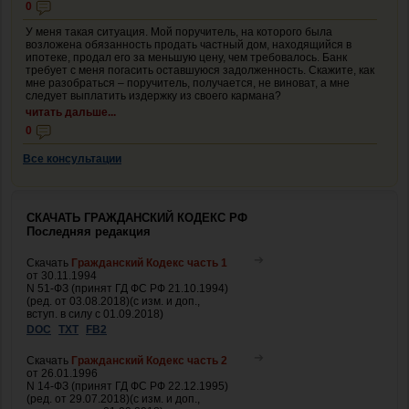
0
У меня такая ситуация. Мой поручитель, на которого была
возложена обязанность продать частный дом, находящийся в
ипотеке, продал его за меньшую цену, чем требовалось. Банк
требует с меня погасить оставшуюся задолженность. Скажите, как
мне разобраться – поручитель, получается, не виноват, а мне
следует выплатить издержку из своего кармана?
читать дальше...
0
Все консультации
СКАЧАТЬ ГРАЖДАНСКИЙ КОДЕКС РФ
Последняя редакция
Скачать
Гражданский Кодекс часть 1
от 30.11.1994
N 51-ФЗ (принят ГД ФС РФ 21.10.1994)
(ред. от 03.08.2018)(с изм. и доп.,
вступ. в силу с 01.09.2018)
DOC
TXT
FB2
Скачать
Гражданский Кодекс часть 2
от 26.01.1996
N 14-ФЗ (принят ГД ФС РФ 22.12.1995)
(ред. от 29.07.2018)(с изм. и доп.,