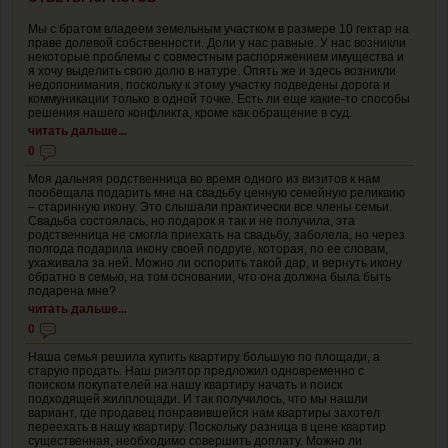
Мы с братом владеем земельным участком в размере 10 гектар на
праве долевой собственности. Доли у нас равные. У нас возникли
некоторые проблемы с совместным распоряжением имущества и
я хочу выделить свою долю в натуре. Опять же и здесь возникли
недопонимания, поскольку к этому участку подведены дорога и
коммуникации только в одной точке. Есть ли еще какие-то способы
решения нашего конфликта, кроме как обращение в суд.
читать дальше...
0
Моя дальняя родственница во время одного из визитов к нам
пообещала подарить мне на свадьбу ценную семейную реликвию
– старинную икону. Это слышали практически все члены семьи.
Свадьба состоялась, но подарок я так и не получила, эта
родственница не смогла приехать на свадьбу, заболела, но через
полгода подарила икону своей подруге, которая, по ее словам,
ухаживала за ней. Можно ли оспорить такой дар, и вернуть икону
обратно в семью, на том основании, что она должна была быть
подарена мне?
читать дальше...
0
Наша семья решила купить квартиру большую по площади, а
старую продать. Наш риэлтор предложил одновременно с
поиском покупателей на нашу квартиру начать и поиск
подходящей жилплощади. И так получилось, что мы нашли
вариант, где продавец понравившейся нам квартиры захотел
переехать в нашу квартиру. Поскольку разница в цене квартир
существенная, необходимо совершить доплату. Можно ли