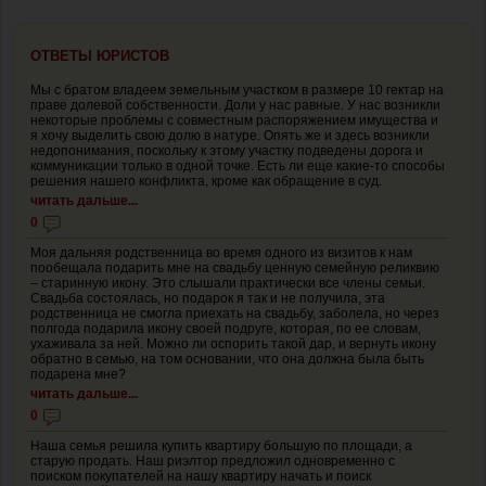
ОТВЕТЫ ЮРИСТОВ
Мы с братом владеем земельным участком в размере 10 гектар на
праве долевой собственности. Доли у нас равные. У нас возникли
некоторые проблемы с совместным распоряжением имущества и
я хочу выделить свою долю в натуре. Опять же и здесь возникли
недопонимания, поскольку к этому участку подведены дорога и
коммуникации только в одной точке. Есть ли еще какие-то способы
решения нашего конфликта, кроме как обращение в суд.
читать дальше...
0
Моя дальняя родственница во время одного из визитов к нам
пообещала подарить мне на свадьбу ценную семейную реликвию
– старинную икону. Это слышали практически все члены семьи.
Свадьба состоялась, но подарок я так и не получила, эта
родственница не смогла приехать на свадьбу, заболела, но через
полгода подарила икону своей подруге, которая, по ее словам,
ухаживала за ней. Можно ли оспорить такой дар, и вернуть икону
обратно в семью, на том основании, что она должна была быть
подарена мне?
читать дальше...
0
Наша семья решила купить квартиру большую по площади, а
старую продать. Наш риэлтор предложил одновременно с
поиском покупателей на нашу квартиру начать и поиск