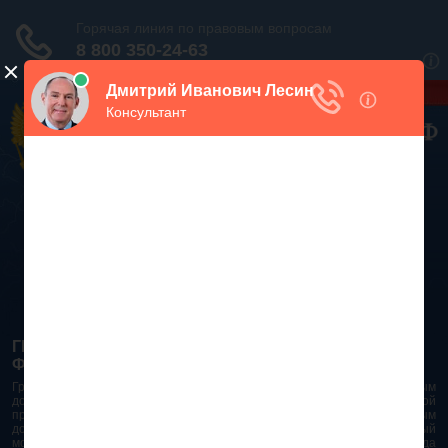
Дежурный юрист, звоните!
938-86-71
Москва и МО
(499)
467-34-68
СПб и ЛО
(812)
Все регионы
8 800 350-24-63
ГРАЖДАНСКИЙ КОДЕКС РОССИЙСКОЙ
ФЕДЕРАЦИИ 2026 - 2025
Гражданский Кодекс Российской Федерации является основным
документом правового поля в Российской Федерации. И именно по этой
причине в него часто вносят изменения. При работе с таким важным
документом необходимо убедиться в его актуальности на данный
момент. Разобраться во всех тонкостях и нюансах не всегда