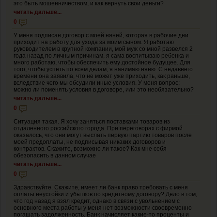
это быть мошенничеством, и как вернуть свои деньги?
читать дальше...
0
У меня подписан договор с моей няней, которая в рабочие дни
приходит на работу для ухода за моим сыном. Я работаю
руководителем в крупной компании, мой муж со мной развелся 2
года назад по личным причинам, я сама воспитываю ребенка и
много работаю, чтобы обеспечить ему достойное будущее. Для
того, чтобы успеть по всем делам, я нанимаю няню. С недавнего
времени она заявила, что не может уже приходить, как раньше,
вследствие чего мы обсудили иные условия. У меня вопрос:
можно ли поменять условия в договоре, или это необязательно?
читать дальше...
0
Ситуация такая. Я хочу заняться поставками товаров из
отдаленного российского города. При переговорах с фирмой
оказалось, что они могут выслать первую партию товаров после
моей предоплаты, не подписывая никаких договоров и
контрактов. Скажите, возможно ли такое? Как мне себя
обезопасить в данном случае
читать дальше...
0
Здравствуйте. Скажите, имеет ли банк право требовать с меня
оплаты неустойки и убытков по кредитному договору? Дело в том,
что год назад я взял кредит, однако в связи с увольнением с
основного места работы у меня нет возможности своевременно
погашать задолженность. Банк начисляет какие-то проценты и