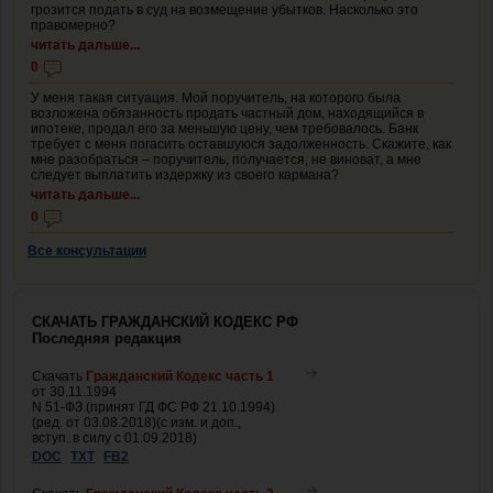
грозится подать в суд на возмещение убытков. Насколько это
правомерно?
читать дальше...
0
У меня такая ситуация. Мой поручитель, на которого была
возложена обязанность продать частный дом, находящийся в
ипотеке, продал его за меньшую цену, чем требовалось. Банк
требует с меня погасить оставшуюся задолженность. Скажите, как
мне разобраться – поручитель, получается, не виноват, а мне
следует выплатить издержку из своего кармана?
читать дальше...
0
Все консультации
СКАЧАТЬ ГРАЖДАНСКИЙ КОДЕКС РФ
Последняя редакция
Скачать
Гражданский Кодекс часть 1
от 30.11.1994
N 51-ФЗ (принят ГД ФС РФ 21.10.1994)
(ред. от 03.08.2018)(с изм. и доп.,
вступ. в силу с 01.09.2018)
DOC
TXT
FB2