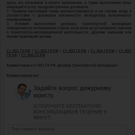
груза, его получение в пункте назначения, а также выполнение иных
операций и услуг, предусмотренных договором.
2. Правила настоящей главы распространяются и на случаи, когда в
соответствии с договором обязанности экспедитора исполняются
перевозчиком.
3. Условия выполнения договора транспортной экспедиции
определяются соглашением сторон, если иное не установлено законом
о транспортно-экспедиционной деятельности, другими законами или
иными правовыми актами.
Ст. 801 ГК РФ
|
Ст. 802 ГК РФ
|
Ст. 803 ГК РФ
|
Ст. 804 ГК РФ
|
Ст. 805
ГК РФ
|
Ст. 806 ГК РФ
Комментарии к ст 801 ГК РФ. Договор транспортной экспедиции :
Комментариев нет.
Задайте вопрос дежурному
юристу,
И ПОЛУЧИТЕ БЕСПЛАТНУЮ
КОНСУЛЬТАЦИЮ В ТЕЧЕНИЕ 5
МИНУТ.