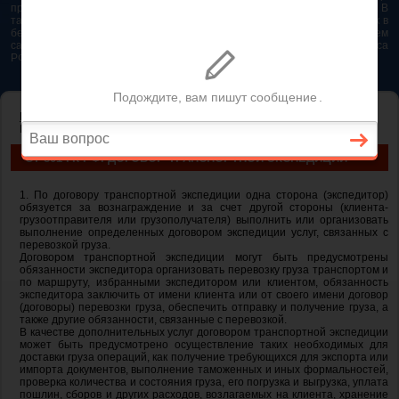
представляется возможным. Особенно если это нужно сделать быстро. В
таком случае самым простым и эффективным решением будет звонок в
бесплатную юридическую консультацию. Телефон указан на нашем
сайте. На сайте опубликована последняя редакция Гражданского кодекса
РФ 2026 - 2025
ГЛАВНАЯ
—
ГЛАВА 41. ТРАНСПОРТНАЯ ЭКСПЕДИЦИЯ
— ст 801 ГК
РФ. Договор транспортной экспедиции
СТ 801 ГК РФ. ДОГОВОР ТРАНСПОРТНОЙ ЭКСПЕДИЦИИ
1. По договору транспортной экспедиции одна сторона (экспедитор)
обязуется за вознаграждение и за счет другой стороны (клиента-
грузоотправителя или грузополучателя) выполнить или организовать
выполнение определенных договором экспедиции услуг, связанных с
перевозкой груза.
Договором транспортной экспедиции могут быть предусмотрены
обязанности экспедитора организовать перевозку груза транспортом и
по маршруту, избранными экспедитором или клиентом, обязанность
экспедитора заключить от имени клиента или от своего имени договор
(договоры) перевозки груза, обеспечить отправку и получение груза, а
также другие обязанности, связанные с перевозкой.
В качестве дополнительных услуг договором транспортной экспедиции
может быть предусмотрено осуществление таких необходимых для
доставки груза операций, как получение требующихся для экспорта или
импорта документов, выполнение таможенных и иных формальностей,
проверка количества и состояния груза, его погрузка и выгрузка, уплата
пошлин, сборов и других расходов, возлагаемых на клиента, хранение