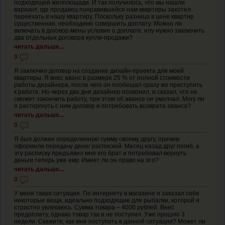
подходящей жилплощади. И так получилось, что мы нашли
вариант, где продавец понравившейся нам квартиры захотел
переехать в нашу квартиру. Поскольку разница в цене квартир
существенная, необходимо совершить доплату. Можно ли
включать в договор мены условие о доплате, илу нужно заключить
два отдельных договора купли-продажи?
читать дальше...
0
Я заключил договор на создание дизайн-проекта для моей
квартиры. Я внес аванс в размере 25 % от полной стоимости
работы дизайнера, после чего он пообещал сразу же приступить
к работе. Но через два дня дизайнер позвонил, и сказал, что не
сможет закончить работу, при этом об авансе он умолчал. Могу ли
я расторгнуть с ним договор и потребовать возврата аванса?
читать дальше...
0
Я был должен определенную сумму своему другу, причем
оформили передачу денег распиской. Месяц назад друг погиб, а
эту расписку предъявил мне его брат и потребовал вернуть
деньги теперь уже ему. Имеет ли он право на это?
читать дальше...
0
У меня такая ситуация. По интернету в магазине я заказал себе
некоторые вещи, идеально подходящие для рыбалки, которой я
страстно увлекаюсь. Сумма товара – 4000 рублей. Внес
предоплату, однако товар так и не поступил. Уже прошло 3
недели. Скажите, как мне поступить в данной ситуации? Может ли