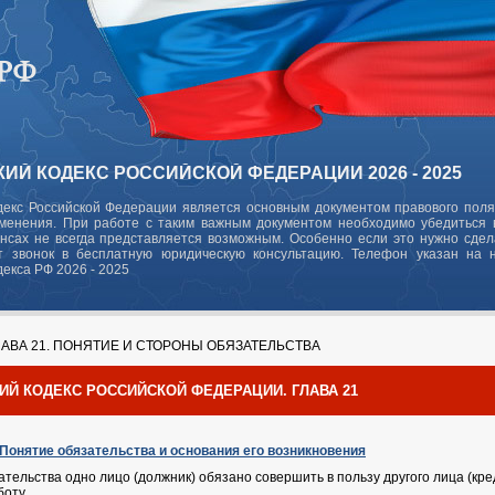
ИЙ КОДЕКС РОССИЙСКОЙ ФЕДЕРАЦИИ 2026 - 2025
декс Российской Федерации является основным документом правового поля
зменения. При работе с таким важным документом необходимо убедиться в
ансах не всегда представляется возможным. Особенно если это нужно сде
 звонок в бесплатную юридическую консультацию. Телефон указан на 
декса РФ 2026 - 2025
АВА 21. ПОНЯТИЕ И СТОРОНЫ ОБЯЗАТЕЛЬСТВА
ИЙ КОДЕКС РОССИЙСКОЙ ФЕДЕРАЦИИ. ГЛАВА 21
. Понятие обязательства и основания его возникновения
зательства одно лицо (должник) обязано совершить в пользу другого лица (кр
ту,...