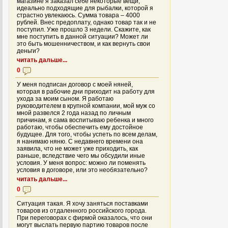
магазине я заказал себе некоторые вещи,
идеально подходящие для рыбалки, которой я
страстно увлекаюсь. Сумма товара – 4000
рублей. Внес предоплату, однако товар так и не
поступил. Уже прошло 3 недели. Скажите, как
мне поступить в данной ситуации? Может ли
это быть мошенничеством, и как вернуть свои
деньги?
читать дальше...
0
У меня подписан договор с моей няней,
которая в рабочие дни приходит на работу для
ухода за моим сыном. Я работаю
руководителем в крупной компании, мой муж со
мной развелся 2 года назад по личным
причинам, я сама воспитываю ребенка и много
работаю, чтобы обеспечить ему достойное
будущее. Для того, чтобы успеть по всем делам,
я нанимаю няню. С недавнего времени она
заявила, что не может уже приходить, как
раньше, вследствие чего мы обсудили иные
условия. У меня вопрос: можно ли поменять
условия в договоре, или это необязательно?
читать дальше...
0
Ситуация такая. Я хочу заняться поставками
товаров из отдаленного российского города.
При переговорах с фирмой оказалось, что они
могут выслать первую партию товаров после