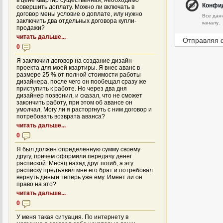
в цене квартир существенная, необходимо
Конфи
совершить доплату. Можно ли включать в
договор мены условие о доплате, илу нужно
Все дан
заключить два отдельных договора купли-
каналу.
продажи?
читать дальше...
Отправляя 
0
Я заключил договор на создание дизайн-
проекта для моей квартиры. Я внес аванс в
размере 25 % от полной стоимости работы
дизайнера, после чего он пообещал сразу же
приступить к работе. Но через два дня
дизайнер позвонил, и сказал, что не сможет
закончить работу, при этом об авансе он
умолчал. Могу ли я расторгнуть с ним договор и
потребовать возврата аванса?
читать дальше...
0
Я был должен определенную сумму своему
другу, причем оформили передачу денег
распиской. Месяц назад друг погиб, а эту
расписку предъявил мне его брат и потребовал
вернуть деньги теперь уже ему. Имеет ли он
право на это?
читать дальше...
0
У меня такая ситуация. По интернету в