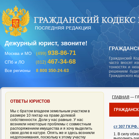
Дежурный юрист, звоните!
ГРАЖДАНСК
938-86-71
Москва и МО
(499)
Гражданский Ко
467-34-68
СПб и ЛО
(812)
часто вносят и
тонкостях и ню
Все регионы
8 800 350-24-63
решением будет
Гражданского ко
ГЛАВНАЯ
— ГЛ
ОТВЕТЫ ЮРИСТОВ
ГРАЖДАНСК
Мы с братом владеем земельным участком в
размере 10 гектар на праве долевой
собственности. Доли у нас равные. У нас
возникли некоторые проблемы с совместным
ст 307 ГК РФ
распоряжением имущества и я хочу выделить
свою долю в натуре. Опять же и здесь возникли
1. В силу обя
недопонимания, поскольку к этому участку
выполнить рабо