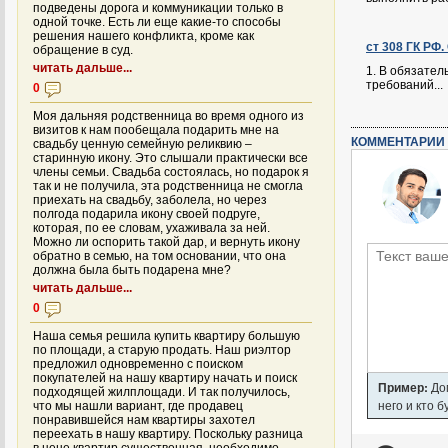
подведены дорога и коммуникации только в
одной точке. Есть ли еще какие-то способы
решения нашего конфликта, кроме как
ст 308 ГК РФ
обращение в суд.
читать дальше...
1. В обязател
требований...
0
Моя дальняя родственница во время одного из
визитов к нам пообещала подарить мне на
КОММЕНТАРИИ 
свадьбу ценную семейную реликвию –
старинную икону. Это слышали практически все
члены семьи. Свадьба состоялась, но подарок я
так и не получила, эта родственница не смогла
приехать на свадьбу, заболела, но через
полгода подарила икону своей подруге,
которая, по ее словам, ухаживала за ней.
Можно ли оспорить такой дар, и вернуть икону
обратно в семью, на том основании, что она
должна была быть подарена мне?
читать дальше...
0
Наша семья решила купить квартиру большую
по площади, а старую продать. Наш риэлтор
предложил одновременно с поиском
покупателей на нашу квартиру начать и поиск
Пример:
Дом
подходящей жилплощади. И так получилось,
него и кто 
что мы нашли вариант, где продавец
понравившейся нам квартиры захотел
переехать в нашу квартиру. Поскольку разница