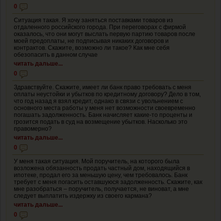
0
Ситуация такая. Я хочу заняться поставками товаров из
отдаленного российского города. При переговорах с фирмой
оказалось, что они могут выслать первую партию товаров после
моей предоплаты, не подписывая никаких договоров и
контрактов. Скажите, возможно ли такое? Как мне себя
обезопасить в данном случае
читать дальше...
0
Здравствуйте. Скажите, имеет ли банк право требовать с меня
оплаты неустойки и убытков по кредитному договору? Дело в том,
что год назад я взял кредит, однако в связи с увольнением с
основного места работы у меня нет возможности своевременно
погашать задолженность. Банк начисляет какие-то проценты и
грозится подать в суд на возмещение убытков. Насколько это
правомерно?
читать дальше...
0
У меня такая ситуация. Мой поручитель, на которого была
возложена обязанность продать частный дом, находящийся в
ипотеке, продал его за меньшую цену, чем требовалось. Банк
требует с меня погасить оставшуюся задолженность. Скажите, как
мне разобраться – поручитель, получается, не виноват, а мне
следует выплатить издержку из своего кармана?
читать дальше...
0