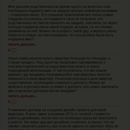
Моя дальняя родственница во время одного из визитов к нам
пообещала подарить мне на свадьбу ценную семейную реликвию
– старинную икону. Это слышали практически все члены семьи.
Свадьба состоялась, но подарок я так и не получила, эта
родственница не смогла приехать на свадьбу, заболела, но через
полгода подарила икону своей подруге, которая, по ее словам,
ухаживала за ней. Можно ли оспорить такой дар, и вернуть икону
обратно в семью, на том основании, что она должна была быть
подарена мне?
читать дальше...
0
Наша семья решила купить квартиру большую по площади, а
старую продать. Наш риэлтор предложил одновременно с
поиском покупателей на нашу квартиру начать и поиск
подходящей жилплощади. И так получилось, что мы нашли
вариант, где продавец понравившейся нам квартиры захотел
переехать в нашу квартиру. Поскольку разница в цене квартир
существенная, необходимо совершить доплату. Можно ли
включать в договор мены условие о доплате, илу нужно заключить
два отдельных договора купли-продажи?
читать дальше...
0
Я заключил договор на создание дизайн-проекта для моей
квартиры. Я внес аванс в размере 25 % от полной стоимости
работы дизайнера, после чего он пообещал сразу же приступить
к работе. Но через два дня дизайнер позвонил, и сказал, что не
сможет закончить работу, при этом об авансе он умолчал. Могу ли