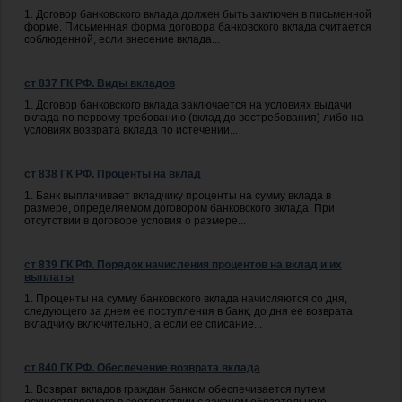
1. Договор банковского вклада должен быть заключен в письменной
форме. Письменная форма договора банковского вклада считается
соблюденной, если внесение вклада...
ст 837 ГК РФ. Виды вкладов
1. Договор банковского вклада заключается на условиях выдачи
вклада по первому требованию (вклад до востребования) либо на
условиях возврата вклада по истечении...
ст 838 ГК РФ. Проценты на вклад
1. Банк выплачивает вкладчику проценты на сумму вклада в
размере, определяемом договором банковского вклада. При
отсутствии в договоре условия о размере...
ст 839 ГК РФ. Порядок начисления процентов на вклад и их
выплаты
1. Проценты на сумму банковского вклада начисляются со дня,
следующего за днем ее поступления в банк, до дня ее возврата
вкладчику включительно, а если ее списание...
ст 840 ГК РФ. Обеспечение возврата вклада
1. Возврат вкладов граждан банком обеспечивается путем
осуществляемого в соответствии с законом обязательного