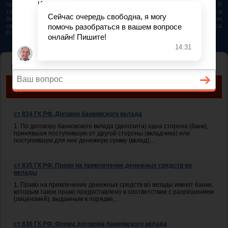
представляется возможным. Особенно если это нужно сделать быстро. В
таком случае самым простым и эффективным решением будет звонок в
бесплатную юридическую консультацию. Телефон указан на нашем
сайте. На сайте опубликована последняя редакция Гражданского кодекса
РФ 2026 - 2025
ГЛАВНАЯ
— ГЛАВА 44. БАНКОВСКИЙ ВКЛАД
ГРАЖДАНСКИЙ КОДЕКС РОССИЙСКОЙ ФЕДЕРАЦИИ. ГЛАВА
44
ст 834 ГК РФ. Договор банковского вклада
1. По договору банковского вклада (депозита) одна сторона (банк),
принявшая поступившую от другой стороны (вкладчика) или
поступившую для нее денежную сумму (вклад),...
ст 835 ГК РФ. Право на привлечение денежных средств во
вклады
1. Право на привлечение денежных средств во вклады имеют банки,
которым такое право предоставлено в соответствии с разрешением
(лицензией), выданным в порядке,...
ст 836 ГК РФ. Форма договора банковского вклада