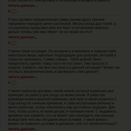
я расторгнуть с ним договор и потребовать возврата аванса?
читать дальше...
0
Я был должен определенную сумму своему другу, причем
оформили передачу денег распиской. Месяц назад друг погиб, а
эту расписку предъявил мне его брат и потребовал вернуть
деньги теперь уже ему. Имеет ли он право на это?
читать дальше...
0
У меня такая ситуация. По интернету в магазине я заказал себе
некоторые вещи, идеально подходящие для рыбалки, которой я
страстно увлекаюсь. Сумма товара – 4000 рублей. Внес
предоплату, однако товар так и не поступил. Уже прошло 3
недели. Скажите, как мне поступить в данной ситуации? Может ли
это быть мошенничеством, и как вернуть свои деньги?
читать дальше...
0
У меня подписан договор с моей няней, которая в рабочие дни
приходит на работу для ухода за моим сыном. Я работаю
руководителем в крупной компании, мой муж со мной развелся 2
года назад по личным причинам, я сама воспитываю ребенка и
много работаю, чтобы обеспечить ему достойное будущее. Для
того, чтобы успеть по всем делам, я нанимаю няню. С недавнего
времени она заявила, что не может уже приходить, как раньше,
вследствие чего мы обсудили иные условия. У меня вопрос:
можно ли поменять условия в договоре, или это необязательно?
читать дальше...