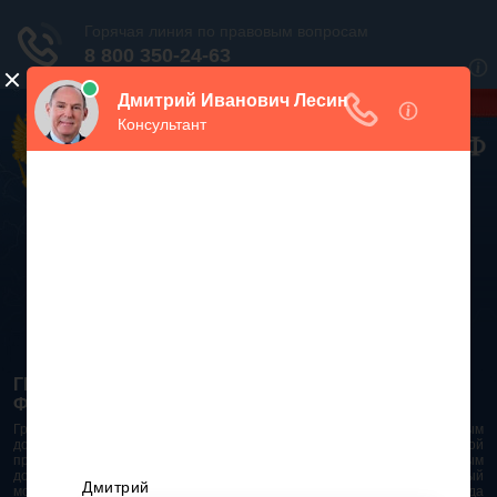
Дежурный юрист, звоните!
938-86-71
Москва и МО
(499)
467-34-68
СПб и ЛО
(812)
Все регионы
8 800 350-24-63
ГРАЖДАНСКИЙ КОДЕКС РОССИЙСКОЙ
ФЕДЕРАЦИИ 2026 - 2025
Гражданский Кодекс Российской Федерации является основным
документом правового поля в Российской Федерации. И именно по этой
причине в него часто вносят изменения. При работе с таким важным
документом необходимо убедиться в его актуальности на данный
момент. Разобраться во всех тонкостях и нюансах не всегда