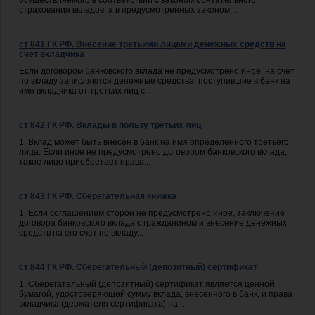
страхования вкладов, а в предусмотренных законом...
ст 841 ГК РФ. Внесение третьими лицами денежных средств на
счет вкладчика
Если договором банковского вклада не предусмотрено иное, на счет
по вкладу зачисляются денежные средства, поступившие в банк на
имя вкладчика от третьих лиц с...
ст 842 ГК РФ. Вклады в пользу третьих лиц
1. Вклад может быть внесен в банк на имя определенного третьего
лица. Если иное не предусмотрено договором банковского вклада,
такое лицо приобретает права...
ст 843 ГК РФ. Сберегательная книжка
1. Если соглашением сторон не предусмотрено иное, заключение
договора банковского вклада с гражданином и внесение денежных
средств на его счет по вкладу...
ст 844 ГК РФ. Сберегательный (депозитный) сертификат
1. Сберегательный (депозитный) сертификат является ценной
бумагой, удостоверяющей сумму вклада, внесенного в банк, и права
вкладчика (держателя сертификата) на...