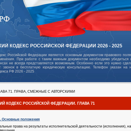
ИЙ КОДЕКС РОССИЙСКОЙ ФЕДЕРАЦИИ 2026 - 2025
декс Российской Федерации является основным документом правового поля
зменения. При работе с таким важным документом необходимо убедиться в
ансах не всегда представляется возможным. Особенно если это нужно сде
 звонок в бесплатную юридическую консультацию. Телефон указан на 
декса РФ 2026 - 2025
АВА 71. ПРАВА, СМЕЖНЫЕ С АВТОРСКИМИ
ИЙ КОДЕКС РОССИЙСКОЙ ФЕДЕРАЦИИ. ГЛАВА 71
Ф. Основные положения
альные права на результаты исполнительской деятельности (исполнения), н
вещание...