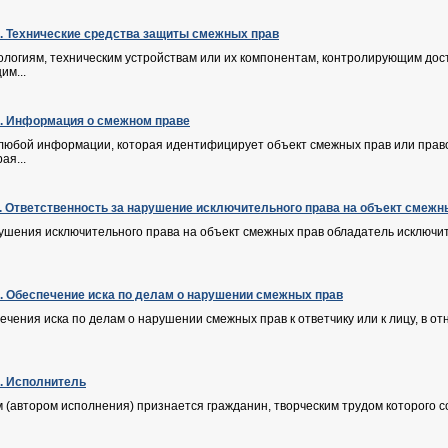
Ф. Технические средства защиты смежных прав
ологиям, техническим устройствам или их компонентам, контролирующим дос
им...
Ф. Информация о смежном праве
любой информации, которая идентифицирует объект смежных прав или право
ая...
Ф. Ответственность за нарушение исключительного права на объект смежн
рушения исключительного права на объект смежных прав обладатель исключи
Ф. Обеспечение иска по делам о нарушении смежных прав
ечения иска по делам о нарушении смежных прав к ответчику или к лицу, в о
Ф. Исполнитель
(автором исполнения) признается гражданин, творческим трудом которого соз