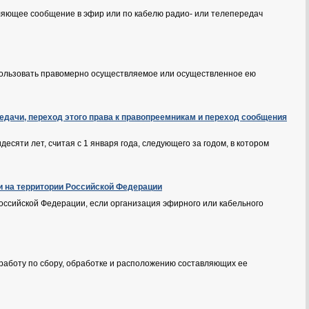
ляющее сообщение в эфир или по кабелю радио- или телепередач
пользовать правомерно осуществляемое или осуществленное ею
редачи, переход этого права к правопреемникам и переход сообщения
есяти лет, считая с 1 января года, следующего за годом, в котором
и на территории Российской Федерации
оссийской Федерации, если организация эфирного или кабельного
работу по сбору, обработке и расположению составляющих ее