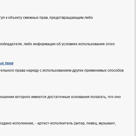
туп к объекту смежных прав, предотвращающим либо
обладателя, либо информации об условиях использования этого
ых прав
тельного права наряду с использованием других применимых способов
тношении которого имеются достаточные основания полагать, что оно
дано исполнение, - артист-исполнитель (актер, певец, музыкант,