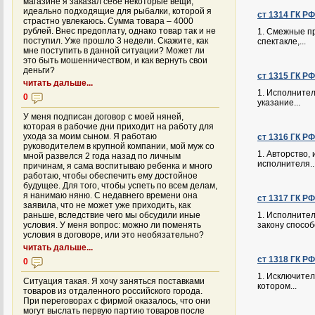
магазине я заказал себе некоторые вещи,
идеально подходящие для рыбалки, которой я
ст 1314 ГК Р
страстно увлекаюсь. Сумма товара – 4000
рублей. Внес предоплату, однако товар так и не
1. Смежные п
поступил. Уже прошло 3 недели. Скажите, как
спектакле,...
мне поступить в данной ситуации? Может ли
это быть мошенничеством, и как вернуть свои
деньги?
ст 1315 ГК Р
читать дальше...
1. Исполнител
0
указание...
У меня подписан договор с моей няней,
которая в рабочие дни приходит на работу для
ухода за моим сыном. Я работаю
ст 1316 ГК Р
руководителем в крупной компании, мой муж со
1. Авторство,
мной развелся 2 года назад по личным
исполнителя..
причинам, я сама воспитываю ребенка и много
работаю, чтобы обеспечить ему достойное
будущее. Для того, чтобы успеть по всем делам,
я нанимаю няню. С недавнего времени она
ст 1317 ГК Р
заявила, что не может уже приходить, как
раньше, вследствие чего мы обсудили иные
1. Исполните
условия. У меня вопрос: можно ли поменять
закону способо
условия в договоре, или это необязательно?
читать дальше...
ст 1318 ГК Р
0
1. Исключител
Ситуация такая. Я хочу заняться поставками
котором...
товаров из отдаленного российского города.
При переговорах с фирмой оказалось, что они
могут выслать первую партию товаров после