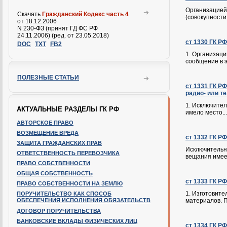
Организацией
Скачать
Гражданский Кодекс часть 4
(совокупности.
от 18.12.2006
N 230-ФЗ (принят ГД ФС РФ
24.11.2006) (ред. от 23.05.2018)
ст 1330 ГК Р
DOC
TXT
FB2
1. Организац
сообщение в э
ПОЛЕЗНЫЕ СТАТЬИ
ст 1331 ГК Р
радио- или т
1. Исключител
АКТУАЛЬНЫЕ РАЗДЕЛЫ ГК РФ
имело место...
АВТОРСКОЕ ПРАВО
ВОЗМЕЩЕНИЕ ВРЕДА
ст 1332 ГК Р
ЗАЩИТА ГРАЖДАНСКИХ ПРАВ
Исключительн
ОТВЕТСТВЕННОСТЬ ПЕРЕВОЗЧИКА
вещания имеет
ПРАВО СОБСТВЕННОСТИ
ОБЩАЯ СОБСТВЕННОСТЬ
ст 1333 ГК Р
ПРАВО СОБСТВЕННОСТИ НА ЗЕМЛЮ
1. Изготовите
ПОРУЧИТЕЛЬСТВО КАК СПОСОБ
ОБЕСПЕЧЕНИЯ ИСПОЛНЕНИЯ ОБЯЗАТЕЛЬСТВ
материалов. П
ДОГОВОР ПОРУЧИТЕЛЬСТВА
БАНКОВСКИЕ ВКЛАДЫ ФИЗИЧЕСКИХ ЛИЦ
ст 1334 ГК Р