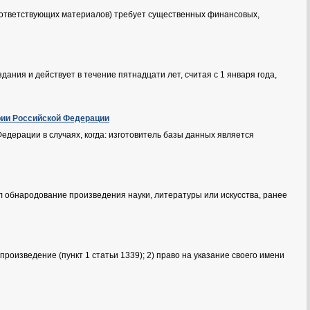
соответствующих материалов) требует существенных финансовых,
ания и действует в течение пятнадцати лет, считая с 1 января года,
ории Российской Федерации
едерации в случаях, когда: изготовитель базы данных является
 обнародование произведения науки, литературы или искусства, ранее
роизведение (пункт 1 статьи 1339); 2) право на указание своего имени