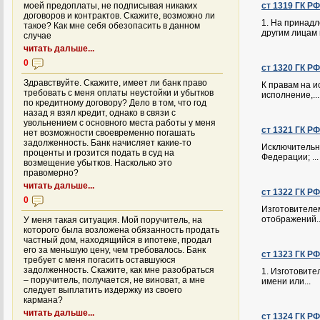
моей предоплаты, не подписывая никаких
ст 1319 ГК Р
договоров и контрактов. Скажите, возможно ли
1. На принад
такое? Как мне себя обезопасить в данном
другим лицам п
случае
читать дальше...
0
ст 1320 ГК Р
Здравствуйте. Скажите, имеет ли банк право
К правам на и
требовать с меня оплаты неустойки и убытков
исполнение,...
по кредитному договору? Дело в том, что год
назад я взял кредит, однако в связи с
увольнением с основного места работы у меня
ст 1321 ГК Р
нет возможности своевременно погашать
задолженность. Банк начисляет какие-то
Исключительно
проценты и грозится подать в суд на
Федерации; ...
возмещение убытков. Насколько это
правомерно?
читать дальше...
ст 1322 ГК Р
0
Изготовителем
отображений..
У меня такая ситуация. Мой поручитель, на
которого была возложена обязанность продать
частный дом, находящийся в ипотеке, продал
его за меньшую цену, чем требовалось. Банк
ст 1323 ГК Р
требует с меня погасить оставшуюся
задолженность. Скажите, как мне разобраться
1. Изготовите
– поручитель, получается, не виноват, а мне
имени или...
следует выплатить издержку из своего
кармана?
читать дальше...
ст 1324 ГК Р