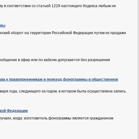
 в соответствии со статьей 1229 настоящего Кодекса любым не
ммы
нский оборот на территории Российской Федерации путем их продажи
сообщение в эфир или по кабелю допускается без разрешения
права к правопреемникам и переход фонограммы в общественное
варя года, следующего за годом, в котором была осуществлена запись.
ской Федерации
учаях, когда: изготовитель фонограммы является гражданином