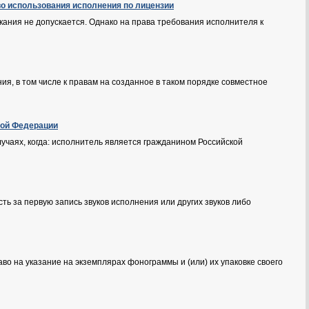
во использования исполнения по лицензии
ния не допускается. Однако на права требования исполнителя к
я, в том числе к правам на созданное в таком порядке совместное
кой Федерации
учаях, когда: исполнитель является гражданином Российской
ь за первую запись звуков исполнения или других звуков либо
во на указание на экземплярах фонограммы и (или) их упаковке своего