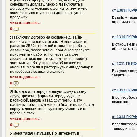
в цене квартир существенная, необходимо
совершить доплату. Можно ли включать в
договор мены условие о доплате, илу нужно
ст 1309 ГК Р
заключить два отдельных договора купли-
продажи?
К любым техн
ограничивающ
читать дальше...
0
ст 1310 ГК Р
Я заключил договор на создание дизайн-
проекта для моей квартиры. Я внес аванс в
В отношении 
размере 25 % от полной стоимости работы
объекта, котор
дизайнера, после чего он пообещал сразу же
приступить к работе. Но через два дня
дизайнер позвонил, и сказал, что не сможет
закончить работу, при этом об авансе он
ст 1311 ГК Р
умолчал. Могу ли я расторгнуть с ним договор и
В случаях на
потребовать возврата аванса?
защиты и...
читать дальше...
0
ст 1312 ГК Р
Я был должен определенную сумму своему
другу, причем оформили передачу денег
В целях обесп
распиской. Месяц назад друг погиб, а эту
является...
расписку предъявил мне его брат и потребовал
вернуть деньги теперь уже ему. Имеет ли он
право на это?
ст 1313 ГК Р
читать дальше...
Исполнителем 
0
танцор или...
У меня такая ситуация. По интернету в