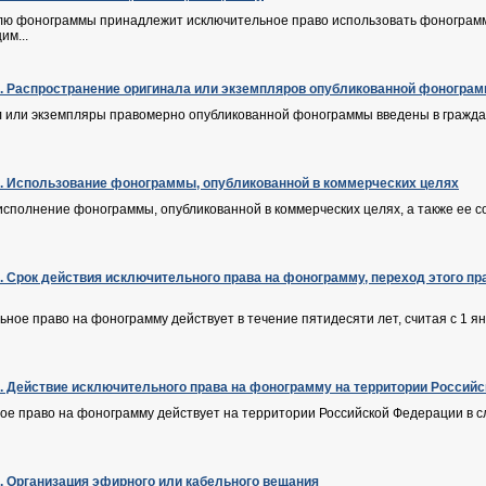
елю фонограммы принадлежит исключительное право использовать фонограмму
им...
Ф. Распространение оригинала или экземпляров опубликованной фоногра
л или экземпляры правомерно опубликованной фонограммы введены в гражда
Ф. Использование фонограммы, опубликованной в коммерческих целях
исполнение фонограммы, опубликованной в коммерческих целях, а также ее 
Ф. Срок действия исключительного права на фонограмму, переход этого 
ьное право на фонограмму действует в течение пятидесяти лет, считая с 1 ян
Ф. Действие исключительного права на фонограмму на территории Россий
е право на фонограмму действует на территории Российской Федерации в сл
Ф. Организация эфирного или кабельного вещания