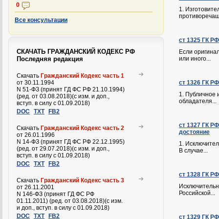
0
1. Изготовит
противоречащ
Все консультации
ст 1325 ГК Р
СКАЧАТЬ ГРАЖДАНСКИЙ КОДЕКС РФ
Если оригина
Последняя редакция
или иного...
Скачать
Гражданский Кодекс часть 1
от 30.11.1994
ст 1326 ГК Р
N 51-ФЗ (принят ГД ФС РФ 21.10.1994)
1. Публичное 
(ред. от 03.08.2018)(с изм. и доп.,
обладателя...
вступ. в силу с 01.09.2018)
DOC
TXT
FB2
ст 1327 ГК Р
Скачать
Гражданский Кодекс часть 2
достояние
от 26.01.1996
N 14-ФЗ (принят ГД ФС РФ 22.12.1995)
1. Исключител
(ред. от 29.07.2018)(с изм. и доп.,
В случае...
вступ. в силу с 01.09.2018)
DOC
TXT
FB2
ст 1328 ГК Р
Скачать
Гражданский Кодекс часть 3
Исключительно
от 26.11.2001
Российской...
N 146-ФЗ (принят ГД ФС РФ
01.11.2011) (ред. от 03.08.2018)(с изм.
и доп., вступ. в силу с 01.09.2018)
DOC
TXT
FB2
ст 1329 ГК Р