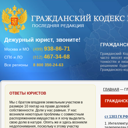
Дежурный юрист, звоните!
ГРАЖДАНСК
938-86-71
Москва и МО
(499)
Гражданский Ко
467-34-68
СПб и ЛО
(812)
часто вносят и
тонкостях и ню
Все регионы
8 800 350-24-63
решением будет
Гражданского ко
ГЛАВНАЯ
— ГЛ
ОТВЕТЫ ЮРИСТОВ
ГРАЖДАНСК
Мы с братом владеем земельным участком в
размере 10 гектар на праве долевой
собственности. Доли у нас равные. У нас
возникли некоторые проблемы с совместным
ст 1303 ГК Р
распоряжением имущества и я хочу выделить
свою долю в натуре. Опять же и здесь возникли
1. Интеллекту
недопонимания, поскольку к этому участку
телепередач (