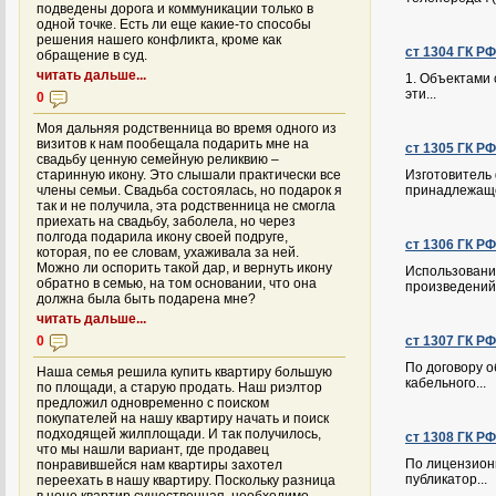
подведены дорога и коммуникации только в
одной точке. Есть ли еще какие-то способы
решения нашего конфликта, кроме как
ст 1304 ГК Р
обращение в суд.
читать дальше...
1. Объектами 
эти...
0
Моя дальняя родственница во время одного из
визитов к нам пообещала подарить мне на
ст 1305 ГК Р
свадьбу ценную семейную реликвию –
старинную икону. Это слышали практически все
Изготовитель
члены семьи. Свадьба состоялась, но подарок я
принадлежаще
так и не получила, эта родственница не смогла
приехать на свадьбу, заболела, но через
полгода подарила икону своей подруге,
ст 1306 ГК Р
которая, по ее словам, ухаживала за ней.
Можно ли оспорить такой дар, и вернуть икону
Использовани
обратно в семью, на том основании, что она
произведений.
должна была быть подарена мне?
читать дальше...
0
ст 1307 ГК Р
По договору о
Наша семья решила купить квартиру большую
кабельного...
по площади, а старую продать. Наш риэлтор
предложил одновременно с поиском
покупателей на нашу квартиру начать и поиск
подходящей жилплощади. И так получилось,
ст 1308 ГК Р
что мы нашли вариант, где продавец
По лицензионн
понравившейся нам квартиры захотел
публикатор...
переехать в нашу квартиру. Поскольку разница