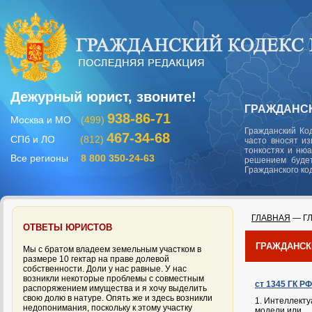
Дежурный юрист, звоните!
ГРАЖДАНСК
938-86-71
Москва и МО
(499)
Гражданский Ко
467-34-68
СПб и ЛО
(812)
часто вносят и
тонкостях и ню
Все регионы
8 800 350-24-63
решением будет
Гражданского ко
ГЛАВНАЯ
— ГЛ
ОТВЕТЫ ЮРИСТОВ
ГРАЖДАНСК
Мы с братом владеем земельным участком в
размере 10 гектар на праве долевой
собственности. Доли у нас равные. У нас
возникли некоторые проблемы с совместным
ст 1345 ГК Р
распоряжением имущества и я хочу выделить
свою долю в натуре. Опять же и здесь возникли
1. Интеллект
недопонимания, поскольку к этому участку
модели или...