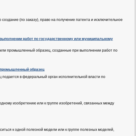
о создание (по заказу), право на получение патента и исключительное
и выполнении работ по государственному или муниципальному
ь или промышленный образец, созданные при выполнении работ по
ли промышленный образец
ц подается в федеральный орган исполнительной власти по
к одному изобретению или к группе изобретений, связанных между
оситься к одной полезной модели или к группе полезных моделей,