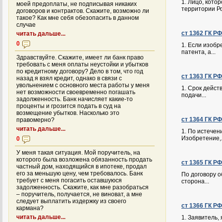
1. Лицо, кото
моей предоплаты, не подписывая никаких
территории Ро
договоров и контрактов. Скажите, возможно ли
такое? Как мне себя обезопасить в данном
случае
ст 1362 ГК Р
читать дальше...
0
1. Если изоб
патента, а...
Здравствуйте. Скажите, имеет ли банк право
требовать с меня оплаты неустойки и убытков
по кредитному договору? Дело в том, что год
ст 1363 ГК Р
назад я взял кредит, однако в связи с
увольнением с основного места работы у меня
1. Срок дейст
нет возможности своевременно погашать
подачи...
задолженность. Банк начисляет какие-то
проценты и грозится подать в суд на
возмещение убытков. Насколько это
ст 1364 ГК Р
правомерно?
читать дальше...
1. По истече
Изобретение,.
0
У меня такая ситуация. Мой поручитель, на
которого была возложена обязанность продать
ст 1365 ГК Р
частный дом, находящийся в ипотеке, продал
его за меньшую цену, чем требовалось. Банк
По договору 
требует с меня погасить оставшуюся
сторона...
задолженность. Скажите, как мне разобраться
– поручитель, получается, не виноват, а мне
следует выплатить издержку из своего
ст 1366 ГК Р
кармана?
читать дальше...
1. Заявитель,