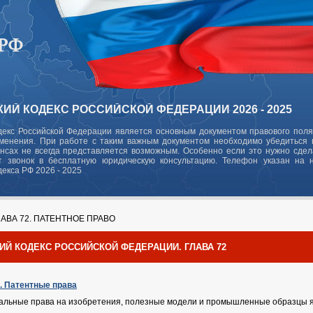
ИЙ КОДЕКС РОССИЙСКОЙ ФЕДЕРАЦИИ 2026 - 2025
декс Российской Федерации является основным документом правового поля
зменения. При работе с таким важным документом необходимо убедиться в
ансах не всегда представляется возможным. Особенно если это нужно сде
 звонок в бесплатную юридическую консультацию. Телефон указан на 
декса РФ 2026 - 2025
АВА 72. ПАТЕНТНОЕ ПРАВО
ИЙ КОДЕКС РОССИЙСКОЙ ФЕДЕРАЦИИ. ГЛАВА 72
Ф. Патентные права
уальные права на изобретения, полезные модели и промышленные образцы я