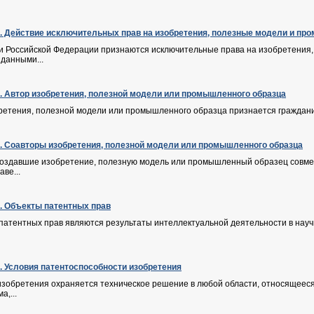
Ф. Действие исключительных прав на изобретения, полезные модели и п
и Российской Федерации признаются исключительные права на изобретения
данными...
Ф. Автор изобретения, полезной модели или промышленного образца
етения, полезной модели или промышленного образца признается гражданин,
Ф. Соавторы изобретения, полезной модели или промышленного образца
 создавшие изобретение, полезную модель или промышленный образец совмес
ве...
Ф. Объекты патентных прав
 патентных прав являются результаты интеллектуальной деятельности в на
Ф. Условия патентоспособности изобретения
 изобретения охраняется техническое решение в любой области, относящееся к
а,...