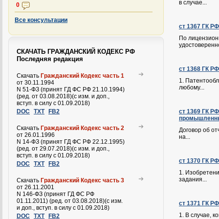
в случае...
0
Все консультации
ст 1367 ГК Р
По лицензионн
удостоверенно
СКАЧАТЬ ГРАЖДАНСКИЙ КОДЕКС РФ
Последняя редакция
ст 1368 ГК Р
Скачать
Гражданский Кодекс часть 1
1. Патентооб
от 30.11.1994
любому...
N 51-ФЗ (принят ГД ФС РФ 21.10.1994)
(ред. от 03.08.2018)(с изм. и доп.,
вступ. в силу с 01.09.2018)
DOC
TXT
FB2
ст 1369 ГК Р
промышленны
Скачать
Гражданский Кодекс часть 2
Договор об о
от 26.01.1996
на...
N 14-ФЗ (принят ГД ФС РФ 22.12.1995)
(ред. от 29.07.2018)(с изм. и доп.,
вступ. в силу с 01.09.2018)
ст 1370 ГК Р
DOC
TXT
FB2
1. Изобретен
задания...
Скачать
Гражданский Кодекс часть 3
от 26.11.2001
N 146-ФЗ (принят ГД ФС РФ
01.11.2011) (ред. от 03.08.2018)(с изм.
ст 1371 ГК Р
и доп., вступ. в силу с 01.09.2018)
1. В случае, 
DOC
TXT
FB2