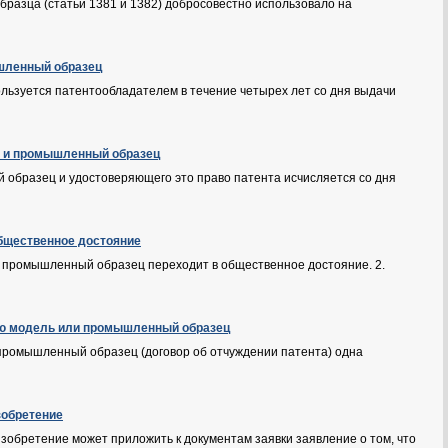
бразца (статьи 1381 и 1382) добросовестно использовало на
ышленный образец
льзуется патентообладателем в течение четырех лет со дня выдачи
ль и промышленный образец
 образец и удостоверяющего это право патента исчисляется со дня
общественное достояние
ли промышленный образец переходит в общественное достояние. 2.
ную модель или промышленный образец
 промышленный образец (договор об отчуждении патента) одна
зобретение
изобретение может приложить к документам заявки заявление о том, что