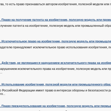
ва, то есть право признаваться автором изобретения, полезной модели или
Ф. Право на получение патента на изобретение, полезную модель или пр
получение патента на изобретение, полезную модель или промышленный обр
Ф. Исключительное право на изобретение, полезную модель или промышл
ладателю принадлежит исключительное право использования изобретения, п
Ф. Действия, не являющиеся нарушением исключительного права на изоб
нарушением исключительного права на изобретение, полезную модель или пр
..
Ф. Использование изобретения, полезной модели или промышленного обра
о Российской Федерации имеет право в интересах обороны и безопасности 
о...
Ф. Право преждепользования на изобретение, полезную модель или пром