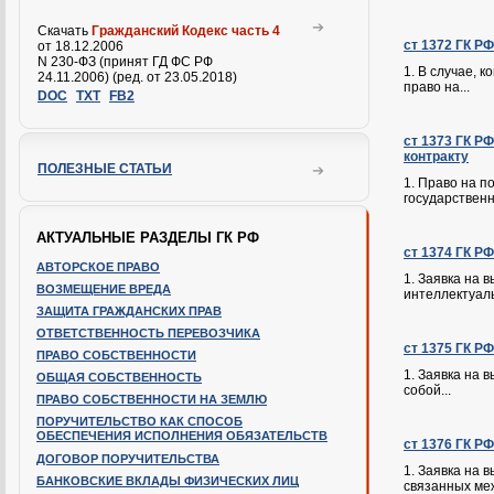
Скачать
Гражданский Кодекс часть 4
ст 1372 ГК Р
от 18.12.2006
N 230-ФЗ (принят ГД ФС РФ
1. В случае, 
24.11.2006) (ред. от 23.05.2018)
право на...
DOC
TXT
FB2
ст 1373 ГК Р
контракту
ПОЛЕЗНЫЕ СТАТЬИ
1. Право на 
государственн
АКТУАЛЬНЫЕ РАЗДЕЛЫ ГК РФ
ст 1374 ГК Р
АВТОРСКОЕ ПРАВО
1. Заявка на
ВОЗМЕЩЕНИЕ ВРЕДА
интеллектуаль
ЗАЩИТА ГРАЖДАНСКИХ ПРАВ
ОТВЕТСТВЕННОСТЬ ПЕРЕВОЗЧИКА
ст 1375 ГК Р
ПРАВО СОБСТВЕННОСТИ
1. Заявка на 
ОБЩАЯ СОБСТВЕННОСТЬ
собой...
ПРАВО СОБСТВЕННОСТИ НА ЗЕМЛЮ
ПОРУЧИТЕЛЬСТВО КАК СПОСОБ
ОБЕСПЕЧЕНИЯ ИСПОЛНЕНИЯ ОБЯЗАТЕЛЬСТВ
ст 1376 ГК Р
ДОГОВОР ПОРУЧИТЕЛЬСТВА
1. Заявка на 
БАНКОВСКИЕ ВКЛАДЫ ФИЗИЧЕСКИХ ЛИЦ
связанных меж