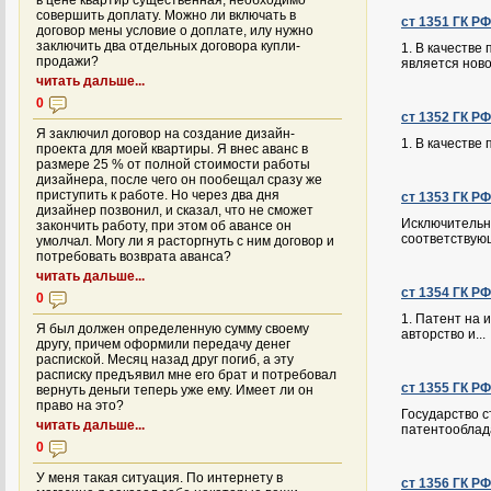
в цене квартир существенная, необходимо
совершить доплату. Можно ли включать в
ст 1351 ГК Р
договор мены условие о доплате, илу нужно
заключить два отдельных договора купли-
1. В качестве
продажи?
является новой
читать дальше...
0
ст 1352 ГК Р
Я заключил договор на создание дизайн-
1. В качеств
проекта для моей квартиры. Я внес аванс в
размере 25 % от полной стоимости работы
дизайнера, после чего он пообещал сразу же
приступить к работе. Но через два дня
ст 1353 ГК Р
дизайнер позвонил, и сказал, что не сможет
Исключительн
закончить работу, при этом об авансе он
соответствующ
умолчал. Могу ли я расторгнуть с ним договор и
потребовать возврата аванса?
читать дальше...
ст 1354 ГК Р
0
1. Патент на
Я был должен определенную сумму своему
авторство и...
другу, причем оформили передачу денег
распиской. Месяц назад друг погиб, а эту
расписку предъявил мне его брат и потребовал
ст 1355 ГК Р
вернуть деньги теперь уже ему. Имеет ли он
право на это?
Государство 
читать дальше...
патентооблада
0
У меня такая ситуация. По интернету в
ст 1356 ГК Р