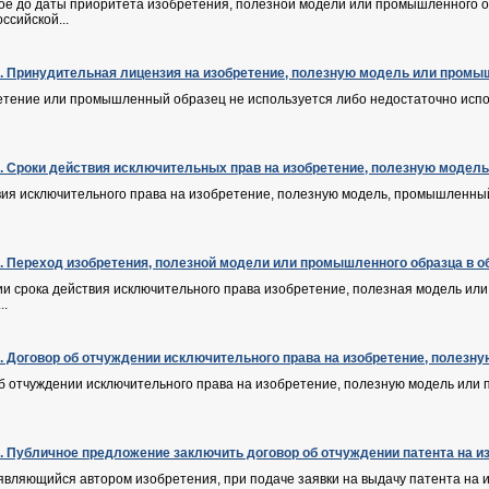
рое до даты приоритета изобретения, полезной модели или промышленного о
ссийской...
Ф. Принудительная лицензия на изобретение, полезную модель или пром
ретение или промышленный образец не используется либо недостаточно испо
Ф. Сроки действия исключительных прав на изобретение, полезную моде
вия исключительного права на изобретение, полезную модель, промышленный
Ф. Переход изобретения, полезной модели или промышленного образца в 
нии срока действия исключительного права изобретение, полезная модель и
..
Ф. Договор об отчуждении исключительного права на изобретение, полез
об отчуждении исключительного права на изобретение, полезную модель или
Ф. Публичное предложение заключить договор об отчуждении патента на и
 являющийся автором изобретения, при подаче заявки на выдачу патента на 