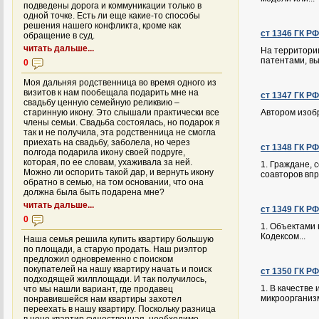
подведены дорога и коммуникации только в
одной точке. Есть ли еще какие-то способы
решения нашего конфликта, кроме как
ст 1346 ГК Р
обращение в суд.
читать дальше...
На территори
патентами, вы
0
Моя дальняя родственница во время одного из
визитов к нам пообещала подарить мне на
ст 1347 ГК Р
свадьбу ценную семейную реликвию –
старинную икону. Это слышали практически все
Автором изобр
члены семьи. Свадьба состоялась, но подарок я
так и не получила, эта родственница не смогла
приехать на свадьбу, заболела, но через
ст 1348 ГК Р
полгода подарила икону своей подруге,
которая, по ее словам, ухаживала за ней.
1. Граждане,
Можно ли оспорить такой дар, и вернуть икону
соавторов впра
обратно в семью, на том основании, что она
должна была быть подарена мне?
читать дальше...
ст 1349 ГК Р
0
1. Объектами
Кодексом...
Наша семья решила купить квартиру большую
по площади, а старую продать. Наш риэлтор
предложил одновременно с поиском
покупателей на нашу квартиру начать и поиск
ст 1350 ГК Р
подходящей жилплощади. И так получилось,
1. В качестве
что мы нашли вариант, где продавец
микроорганизм
понравившейся нам квартиры захотел
переехать в нашу квартиру. Поскольку разница