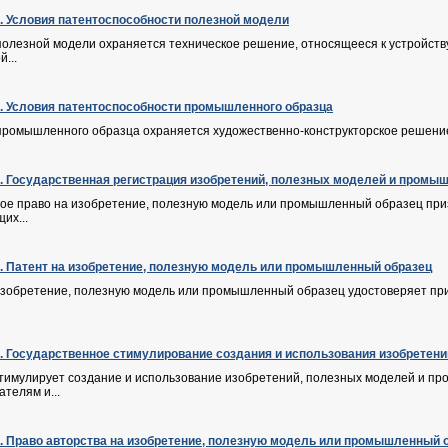
Ф. Условия патентоспособности полезной модели
 полезной модели охраняется техническое решение, относящееся к устройств
...
Ф. Условия патентоспособности промышленного образца
е промышленного образца охраняется художественно-конструкторское решение
Ф. Государственная регистрация изобретений, полезных моделей и промы
ое право на изобретение, полезную модель или промышленный образец приз
их...
Ф. Патент на изобретение, полезную модель или промышленный образец
 изобретение, полезную модель или промышленный образец удостоверяет пр
Ф. Государственное стимулирование создания и использования изобрете
стимулирует создание и использование изобретений, полезных моделей и пр
телям и...
Ф. Право авторства на изобретение, полезную модель или промышленный 