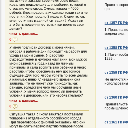
магазине я заказал себе некоторые вещи,
идеально подходящие для рыбалки, которой я
Право авторст
страстно увлекаюсь. Сумма товара – 4000
при...
рублей. Внес предоплату, однако товар так и не
поступил. Уже прошло 3 недели. Скажите, как
мне поступить в данной ситуации? Может ли
ст 1357 ГК Р
это быть мошенничеством, и как вернуть свои
деньги?
1. Право на 
читать дальше...
модели или...
0
У меня подписан договор с моей няней,
ст 1358 ГК Р
которая в рабочие дни приходит на работу для
1. Патентооб
ухода за моим сыном. Я работаю
1229...
руководителем в крупной компании, мой муж со
мной развелся 2 года назад по личным
причинам, я сама воспитываю ребенка и много
работаю, чтобы обеспечить ему достойное
ст 1359 ГК Р
будущее. Для того, чтобы успеть по всем делам,
я нанимаю няню. С недавнего времени она
Не являются 
заявила, что не может уже приходить, как
использованы.
раньше, вследствие чего мы обсудили иные
условия. У меня вопрос: можно ли поменять
условия в договоре, или это необязательно?
ст 1360 ГК Р
читать дальше...
Правительств
0
промышленног
Ситуация такая. Я хочу заняться поставками
товаров из отдаленного российского города.
При переговорах с фирмой оказалось, что они
ст 1361 ГК Р
могут выслать первую партию товаров после