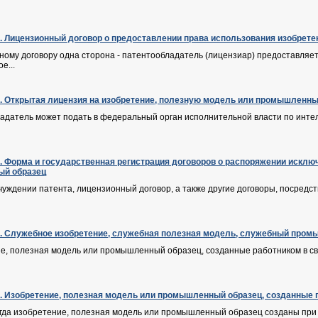
Ф. Лицензионный договор о предоставлении права использования изобрет
ому договору одна сторона - патентообладатель (лицензиар) предоставляет
е...
Ф. Открытая лицензия на изобретение, полезную модель или промышленны
ладатель может подать в федеральный орган исполнительной власти по инте
Ф. Форма и государственная регистрация договоров о распоряжении искл
й образец
тчуждении патента, лицензионный договор, а также другие договоры, посре
Ф. Служебное изобретение, служебная полезная модель, служебный про
ие, полезная модель или промышленный образец, созданные работником в св
Ф. Изобретение, полезная модель или промышленный образец, созданные 
когда изобретение, полезная модель или промышленный образец созданы при