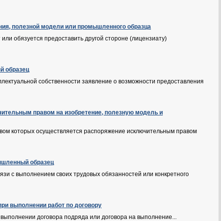
ения, полезной модели или промышленного образца
 или обязуется предоставить другой стороне (лицензиату)
й образец
ллектуальной собственности заявление о возможности предоставления
ючительным правом на изобретение, полезную модель и
дством которых осуществляется распоряжение исключительным правом
мышленный образец
язи с выполнением своих трудовых обязанностей или конкретного
при выполнении работ по договору
 выполнении договора подряда или договора на выполнение...