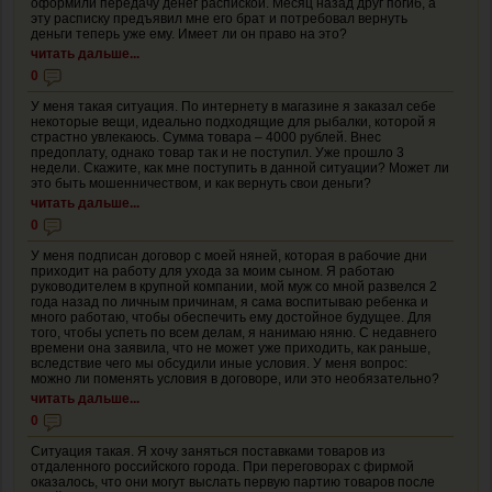
оформили передачу денег распиской. Месяц назад друг погиб, а
эту расписку предъявил мне его брат и потребовал вернуть
деньги теперь уже ему. Имеет ли он право на это?
читать дальше...
0
У меня такая ситуация. По интернету в магазине я заказал себе
некоторые вещи, идеально подходящие для рыбалки, которой я
страстно увлекаюсь. Сумма товара – 4000 рублей. Внес
предоплату, однако товар так и не поступил. Уже прошло 3
недели. Скажите, как мне поступить в данной ситуации? Может ли
это быть мошенничеством, и как вернуть свои деньги?
читать дальше...
0
У меня подписан договор с моей няней, которая в рабочие дни
приходит на работу для ухода за моим сыном. Я работаю
руководителем в крупной компании, мой муж со мной развелся 2
года назад по личным причинам, я сама воспитываю ребенка и
много работаю, чтобы обеспечить ему достойное будущее. Для
того, чтобы успеть по всем делам, я нанимаю няню. С недавнего
времени она заявила, что не может уже приходить, как раньше,
вследствие чего мы обсудили иные условия. У меня вопрос:
можно ли поменять условия в договоре, или это необязательно?
читать дальше...
0
Ситуация такая. Я хочу заняться поставками товаров из
отдаленного российского города. При переговорах с фирмой
оказалось, что они могут выслать первую партию товаров после