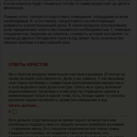
А если алкоголь будет сбываться оптом, то сумма возрастает до десяти
миллионов.
Помимо этого, требуется подготовить помещения, оборудовав их всем
необходимым. И, естественно, предоставить соответствующие
документы в регистрирующий орган. В таком процессе использование
услуг юридического агентства становиться необходимостью. С помощью
специалистов, лицензия на алкоголь, стоимость которой составляет от
сорока до двухсот пятидесяти тысяч в год, может быть получена без
лишних проблем и в кратчайший срок.
ОТВЕТЫ ЮРИСТОВ
Мы с братом владеем земельным участком в размере 10 гектар на
праве долевой собственности. Доли у нас равные. У нас возникли
некоторые проблемы с совместным распоряжением имущества и
я хочу выделить свою долю в натуре. Опять же и здесь возникли
недопонимания, поскольку к этому участку подведены дорога и
коммуникации только в одной точке. Есть ли еще какие-то способы
решения нашего конфликта, кроме как обращение в суд.
читать дальше...
0
Моя дальняя родственница во время одного из визитов к нам
пообещала подарить мне на свадьбу ценную семейную реликвию
– старинную икону. Это слышали практически все члены семьи.
Свадьба состоялась, но подарок я так и не получила, эта