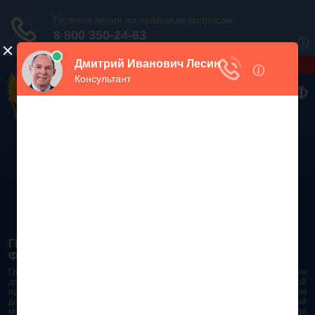
Дежурный юрист, звоните!
938-86-71
Москва и МО
(499)
467-34-68
СПб и ЛО
(812)
Все регионы
8 800 350-24-63
ГРАЖДАНСКИЙ КОДЕКС РОССИЙСКОЙ
ФЕДЕРАЦИИ 2026 - 2025
Гражданский Кодекс Российской Федерации является основным
документом правового поля в Российской Федерации. И именно по этой
причине в него часто вносят изменения. При работе с таким важным
документом необходимо убедиться в его актуальности на данный
момент. Разобраться во всех тонкостях и нюансах не всегда