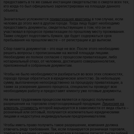
предоставить в те же самые инстанции свидетельство о смерти всех тех,
кто когда-то был официально зарегистрирован на площади данного
объекта.
Значительно усложняется
приватизация квартиры
в том случае, если
человек до этого жил в другом городе. Тогда лицу будет необходимо
предоставить документы, свидетельствующие о том, что он не
участвовал в процессе приватизации по прошлому месту проживания.
Также следует подготовить бумаги, где будет содержаться срок
пребывания на прошлом месте – от регистрации и до выписки.
Сбор пакета документов – это еще не все. После этого необходимо
решить вопросы с прописанными на жилой площади лицами.
Необходимо их полное согласие с процессом приватизации, либо
нотариальный отказ, от человека, достигшего совершеннолетия,
приложенный к собранным документам.
Чтобы не было необходимости разбираться во всех этих сложностях,
гораздо проще обратиться в юридическое агентство. За небольшую
сумму, выплаченную непосредственно за процедуру приватизации, а
также за ускорение данного процесса, специалисты проведут всю
необходимую работу и предоставят клиенту уже готовые документы.
Не менее трудоемким процессом является и процесс получения
разрешения на торговлю спиртосодержащей продукции.
Лицензия на
алкоголь, стоимость
которой варьируется в зависимости от вида сбыта –
розничный или оптовый, получается исключительно юридическими
лицами и недоступна индивидуальным предпринимателям.
Чтобы иметь право получить такое разрешение, компания должна
отвечать ряду требования. Так, если планируется розничная торговля,
требуется наличие уставного капитала в размере пятисот тысяч рублей.