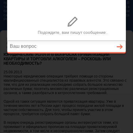
представляется возможным. Особенно если это нужно сделать быстро. В
таком случае самым простым и эффективным решением будет звонок в
бесплатную юридическую консультацию. Телефон указан на нашем
сайте. На сайте опубликована последняя редакция Гражданского кодекса
РФ 2026 - 2025
Главная
-
Полезные статьи
- Юридические услуги в вопросах
приватизации квартиры и торговли алкоголем – роскошь или
необходимость?
ЮРИДИЧЕСКИЕ УСЛУГИ В ВОПРОСАХ ПРИВАТИЗАЦИИ
КВАРТИРЫ И ТОРГОВЛИ АЛКОГОЛЕМ – РОСКОШЬ ИЛИ
НЕОБХОДИМОСТЬ?
25.09.2013
Некоторые юридические операции требуют помощи со стороны
квалифицированных специалистов из правовых агентств. Это связано с
тем, что для их реализации необходимо собрать большое количество
различных бумаг, посетить множество различных регистрационных
органов, а также разобраться в хитросплетении требований.
Одной из таких ситуация является приватизация квартиры. Уже в
течение многих лет в России идет процесс передачи жилой площади в
частную собственность. Для того, чтобы принять участие в этом
процессе, требуется собрать большой пакет бумаг.
В первую очередь регистрирующие органы интересуются теми, кто
проживает и официально прописан на площади приватизируемой
недвижимости, в том числе и несовершеннолетними. Затем следует