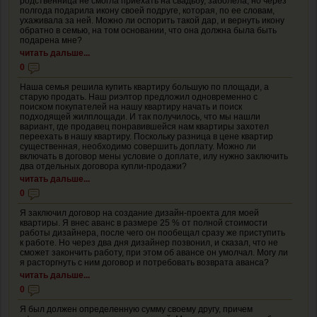
родственница не смогла приехать на свадьбу, заболела, но через
полгода подарила икону своей подруге, которая, по ее словам,
ухаживала за ней. Можно ли оспорить такой дар, и вернуть икону
обратно в семью, на том основании, что она должна была быть
подарена мне?
читать дальше...
0
Наша семья решила купить квартиру большую по площади, а
старую продать. Наш риэлтор предложил одновременно с
поиском покупателей на нашу квартиру начать и поиск
подходящей жилплощади. И так получилось, что мы нашли
вариант, где продавец понравившейся нам квартиры захотел
переехать в нашу квартиру. Поскольку разница в цене квартир
существенная, необходимо совершить доплату. Можно ли
включать в договор мены условие о доплате, илу нужно заключить
два отдельных договора купли-продажи?
читать дальше...
0
Я заключил договор на создание дизайн-проекта для моей
квартиры. Я внес аванс в размере 25 % от полной стоимости
работы дизайнера, после чего он пообещал сразу же приступить
к работе. Но через два дня дизайнер позвонил, и сказал, что не
сможет закончить работу, при этом об авансе он умолчал. Могу ли
я расторгнуть с ним договор и потребовать возврата аванса?
читать дальше...
0
Я был должен определенную сумму своему другу, причем