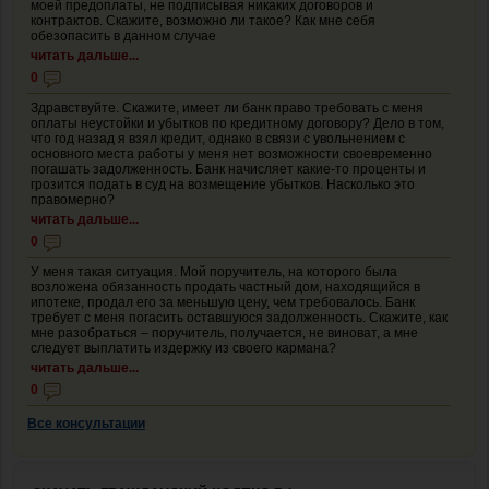
моей предоплаты, не подписывая никаких договоров и
контрактов. Скажите, возможно ли такое? Как мне себя
обезопасить в данном случае
читать дальше...
0
Здравствуйте. Скажите, имеет ли банк право требовать с меня
оплаты неустойки и убытков по кредитному договору? Дело в том,
что год назад я взял кредит, однако в связи с увольнением с
основного места работы у меня нет возможности своевременно
погашать задолженность. Банк начисляет какие-то проценты и
грозится подать в суд на возмещение убытков. Насколько это
правомерно?
читать дальше...
0
У меня такая ситуация. Мой поручитель, на которого была
возложена обязанность продать частный дом, находящийся в
ипотеке, продал его за меньшую цену, чем требовалось. Банк
требует с меня погасить оставшуюся задолженность. Скажите, как
мне разобраться – поручитель, получается, не виноват, а мне
следует выплатить издержку из своего кармана?
читать дальше...
0
Все консультации