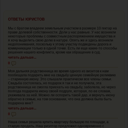
ОТВЕТЫ ЮРИСТОВ
Мы с братом владеем земельным участком в размере 10 гектар на
праве долевой собственности. Доли у нас равные. У нас возникли
некоторые проблемы с совместным распоряжением имущества и
я хочу выделить свою долю в натуре. Опять же и здесь возникли
недопонимания, поскольку к этому участку подведены дорога и
коммуникации только в одной точке. Есть ли еще какие-то способы
решения нашего конфликта, кроме как обращение в суд.
читать дальше...
0
Моя дальняя родственница во время одного из визитов к нам
пообещала подарить мне на свадьбу ценную семейную реликвию
– старинную икону. Это слышали практически все члены семьи.
Свадьба состоялась, но подарок я так и не получила, эта
родственница не смогла приехать на свадьбу, заболела, но через
полгода подарила икону своей подруге, которая, по ее словам,
ухаживала за ней. Можно ли оспорить такой дар, и вернуть икону
обратно в семью, на том основании, что она должна была быть
подарена мне?
читать дальше...
0
Наша семья решила купить квартиру большую по площади, а
старую продать. Наш риэлтор предложил одновременно с