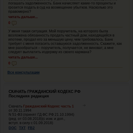
погашать задолженность. Банк начисляет какие-то проценты и
грозится подать в суд на возмещение убытков. Насколько это
правомерно?
читать дальше...
0
У меня такая ситуация. Мой поручитель, на которого была
возложена обязанность продать частный дом, находящийся в
ипотеке, продал его за меньшую цену, чем требовалось. Банк
требует с меня погасить оставшуюся задолженность. Скажите, как
мне разобраться – поручитель, получается, не виноват, а мне
следует выплатить издержку из своего кармана?
читать дальше...
0
Все консультации
СКАЧАТЬ ГРАЖДАНСКИЙ КОДЕКС РФ
Последняя редакция
Скачать
Гражданский Кодекс часть 1
от 30.11.1994
N 51-ФЗ (принят ГД ФС РФ 21.10.1994)
(ред. от 03.08.2018)(с изм. и доп.,
вступ. в силу с 01.09.2018)
DOC
TXT
FB2