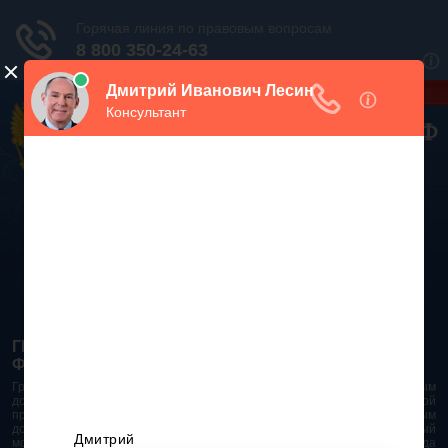
Дежурный юрист, звоните!
938-86-71
Москва и МО
(499)
467-34-68
СПб и ЛО
(812)
Все регионы
8 800 350-24-63
ГРАЖДАНСКИЙ КОДЕКС РОССИЙСКОЙ
ФЕДЕРАЦИИ 2026 - 2025
Гражданский Кодекс Российской Федерации является основным
документом правового поля в Российской Федерации. И именно по этой
причине в него часто вносят изменения. При работе с таким важным
документом необходимо убедиться в его актуальности на данный
момент. Разобраться во всех тонкостях и нюансах не всегда