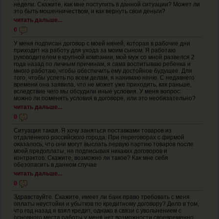
недели. Скажите, как мне поступить в данной ситуации? Может ли
это быть мошенничеством, и как вернуть свои деньги?
читать дальше...
0
У меня подписан договор с моей няней, которая в рабочие дни
приходит на работу для ухода за моим сыном. Я работаю
руководителем в крупной компании, мой муж со мной развелся 2
года назад по личным причинам, я сама воспитываю ребенка и
много работаю, чтобы обеспечить ему достойное будущее. Для
того, чтобы успеть по всем делам, я нанимаю няню. С недавнего
времени она заявила, что не может уже приходить, как раньше,
вследствие чего мы обсудили иные условия. У меня вопрос:
можно ли поменять условия в договоре, или это необязательно?
читать дальше...
0
Ситуация такая. Я хочу заняться поставками товаров из
отдаленного российского города. При переговорах с фирмой
оказалось, что они могут выслать первую партию товаров после
моей предоплаты, не подписывая никаких договоров и
контрактов. Скажите, возможно ли такое? Как мне себя
обезопасить в данном случае
читать дальше...
0
Здравствуйте. Скажите, имеет ли банк право требовать с меня
оплаты неустойки и убытков по кредитному договору? Дело в том,
что год назад я взял кредит, однако в связи с увольнением с
основного места работы у меня нет возможности своевременно