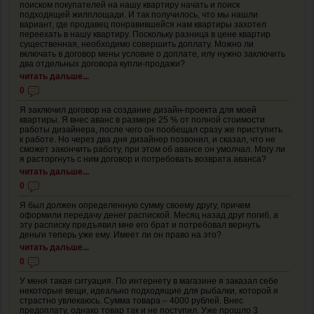
поиском покупателей на нашу квартиру начать и поиск
подходящей жилплощади. И так получилось, что мы нашли
вариант, где продавец понравившейся нам квартиры захотел
переехать в нашу квартиру. Поскольку разница в цене квартир
существенная, необходимо совершить доплату. Можно ли
включать в договор мены условие о доплате, илу нужно заключить
два отдельных договора купли-продажи?
читать дальше...
0
Я заключил договор на создание дизайн-проекта для моей
квартиры. Я внес аванс в размере 25 % от полной стоимости
работы дизайнера, после чего он пообещал сразу же приступить
к работе. Но через два дня дизайнер позвонил, и сказал, что не
сможет закончить работу, при этом об авансе он умолчал. Могу ли
я расторгнуть с ним договор и потребовать возврата аванса?
читать дальше...
0
Я был должен определенную сумму своему другу, причем
оформили передачу денег распиской. Месяц назад друг погиб, а
эту расписку предъявил мне его брат и потребовал вернуть
деньги теперь уже ему. Имеет ли он право на это?
читать дальше...
0
У меня такая ситуация. По интернету в магазине я заказал себе
некоторые вещи, идеально подходящие для рыбалки, которой я
страстно увлекаюсь. Сумма товара – 4000 рублей. Внес
предоплату, однако товар так и не поступил. Уже прошло 3