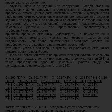
первоначальное состояние.
В случаях, когда снос здания или сооружения, находящегося на
земельном участке, запрещен в соответствии с законом и иными
правовыми актами (жилые дома, памятники истории и культуры и т.п.)
либо не подлежит осуществлению ввиду явного превышения стоимости
здания или сооружения по сравнению со стоимостью отведенной под
него земли, суд с учетом оснований прекращения права пользования
земельным участком и при предъявлении соответствующих
требований сторонами может:
признать право собственника недвижимости на приобретение в
собственность земельного участка, на котором находится эта
недвижимость, или право собственника земельного участка на
приобретение оставшейся на нем недвижимости, либо
установить условия пользования земельным участком собственником
недвижимости на новый срок.
3. Правила настоящей статьи не применяются при изъятии земельного
участка для государственных или муниципальных нужд (статья 283), а
также прекращении прав на земельный участок ввиду его
ненадлежащего использования (статья 286).
Ст. 260 ГК РФ
|
Ст. 261 ГК РФ
|
Ст. 262 ГК РФ
|
Ст. 263 ГК РФ
|
Ст. 264
ГК РФ
|
Ст. 265 ГК РФ
|
Ст. 266 ГК РФ
|
Ст. 267 ГК РФ
|
Ст. 268 ГК
РФ
|
Ст. 269 ГК РФ
|
Ст. 270 ГК РФ
|
Ст. 271 ГК РФ
|
Ст. 272 ГК
РФ
|
Ст. 273 ГК РФ
|
Ст. 274 ГК РФ
|
Ст. 275 ГК РФ
|
Ст. 276 ГК
РФ
|
Ст. 277 ГК РФ
|
Ст. 278 ГК РФ
|
Ст. 279 ГК РФ
|
Ст. 280 ГК
РФ
|
Ст. 281 ГК РФ
|
Ст. 282 ГК РФ
|
Ст. 283 ГК РФ
|
Ст. 284 ГК
РФ
|
Ст. 285 ГК РФ
|
Ст. 286 ГК РФ
|
Ст. 287 ГК РФ
Комментарии к ст 272 ГК РФ. Последствия утраты собственником
недвижимости права пользования земельным участком :