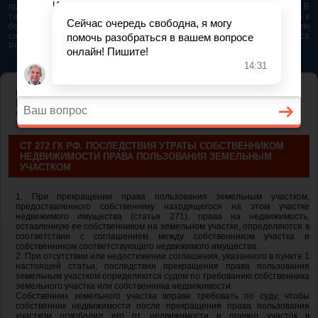
представляется возможным. Особенно если это нужно сделать быстро. В
таком случае самым простым и эффективным решением будет звонок в
бесплатную юридическую консультацию. Телефон указан на нашем
сайте. На сайте опубликована последняя редакция Гражданского кодекса
РФ 2026 - 2025
ГЛАВНАЯ
—
ГЛАВА 17. ПРАВО СОБСТВЕННОСТИ И ДРУГИЕ
ВЕЩНЫЕ ПРАВА НА ЗЕМЛЮ
— ст 272 ГК РФ. Последствия утраты
собственником недвижимости права пользования земельным
участком
СТ 272 ГК РФ. ПОСЛЕДСТВИЯ УТРАТЫ СОБСТВЕННИКОМ
НЕДВИЖИМОСТИ ПРАВА ПОЛЬЗОВАНИЯ ЗЕМЕЛЬНЫМ
УЧАСТКОМ
1. При прекращении права пользования земельным участком,
предоставленного собственнику находящегося на этом участке
недвижимого имущества (статья 271), права на недвижимость,
оставленную ее собственником на земельном участке, определяются в
соответствии с соглашением между собственником участка и
собственником соответствующего недвижимого имущества.
2. При отсутствии или недостижении соглашения, указанного в пункте 1
настоящей статьи, последствия прекращения права пользования
земельным участком определяются судом по требованию собственника
земельного участка или собственника недвижимости.
Собственник земельного участка вправе требовать по суду, чтобы
собственник недвижимости после прекращения права пользования
участком освободил его от недвижимости и привел участок в