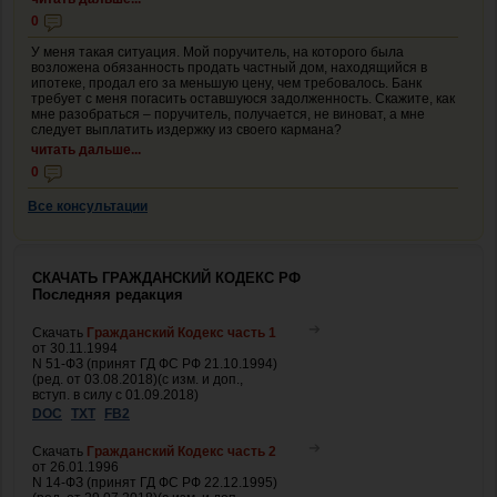
0
У меня такая ситуация. Мой поручитель, на которого была
возложена обязанность продать частный дом, находящийся в
ипотеке, продал его за меньшую цену, чем требовалось. Банк
требует с меня погасить оставшуюся задолженность. Скажите, как
мне разобраться – поручитель, получается, не виноват, а мне
следует выплатить издержку из своего кармана?
читать дальше...
0
Все консультации
СКАЧАТЬ ГРАЖДАНСКИЙ КОДЕКС РФ
Последняя редакция
Скачать
Гражданский Кодекс часть 1
от 30.11.1994
N 51-ФЗ (принят ГД ФС РФ 21.10.1994)
(ред. от 03.08.2018)(с изм. и доп.,
вступ. в силу с 01.09.2018)
DOC
TXT
FB2
Скачать
Гражданский Кодекс часть 2
от 26.01.1996
N 14-ФЗ (принят ГД ФС РФ 22.12.1995)