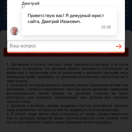
представляется возможным. Особенно если это нужно сделать быстро. В
таком случае самым простым и эффективным решением будет звонок в
бесплатную юридическую консультацию. Телефон указан на нашем
сайте. На сайте опубликована последняя редакция Гражданского кодекса
РФ 2026 - 2025
ГЛАВНАЯ
—
ГЛАВА 27. ПОНЯТИЕ И УСЛОВИЯ ДОГОВОРА
— ст 430
ГК РФ. Договор в пользу третьего лица
СТ 430 ГК РФ. ДОГОВОР В ПОЛЬЗУ ТРЕТЬЕГО ЛИЦА
1. Договором в пользу третьего лица признается договор, в котором
стороны установили, что должник обязан произвести исполнение не
кредитору, а указанному или не указанному в договоре третьему лицу,
имеющему право требовать от должника исполнения обязательства в
свою пользу.
2. Если иное не предусмотрено законом, иными правовыми актами или
договором, с момента выражения третьим лицом должнику намерения
воспользоваться своим правом по договору стороны не могут
расторгать или изменять заключенный ими договор без согласия
третьего лица.
3. Должник в договоре вправе выдвигать против требования третьего
лица возражения, которые он мог бы выдвинуть против кредитора.
4. В случае, когда третье лицо отказалось от права, предоставленного
ему по договору, кредитор может воспользоваться этим правом, если
это не противоречит закону, иным правовым актам и договору.