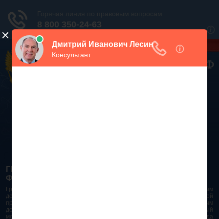
Дежурный юрист, звоните!
938-86-71
Москва и МО
(499)
467-34-68
СПб и ЛО
(812)
Все регионы
8 800 350-24-63
ГРАЖДАНСКИЙ КОДЕКС РОССИЙСКОЙ
ФЕДЕРАЦИИ 2026 - 2025
Гражданский Кодекс Российской Федерации является основным
документом правового поля в Российской Федерации. И именно по этой
причине в него часто вносят изменения. При работе с таким важным
документом необходимо убедиться в его актуальности на данный
момент. Разобраться во всех тонкостях и нюансах не всегда