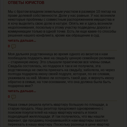
ОТВЕТЫ ЮРИСТОВ
Мы с братом владеем земельным участком в размере 10 гектар на
праве долевой собственности. Доли у нас равные. У нас возникли
некоторые проблемы с совместным распоряжением имущества и
я хочу выделить свою долю в натуре. Опять же и здесь возникли
недопонимания, поскольку к этому участку подведены дорога и
коммуникации только в одной точке. Есть ли еще какие-то способы
решения нашего конфликта, кроме как обращение в суд.
читать дальше...
0
Моя дальняя родственница во время одного из визитов к нам
пообещала подарить мне на свадьбу ценную семейную реликвию
– старинную икону. Это слышали практически все члены семьи.
Свадьба состоялась, но подарок я так и не получила, эта
родственница не смогла приехать на свадьбу, заболела, но через
полгода подарила икону своей подруге, которая, по ее словам,
ухаживала за ней. Можно ли оспорить такой дар, и вернуть икону
обратно в семью, на том основании, что она должна была быть
подарена мне?
читать дальше...
0
Наша семья решила купить квартиру большую по площади, а
старую продать. Наш риэлтор предложил одновременно с
поиском покупателей на нашу квартиру начать и поиск
подходящей жилплощади. И так получилось, что мы нашли
вариант, где продавец понравившейся нам квартиры захотел
переехать в нашу квартиру. Поскольку разница в цене квартир