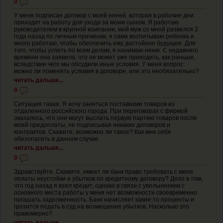
0
У меня подписан договор с моей няней, которая в рабочие дни
приходит на работу для ухода за моим сыном. Я работаю
руководителем в крупной компании, мой муж со мной развелся 2
года назад по личным причинам, я сама воспитываю ребенка и
много работаю, чтобы обеспечить ему достойное будущее. Для
того, чтобы успеть по всем делам, я нанимаю няню. С недавнего
времени она заявила, что не может уже приходить, как раньше,
вследствие чего мы обсудили иные условия. У меня вопрос:
можно ли поменять условия в договоре, или это необязательно?
читать дальше...
0
Ситуация такая. Я хочу заняться поставками товаров из
отдаленного российского города. При переговорах с фирмой
оказалось, что они могут выслать первую партию товаров после
моей предоплаты, не подписывая никаких договоров и
контрактов. Скажите, возможно ли такое? Как мне себя
обезопасить в данном случае
читать дальше...
0
Здравствуйте. Скажите, имеет ли банк право требовать с меня
оплаты неустойки и убытков по кредитному договору? Дело в том,
что год назад я взял кредит, однако в связи с увольнением с
основного места работы у меня нет возможности своевременно
погашать задолженность. Банк начисляет какие-то проценты и
грозится подать в суд на возмещение убытков. Насколько это
правомерно?
читать дальше...