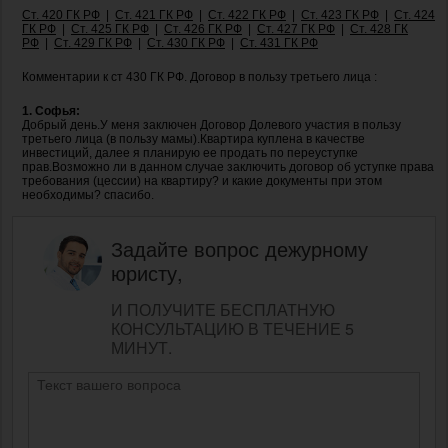
Ст. 420 ГК РФ
|
Ст. 421 ГК РФ
|
Ст. 422 ГК РФ
|
Ст. 423 ГК РФ
|
Ст. 424
ГК РФ
|
Ст. 425 ГК РФ
|
Ст. 426 ГК РФ
|
Ст. 427 ГК РФ
|
Ст. 428 ГК
РФ
|
Ст. 429 ГК РФ
|
Ст. 430 ГК РФ
|
Ст. 431 ГК РФ
Комментарии к ст 430 ГК РФ. Договор в пользу третьего лица :
1. Софья:
Добрый день.У меня заключен Договор Долевого участия в пользу
третьего лица (в пользу мамы).Квартира куплена в качестве
инвестиций, далее я планирую ее продать по переуступке
прав.Возможно ли в данном случае заключить договор об уступке права
требования (цессии) на квартиру? и какие документы при этом
необходимы? спасибо.
Задайте вопрос дежурному
юристу,
И ПОЛУЧИТЕ БЕСПЛАТНУЮ
КОНСУЛЬТАЦИЮ В ТЕЧЕНИЕ 5
МИНУТ.