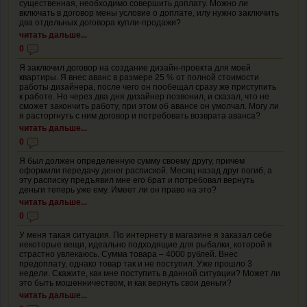
существенная, необходимо совершить доплату. Можно ли
включать в договор мены условие о доплате, илу нужно заключить
два отдельных договора купли-продажи?
читать дальше...
0
Я заключил договор на создание дизайн-проекта для моей
квартиры. Я внес аванс в размере 25 % от полной стоимости
работы дизайнера, после чего он пообещал сразу же приступить
к работе. Но через два дня дизайнер позвонил, и сказал, что не
сможет закончить работу, при этом об авансе он умолчал. Могу ли
я расторгнуть с ним договор и потребовать возврата аванса?
читать дальше...
0
Я был должен определенную сумму своему другу, причем
оформили передачу денег распиской. Месяц назад друг погиб, а
эту расписку предъявил мне его брат и потребовал вернуть
деньги теперь уже ему. Имеет ли он право на это?
читать дальше...
0
У меня такая ситуация. По интернету в магазине я заказал себе
некоторые вещи, идеально подходящие для рыбалки, которой я
страстно увлекаюсь. Сумма товара – 4000 рублей. Внес
предоплату, однако товар так и не поступил. Уже прошло 3
недели. Скажите, как мне поступить в данной ситуации? Может ли
это быть мошенничеством, и как вернуть свои деньги?
читать дальше...