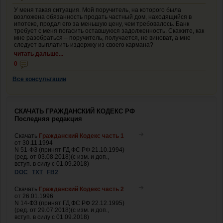
У меня такая ситуация. Мой поручитель, на которого была
возложена обязанность продать частный дом, находящийся в
ипотеке, продал его за меньшую цену, чем требовалось. Банк
требует с меня погасить оставшуюся задолженность. Скажите, как
мне разобраться – поручитель, получается, не виноват, а мне
следует выплатить издержку из своего кармана?
читать дальше...
0
Все консультации
СКАЧАТЬ ГРАЖДАНСКИЙ КОДЕКС РФ
Последняя редакция
Скачать
Гражданский Кодекс часть 1
от 30.11.1994
N 51-ФЗ (принят ГД ФС РФ 21.10.1994)
(ред. от 03.08.2018)(с изм. и доп.,
вступ. в силу с 01.09.2018)
DOC
TXT
FB2
Скачать
Гражданский Кодекс часть 2
от 26.01.1996
N 14-ФЗ (принят ГД ФС РФ 22.12.1995)
(ред. от 29.07.2018)(с изм. и доп.,
вступ. в силу с 01.09.2018)