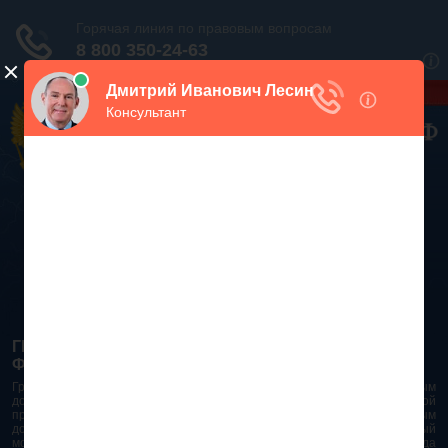
Дежурный юрист, звоните!
938-86-71
Москва и МО
(499)
467-34-68
СПб и ЛО
(812)
Все регионы
8 800 350-24-63
ГРАЖДАНСКИЙ КОДЕКС РОССИЙСКОЙ
ФЕДЕРАЦИИ 2026 - 2025
Гражданский Кодекс Российской Федерации является основным
документом правового поля в Российской Федерации. И именно по этой
причине в него часто вносят изменения. При работе с таким важным
документом необходимо убедиться в его актуальности на данный
момент. Разобраться во всех тонкостях и нюансах не всегда