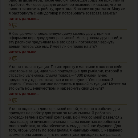
работы дизайнера, после чего он пообещал сразу же приступить
к работе. Но через два дня дизайнер позвонил, и сказал, что не
сможет закончить работу, при этом об авансе он умолчал. Могу ли
я расторгнуть с ним договор и потребовать возврата аванса?
читать дальше...
0
Я был должен определенную сумму своему другу, причем
оформили передачу денег распиской. Месяц назад друг погиб, а
эту расписку предъявил мне его брат и потребовал вернуть
деньги теперь уже ему. Имеет ли он право на это?
читать дальше...
0
У меня такая ситуация. По интернету в магазине я заказал себе
некоторые вещи, идеально подходящие для рыбалки, которой я
страстно увлекаюсь. Сумма товара – 4000 рублей. Внес
предоплату, однако товар так и не поступил. Уже прошло 3
недели. Скажите, как мне поступить в данной ситуации? Может ли
это быть мошенничеством, и как вернуть свои деньги?
читать дальше...
0
У меня подписан договор с моей няней, которая в рабочие дни
приходит на работу для ухода за моим сыном. Я работаю
руководителем в крупной компании, мой муж со мной развелся 2
года назад по личным причинам, я сама воспитываю ребенка и
много работаю, чтобы обеспечить ему достойное будущее. Для
того, чтобы успеть по всем делам, я нанимаю няню. С недавнего
времени она заявила, что не может уже приходить, как раньше,