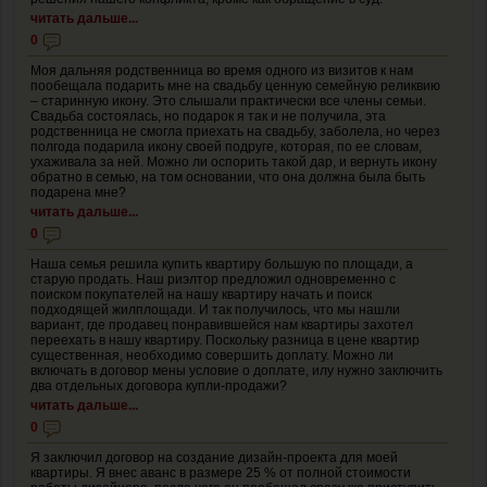
читать дальше...
0
Моя дальняя родственница во время одного из визитов к нам
пообещала подарить мне на свадьбу ценную семейную реликвию
– старинную икону. Это слышали практически все члены семьи.
Свадьба состоялась, но подарок я так и не получила, эта
родственница не смогла приехать на свадьбу, заболела, но через
полгода подарила икону своей подруге, которая, по ее словам,
ухаживала за ней. Можно ли оспорить такой дар, и вернуть икону
обратно в семью, на том основании, что она должна была быть
подарена мне?
читать дальше...
0
Наша семья решила купить квартиру большую по площади, а
старую продать. Наш риэлтор предложил одновременно с
поиском покупателей на нашу квартиру начать и поиск
подходящей жилплощади. И так получилось, что мы нашли
вариант, где продавец понравившейся нам квартиры захотел
переехать в нашу квартиру. Поскольку разница в цене квартир
существенная, необходимо совершить доплату. Можно ли
включать в договор мены условие о доплате, илу нужно заключить
два отдельных договора купли-продажи?
читать дальше...
0
Я заключил договор на создание дизайн-проекта для моей
квартиры. Я внес аванс в размере 25 % от полной стоимости