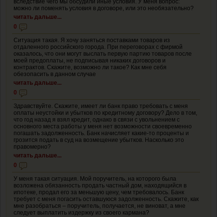
вследствие чего мы обсудили иные условия. У меня вопрос:
можно ли поменять условия в договоре, или это необязательно?
читать дальше...
0
Ситуация такая. Я хочу заняться поставками товаров из
отдаленного российского города. При переговорах с фирмой
оказалось, что они могут выслать первую партию товаров после
моей предоплаты, не подписывая никаких договоров и
контрактов. Скажите, возможно ли такое? Как мне себя
обезопасить в данном случае
читать дальше...
0
Здравствуйте. Скажите, имеет ли банк право требовать с меня
оплаты неустойки и убытков по кредитному договору? Дело в том,
что год назад я взял кредит, однако в связи с увольнением с
основного места работы у меня нет возможности своевременно
погашать задолженность. Банк начисляет какие-то проценты и
грозится подать в суд на возмещение убытков. Насколько это
правомерно?
читать дальше...
0
У меня такая ситуация. Мой поручитель, на которого была
возложена обязанность продать частный дом, находящийся в
ипотеке, продал его за меньшую цену, чем требовалось. Банк
требует с меня погасить оставшуюся задолженность. Скажите, как
мне разобраться – поручитель, получается, не виноват, а мне
следует выплатить издержку из своего кармана?