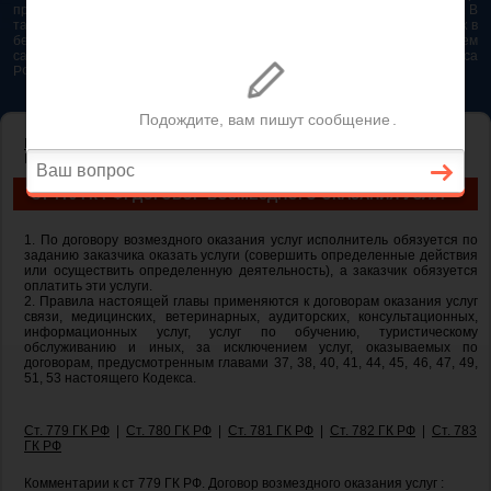
представляется возможным. Особенно если это нужно сделать быстро. В
таком случае самым простым и эффективным решением будет звонок в
бесплатную юридическую консультацию. Телефон указан на нашем
сайте. На сайте опубликована последняя редакция Гражданского кодекса
РФ 2026 - 2025
ГЛАВНАЯ
—
ГЛАВА 39. ВОЗМЕЗДНОЕ ОКАЗАНИЕ УСЛУГ
— ст 779 ГК
РФ. Договор возмездного оказания услуг
СТ 779 ГК РФ. ДОГОВОР ВОЗМЕЗДНОГО ОКАЗАНИЯ УСЛУГ
1. По договору возмездного оказания услуг исполнитель обязуется по
заданию заказчика оказать услуги (совершить определенные действия
или осуществить определенную деятельность), а заказчик обязуется
оплатить эти услуги.
2. Правила настоящей главы применяются к договорам оказания услуг
связи, медицинских, ветеринарных, аудиторских, консультационных,
информационных услуг, услуг по обучению, туристическому
обслуживанию и иных, за исключением услуг, оказываемых по
договорам, предусмотренным главами 37, 38, 40, 41, 44, 45, 46, 47, 49,
51, 53 настоящего Кодекса.
Ст. 779 ГК РФ
|
Ст. 780 ГК РФ
|
Ст. 781 ГК РФ
|
Ст. 782 ГК РФ
|
Ст. 783
ГК РФ
Комментарии к ст 779 ГК РФ. Договор возмездного оказания услуг :