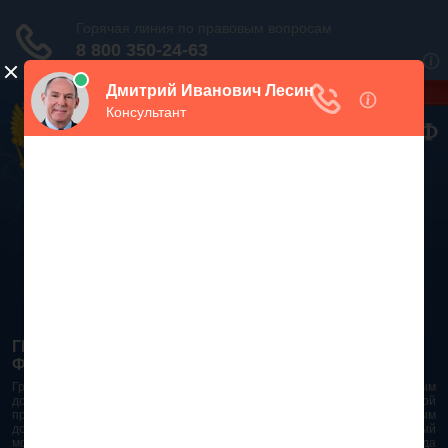
Дежурный юрист, звоните!
938-86-71
Москва и МО
(499)
467-34-68
СПб и ЛО
(812)
Все регионы
8 800 350-24-63
ГРАЖДАНСКИЙ КОДЕКС РОССИЙСКОЙ
ФЕДЕРАЦИИ 2026 - 2025
Гражданский Кодекс Российской Федерации является основным
документом правового поля в Российской Федерации. И именно по этой
причине в него часто вносят изменения. При работе с таким важным
документом необходимо убедиться в его актуальности на данный
момент. Разобраться во всех тонкостях и нюансах не всегда