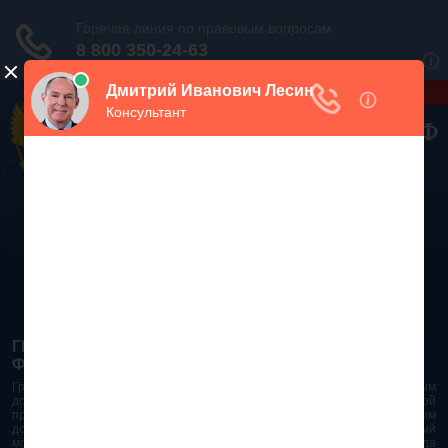
Дежурный юрист, звоните!
938-86-71
Москва и МО
(499)
467-34-68
СПб и ЛО
(812)
Все регионы
8 800 350-24-63
ГРАЖДАНСКИЙ КОДЕКС РОССИЙСКОЙ
ФЕДЕРАЦИИ 2026 - 2025
Гражданский Кодекс Российской Федерации является основным
документом правового поля в Российской Федерации. И именно по этой
причине в него часто вносят изменения. При работе с таким важным
документом необходимо убедиться в его актуальности на данный
момент. Разобраться во всех тонкостях и нюансах не всегда