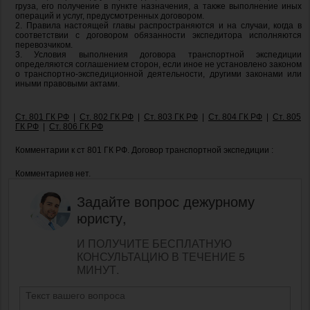
груза, его получение в пункте назначения, а также выполнение иных
операций и услуг, предусмотренных договором.
2. Правила настоящей главы распространяются и на случаи, когда в
соответствии с договором обязанности экспедитора исполняются
перевозчиком.
3. Условия выполнения договора транспортной экспедиции
определяются соглашением сторон, если иное не установлено законом
о транспортно-экспедиционной деятельности, другими законами или
иными правовыми актами.
Ст. 801 ГК РФ
|
Ст. 802 ГК РФ
|
Ст. 803 ГК РФ
|
Ст. 804 ГК РФ
|
Ст. 805
ГК РФ
|
Ст. 806 ГК РФ
Комментарии к ст 801 ГК РФ. Договор транспортной экспедиции :
Комментариев нет.
Задайте вопрос дежурному
юристу,
И ПОЛУЧИТЕ БЕСПЛАТНУЮ
КОНСУЛЬТАЦИЮ В ТЕЧЕНИЕ 5
МИНУТ.