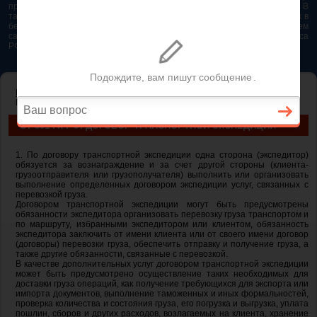
представляется возможным. Особенно если это нужно сделать быстро. В
таком случае самым простым и эффективным решением будет звонок в
бесплатную юридическую консультацию. Телефон указан на нашем
сайте. На сайте опубликована последняя редакция Гражданского кодекса
РФ 2026 - 2025
ГЛАВНАЯ
—
ГЛАВА 41. ТРАНСПОРТНАЯ ЭКСПЕДИЦИЯ
— ст 801 ГК
РФ. Договор транспортной экспедиции
СТ 801 ГК РФ. ДОГОВОР ТРАНСПОРТНОЙ ЭКСПЕДИЦИИ
1. По договору транспортной экспедиции одна сторона (экспедитор)
обязуется за вознаграждение и за счет другой стороны (клиента-
грузоотправителя или грузополучателя) выполнить или организовать
выполнение определенных договором экспедиции услуг, связанных с
перевозкой груза.
Договором транспортной экспедиции могут быть предусмотрены
обязанности экспедитора организовать перевозку груза транспортом и
по маршруту, избранными экспедитором или клиентом, обязанность
экспедитора заключить от имени клиента или от своего имени договор
(договоры) перевозки груза, обеспечить отправку и получение груза, а
также другие обязанности, связанные с перевозкой.
В качестве дополнительных услуг договором транспортной экспедиции
может быть предусмотрено осуществление таких необходимых для
доставки груза операций, как получение требующихся для экспорта или
импорта документов, выполнение таможенных и иных формальностей,
проверка количества и состояния груза, его погрузка и выгрузка, уплата
пошлин, сборов и других расходов, возлагаемых на клиента, хранение