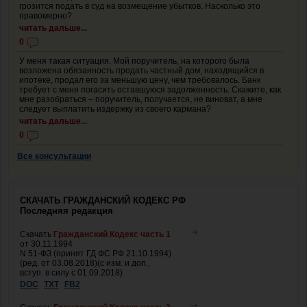
грозится подать в суд на возмещение убытков. Насколько это
правомерно?
читать дальше...
0
У меня такая ситуация. Мой поручитель, на которого была
возложена обязанность продать частный дом, находящийся в
ипотеке, продал его за меньшую цену, чем требовалось. Банк
требует с меня погасить оставшуюся задолженность. Скажите, как
мне разобраться – поручитель, получается, не виноват, а мне
следует выплатить издержку из своего кармана?
читать дальше...
0
Все консультации
СКАЧАТЬ ГРАЖДАНСКИЙ КОДЕКС РФ
Последняя редакция
Скачать
Гражданский Кодекс часть 1
от 30.11.1994
N 51-ФЗ (принят ГД ФС РФ 21.10.1994)
(ред. от 03.08.2018)(с изм. и доп.,
вступ. в силу с 01.09.2018)
DOC
TXT
FB2