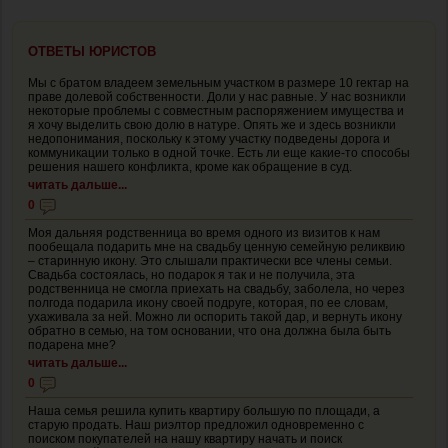
ОТВЕТЫ ЮРИСТОВ
Мы с братом владеем земельным участком в размере 10 гектар на
праве долевой собственности. Доли у нас равные. У нас возникли
некоторые проблемы с совместным распоряжением имущества и
я хочу выделить свою долю в натуре. Опять же и здесь возникли
недопонимания, поскольку к этому участку подведены дорога и
коммуникации только в одной точке. Есть ли еще какие-то способы
решения нашего конфликта, кроме как обращение в суд.
читать дальше...
0
Моя дальняя родственница во время одного из визитов к нам
пообещала подарить мне на свадьбу ценную семейную реликвию
– старинную икону. Это слышали практически все члены семьи.
Свадьба состоялась, но подарок я так и не получила, эта
родственница не смогла приехать на свадьбу, заболела, но через
полгода подарила икону своей подруге, которая, по ее словам,
ухаживала за ней. Можно ли оспорить такой дар, и вернуть икону
обратно в семью, на том основании, что она должна была быть
подарена мне?
читать дальше...
0
Наша семья решила купить квартиру большую по площади, а
старую продать. Наш риэлтор предложил одновременно с
поиском покупателей на нашу квартиру начать и поиск