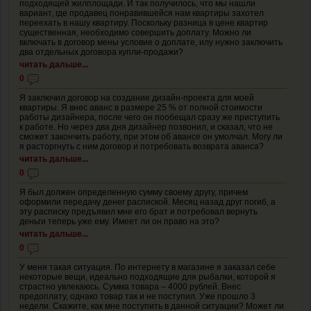
подходящей жилплощади. И так получилось, что мы нашли
вариант, где продавец понравившейся нам квартиры захотел
переехать в нашу квартиру. Поскольку разница в цене квартир
существенная, необходимо совершить доплату. Можно ли
включать в договор мены условие о доплате, илу нужно заключить
два отдельных договора купли-продажи?
читать дальше...
0
Я заключил договор на создание дизайн-проекта для моей
квартиры. Я внес аванс в размере 25 % от полной стоимости
работы дизайнера, после чего он пообещал сразу же приступить
к работе. Но через два дня дизайнер позвонил, и сказал, что не
сможет закончить работу, при этом об авансе он умолчал. Могу ли
я расторгнуть с ним договор и потребовать возврата аванса?
читать дальше...
0
Я был должен определенную сумму своему другу, причем
оформили передачу денег распиской. Месяц назад друг погиб, а
эту расписку предъявил мне его брат и потребовал вернуть
деньги теперь уже ему. Имеет ли он право на это?
читать дальше...
0
У меня такая ситуация. По интернету в магазине я заказал себе
некоторые вещи, идеально подходящие для рыбалки, которой я
страстно увлекаюсь. Сумма товара – 4000 рублей. Внес
предоплату, однако товар так и не поступил. Уже прошло 3
недели. Скажите, как мне поступить в данной ситуации? Может ли