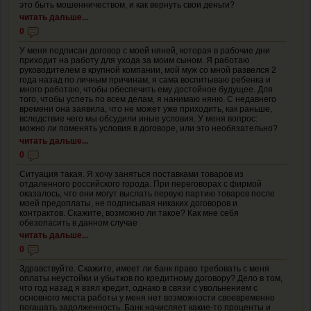
это быть мошенничеством, и как вернуть свои деньги?
читать дальше...
0
У меня подписан договор с моей няней, которая в рабочие дни
приходит на работу для ухода за моим сыном. Я работаю
руководителем в крупной компании, мой муж со мной развелся 2
года назад по личным причинам, я сама воспитываю ребенка и
много работаю, чтобы обеспечить ему достойное будущее. Для
того, чтобы успеть по всем делам, я нанимаю няню. С недавнего
времени она заявила, что не может уже приходить, как раньше,
вследствие чего мы обсудили иные условия. У меня вопрос:
можно ли поменять условия в договоре, или это необязательно?
читать дальше...
0
Ситуация такая. Я хочу заняться поставками товаров из
отдаленного российского города. При переговорах с фирмой
оказалось, что они могут выслать первую партию товаров после
моей предоплаты, не подписывая никаких договоров и
контрактов. Скажите, возможно ли такое? Как мне себя
обезопасить в данном случае
читать дальше...
0
Здравствуйте. Скажите, имеет ли банк право требовать с меня
оплаты неустойки и убытков по кредитному договору? Дело в том,
что год назад я взял кредит, однако в связи с увольнением с
основного места работы у меня нет возможности своевременно
погашать задолженность. Банк начисляет какие-то проценты и