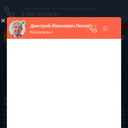
Дежурный юрист, звоните!
938-86-71
Москва и МО
(499)
467-34-68
СПб и ЛО
(812)
Все регионы
8 800 350-24-63
ГРАЖДАНСКИЙ КОДЕКС РОССИЙСКОЙ
ФЕДЕРАЦИИ 2026 - 2025
Гражданский Кодекс Российской Федерации является основным
документом правового поля в Российской Федерации. И именно по этой
причине в него часто вносят изменения. При работе с таким важным
документом необходимо убедиться в его актуальности на данный
момент. Разобраться во всех тонкостях и нюансах не всегда