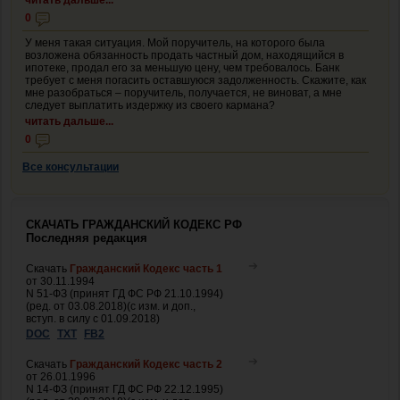
0
У меня такая ситуация. Мой поручитель, на которого была
возложена обязанность продать частный дом, находящийся в
ипотеке, продал его за меньшую цену, чем требовалось. Банк
требует с меня погасить оставшуюся задолженность. Скажите, как
мне разобраться – поручитель, получается, не виноват, а мне
следует выплатить издержку из своего кармана?
читать дальше...
0
Все консультации
СКАЧАТЬ ГРАЖДАНСКИЙ КОДЕКС РФ
Последняя редакция
Скачать
Гражданский Кодекс часть 1
от 30.11.1994
N 51-ФЗ (принят ГД ФС РФ 21.10.1994)
(ред. от 03.08.2018)(с изм. и доп.,
вступ. в силу с 01.09.2018)
DOC
TXT
FB2
Скачать
Гражданский Кодекс часть 2
от 26.01.1996
N 14-ФЗ (принят ГД ФС РФ 22.12.1995)