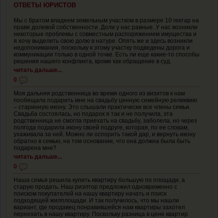
ОТВЕТЫ ЮРИСТОВ
Мы с братом владеем земельным участком в размере 10 гектар на
праве долевой собственности. Доли у нас равные. У нас возникли
некоторые проблемы с совместным распоряжением имущества и
я хочу выделить свою долю в натуре. Опять же и здесь возникли
недопонимания, поскольку к этому участку подведены дорога и
коммуникации только в одной точке. Есть ли еще какие-то способы
решения нашего конфликта, кроме как обращение в суд.
читать дальше...
0
Моя дальняя родственница во время одного из визитов к нам
пообещала подарить мне на свадьбу ценную семейную реликвию
– старинную икону. Это слышали практически все члены семьи.
Свадьба состоялась, но подарок я так и не получила, эта
родственница не смогла приехать на свадьбу, заболела, но через
полгода подарила икону своей подруге, которая, по ее словам,
ухаживала за ней. Можно ли оспорить такой дар, и вернуть икону
обратно в семью, на том основании, что она должна была быть
подарена мне?
читать дальше...
0
Наша семья решила купить квартиру большую по площади, а
старую продать. Наш риэлтор предложил одновременно с
поиском покупателей на нашу квартиру начать и поиск
подходящей жилплощади. И так получилось, что мы нашли
вариант, где продавец понравившейся нам квартиры захотел
переехать в нашу квартиру. Поскольку разница в цене квартир