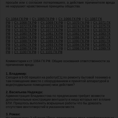
просьбе или с согласия потерпевшего, а действия причинителя вреда
не нарушают нравственные принципы общества.
Ст. 1064 ГК РФ
|
Ст. 1065 ГК РФ
|
Ст. 1066 ГК РФ
|
Ст. 1067 ГК
РФ
|
Ст. 1068 ГК РФ
|
Ст. 1069 ГК РФ
|
Ст. 1070 ГК РФ
|
Ст. 1071 ГК
РФ
|
Ст. 1072 ГК РФ
|
Ст. 1073 ГК РФ
|
Ст. 1074 ГК РФ
|
Ст. 1075 ГК
РФ
|
Ст. 1076 ГК РФ
|
Ст. 1077 ГК РФ
|
Ст. 1078 ГК РФ
|
Ст. 1079 ГК
РФ
|
Ст. 1080 ГК РФ
|
Ст. 1081 ГК РФ
|
Ст. 1082 ГК РФ
|
Ст. 1083 ГК
РФ
|
Ст. 1084 ГК РФ
|
Ст. 1085 ГК РФ
|
Ст. 1086 ГК РФ
|
Ст. 1087 ГК
РФ
|
Ст. 1088 ГК РФ
|
Ст. 1089 ГК РФ
|
Ст. 1090 ГК РФ
|
Ст. 1091 ГК
РФ
|
Ст. 1092 ГК РФ
|
Ст. 1093 ГК РФ
|
Ст. 1094 ГК РФ
|
Ст. 1095 ГК
РФ
|
Ст. 1096 ГК РФ
|
Ст. 1097 ГК РФ
|
Ст. 1098 ГК РФ
|
Ст. 1099 ГК
РФ
|
Ст. 1100 ГК РФ
|
Ст. 1101 ГК РФ
Комментарии к ст 1064 ГК РФ. Общие основания ответственности за
причинение вреда :
1. Владимир:
Сегодня в 9-00 пришёл на работу(СЦ по ремонту бытовой техники)-а
там помещение вместе с оборудованием и принятой аппаратурой в
воде(подвальное помещение)-мои действия?
2. Васильева Надежда:
Администрация Владивостока по предписанию требует возвести
дополнительные конструкции вентшахту и нишу которых нет в плане
БТИ. Пришлось выполнить вскрышные работы что бы доказать
отсутствие вентотверстий в указанном месте.
3. Роман:
Не совсем ясен 2-ой пункт "Лицо, причинившее вред, освобождается от