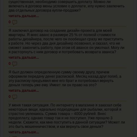
существенная, необходимо совершить доплату. Можно ли
включать в договор мены условие о доплате, илу нужно заключить
два отдельных договора купли-продажи?
читать дальше...
0
Я заключил договор на создание дизайн-проекта для моей
квартиры. Я внес аванс в размере 25 % от полной стоимости
работы дизайнера, после чего он пообещал сразу же приступить
к работе. Но через два дня дизайнер позвонил, и сказал, что не
сможет закончить работу, при этом об авансе он умолчал. Могу ли
я расторгнуть с ним договор и потребовать возврата аванса?
читать дальше...
0
Я был должен определенную сумму своему другу, причем
оформили передачу денег распиской. Месяц назад друг погиб, а
эту расписку предъявил мне его брат и потребовал вернуть
деньги теперь уже ему. Имеет ли он право на это?
читать дальше...
0
У меня такая ситуация. По интернету в магазине я заказал себе
некоторые вещи, идеально подходящие для рыбалки, которой я
страстно увлекаюсь. Сумма товара – 4000 рублей. Внес
предоплату, однако товар так и не поступил. Уже прошло 3
недели. Скажите, как мне поступить в данной ситуации? Может ли
это быть мошенничеством, и как вернуть свои деньги?
читать дальше...