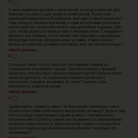
0
У меня подписан договор с моей няней, которая в рабочие дни
приходит на работу для ухода за моим сыном. Я работаю
руководителем в крупной компании, мой муж со мной развелся 2
года назад по личным причинам, я сама воспитываю ребенка и
много работаю, чтобы обеспечить ему достойное будущее. Для
того, чтобы успеть по всем делам, я нанимаю няню. С недавнего
времени она заявила, что не может уже приходить, как раньше,
вследствие чего мы обсудили иные условия. У меня вопрос:
можно ли поменять условия в договоре, или это необязательно?
читать дальше...
0
Ситуация такая. Я хочу заняться поставками товаров из
отдаленного российского города. При переговорах с фирмой
оказалось, что они могут выслать первую партию товаров после
моей предоплаты, не подписывая никаких договоров и
контрактов. Скажите, возможно ли такое? Как мне себя
обезопасить в данном случае
читать дальше...
0
Здравствуйте. Скажите, имеет ли банк право требовать с меня
оплаты неустойки и убытков по кредитному договору? Дело в том,
что год назад я взял кредит, однако в связи с увольнением с
основного места работы у меня нет возможности своевременно
погашать задолженность. Банк начисляет какие-то проценты и
грозится подать в суд на возмещение убытков. Насколько это
правомерно?
читать дальше...