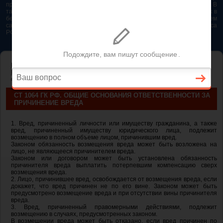
представляется возможным. Особенно если это нужно сделать быстро. В
таком случае самым простым и эффективным решением будет звонок в
бесплатную юридическую консультацию. Телефон указан на нашем
сайте. На сайте опубликована последняя редакция Гражданского кодекса
РФ 2026 - 2025
ГЛАВНАЯ
—
ГЛАВА 59. ОБЯЗАТЕЛЬСТВА ВСЛЕДСТВИЕ
ПРИЧИНЕНИЯ ВРЕДА
— ст 1064 ГК РФ. Общие основания
ответственности за причинение вреда
СТ 1064 ГК РФ. ОБЩИЕ ОСНОВАНИЯ ОТВЕТСТВЕННОСТИ ЗА
ПРИЧИНЕНИЕ ВРЕДА
1. Вред, причиненный личности или имуществу гражданина, а также
вред, причиненный имуществу юридического лица, подлежит
возмещению в полном объеме лицом, причинившим вред.
Законом обязанность возмещения вреда может быть возложена на
лицо, не являющееся причинителем вреда.
Законом или договором может быть установлена обязанность
причинителя вреда выплатить потерпевшим компенсацию сверх
возмещения вреда.
2. Лицо, причинившее вред, освобождается от возмещения вреда, если
докажет, что вред причинен не по его вине. Законом может быть
предусмотрено возмещение вреда и при отсутствии вины причинителя
вреда.
3. Вред, причиненный правомерными действиями, подлежит
возмещению в случаях, предусмотренных законом.
В возмещении вреда может быть отказано, если вред причинен по