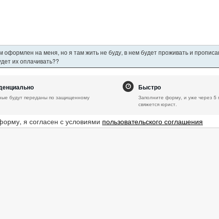
 оформлен на меня, но я там жить не буду, в нем будет проживать и пропис
будет их оплачивать??
денциально
Быстро
ные будут переданы по защищенному
Заполните форму, и уже через 5 
свяжется юрист.
форму, я согласен с условиями
пользовательского соглашения