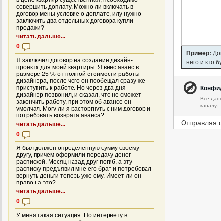
в цене квартир существенная, необходимо
совершить доплату. Можно ли включать в
договор мены условие о доплате, илу нужно
заключить два отдельных договора купли-
продажи?
читать дальше...
0
Пример:
Дом
Я заключил договор на создание дизайн-
него и кто 
проекта для моей квартиры. Я внес аванс в
размере 25 % от полной стоимости работы
дизайнера, после чего он пообещал сразу же
Конфи
приступить к работе. Но через два дня
дизайнер позвонил, и сказал, что не сможет
Все дан
закончить работу, при этом об авансе он
каналу.
умолчал. Могу ли я расторгнуть с ним договор и
потребовать возврата аванса?
Отправляя 
читать дальше...
0
Я был должен определенную сумму своему
другу, причем оформили передачу денег
распиской. Месяц назад друг погиб, а эту
расписку предъявил мне его брат и потребовал
вернуть деньги теперь уже ему. Имеет ли он
право на это?
читать дальше...
0
У меня такая ситуация. По интернету в