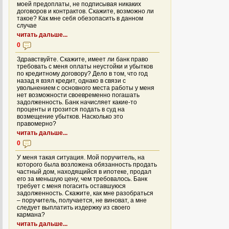
моей предоплаты, не подписывая никаких
договоров и контрактов. Скажите, возможно ли
такое? Как мне себя обезопасить в данном
случае
читать дальше...
0
Здравствуйте. Скажите, имеет ли банк право
требовать с меня оплаты неустойки и убытков
по кредитному договору? Дело в том, что год
назад я взял кредит, однако в связи с
увольнением с основного места работы у меня
нет возможности своевременно погашать
задолженность. Банк начисляет какие-то
проценты и грозится подать в суд на
возмещение убытков. Насколько это
правомерно?
читать дальше...
0
У меня такая ситуация. Мой поручитель, на
которого была возложена обязанность продать
частный дом, находящийся в ипотеке, продал
его за меньшую цену, чем требовалось. Банк
требует с меня погасить оставшуюся
задолженность. Скажите, как мне разобраться
– поручитель, получается, не виноват, а мне
следует выплатить издержку из своего
кармана?
читать дальше...