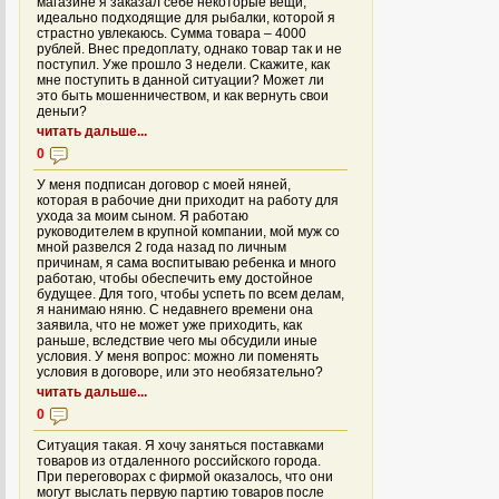
магазине я заказал себе некоторые вещи,
идеально подходящие для рыбалки, которой я
страстно увлекаюсь. Сумма товара – 4000
рублей. Внес предоплату, однако товар так и не
поступил. Уже прошло 3 недели. Скажите, как
мне поступить в данной ситуации? Может ли
это быть мошенничеством, и как вернуть свои
деньги?
читать дальше...
0
У меня подписан договор с моей няней,
которая в рабочие дни приходит на работу для
ухода за моим сыном. Я работаю
руководителем в крупной компании, мой муж со
мной развелся 2 года назад по личным
причинам, я сама воспитываю ребенка и много
работаю, чтобы обеспечить ему достойное
будущее. Для того, чтобы успеть по всем делам,
я нанимаю няню. С недавнего времени она
заявила, что не может уже приходить, как
раньше, вследствие чего мы обсудили иные
условия. У меня вопрос: можно ли поменять
условия в договоре, или это необязательно?
читать дальше...
0
Ситуация такая. Я хочу заняться поставками
товаров из отдаленного российского города.
При переговорах с фирмой оказалось, что они
могут выслать первую партию товаров после