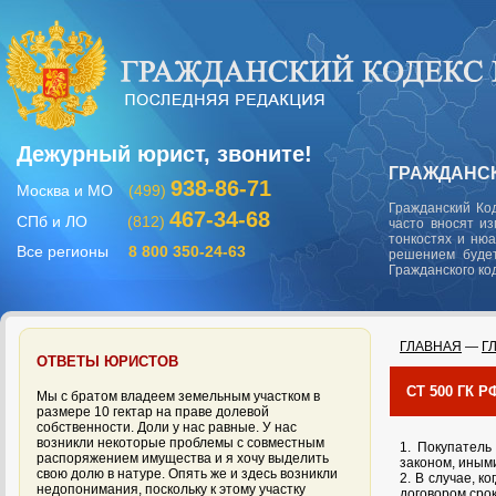
Дежурный юрист, звоните!
ГРАЖДАНСК
938-86-71
Москва и МО
(499)
Гражданский Ко
467-34-68
СПб и ЛО
(812)
часто вносят и
тонкостях и ню
Все регионы
8 800 350-24-63
решением будет
Гражданского ко
ГЛАВНАЯ
—
Г
ОТВЕТЫ ЮРИСТОВ
СТ 500 ГК 
Мы с братом владеем земельным участком в
размере 10 гектар на праве долевой
собственности. Доли у нас равные. У нас
возникли некоторые проблемы с совместным
1. Покупатель
распоряжением имущества и я хочу выделить
законом, иным
свою долю в натуре. Опять же и здесь возникли
2. В случае, 
недопонимания, поскольку к этому участку
договором сро