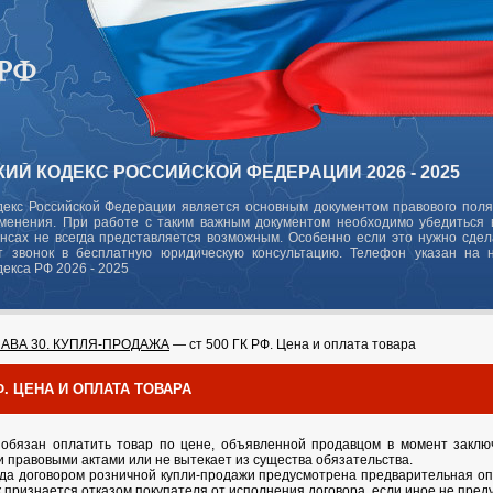
ИЙ КОДЕКС РОССИЙСКОЙ ФЕДЕРАЦИИ 2026 - 2025
декс Российской Федерации является основным документом правового поля
зменения. При работе с таким важным документом необходимо убедиться в
ансах не всегда представляется возможным. Особенно если это нужно сде
 звонок в бесплатную юридическую консультацию. Телефон указан на 
декса РФ 2026 - 2025
ЛАВА 30. КУПЛЯ-ПРОДАЖА
— ст 500 ГК РФ. Цена и оплата товара
РФ. ЦЕНА И ОПЛАТА ТОВАРА
 обязан оплатить товар по цене, объявленной продавцом в момент заклю
и правовыми актами или не вытекает из существа обязательства.
когда договором розничной купли-продажи предусмотрена предварительная оп
к признается отказом покупателя от исполнения договора, если иное не пре