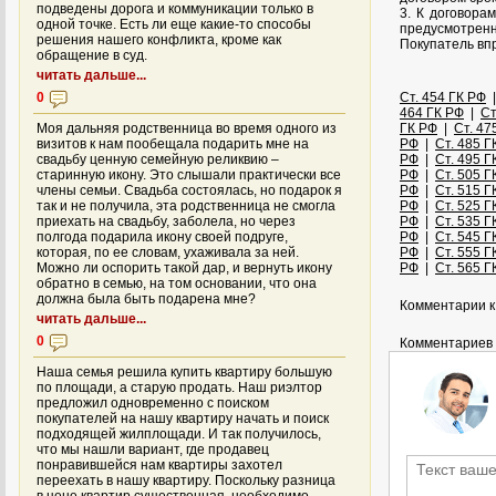
подведены дорога и коммуникации только в
3. К договора
одной точке. Есть ли еще какие-то способы
предусмотренн
решения нашего конфликта, кроме как
Покупатель вп
обращение в суд.
читать дальше...
0
Ст. 454 ГК РФ
464 ГК РФ
|
Ст
Моя дальняя родственница во время одного из
ГК РФ
|
Ст. 47
визитов к нам пообещала подарить мне на
РФ
|
Ст. 485 Г
свадьбу ценную семейную реликвию –
РФ
|
Ст. 495 Г
старинную икону. Это слышали практически все
РФ
|
Ст. 505 Г
члены семьи. Свадьба состоялась, но подарок я
РФ
|
Ст. 515 Г
так и не получила, эта родственница не смогла
РФ
|
Ст. 525 Г
приехать на свадьбу, заболела, но через
РФ
|
Ст. 535 Г
полгода подарила икону своей подруге,
РФ
|
Ст. 545 Г
которая, по ее словам, ухаживала за ней.
РФ
|
Ст. 555 Г
Можно ли оспорить такой дар, и вернуть икону
РФ
|
Ст. 565 Г
обратно в семью, на том основании, что она
должна была быть подарена мне?
Комментарии к 
читать дальше...
0
Комментариев 
Наша семья решила купить квартиру большую
по площади, а старую продать. Наш риэлтор
предложил одновременно с поиском
покупателей на нашу квартиру начать и поиск
подходящей жилплощади. И так получилось,
что мы нашли вариант, где продавец
понравившейся нам квартиры захотел
переехать в нашу квартиру. Поскольку разница