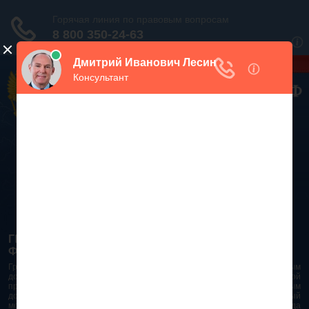
Дежурный юрист, звоните!
938-86-71
Москва и МО
(499)
467-34-68
СПб и ЛО
(812)
Все регионы
8 800 350-24-63
ГРАЖДАНСКИЙ КОДЕКС РОССИЙСКОЙ
ФЕДЕРАЦИИ 2026 - 2025
Гражданский Кодекс Российской Федерации является основным
документом правового поля в Российской Федерации. И именно по этой
причине в него часто вносят изменения. При работе с таким важным
документом необходимо убедиться в его актуальности на данный
момент. Разобраться во всех тонкостях и нюансах не всегда