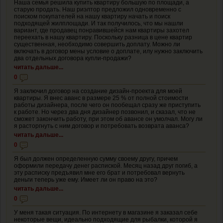
Наша семья решила купить квартиру большую по площади, а
старую продать. Наш риэлтор предложил одновременно с
поиском покупателей на нашу квартиру начать и поиск
подходящей жилплощади. И так получилось, что мы нашли
вариант, где продавец понравившейся нам квартиры захотел
переехать в нашу квартиру. Поскольку разница в цене квартир
существенная, необходимо совершить доплату. Можно ли
включать в договор мены условие о доплате, илу нужно заключить
два отдельных договора купли-продажи?
читать дальше...
0
Я заключил договор на создание дизайн-проекта для моей
квартиры. Я внес аванс в размере 25 % от полной стоимости
работы дизайнера, после чего он пообещал сразу же приступить
к работе. Но через два дня дизайнер позвонил, и сказал, что не
сможет закончить работу, при этом об авансе он умолчал. Могу ли
я расторгнуть с ним договор и потребовать возврата аванса?
читать дальше...
0
Я был должен определенную сумму своему другу, причем
оформили передачу денег распиской. Месяц назад друг погиб, а
эту расписку предъявил мне его брат и потребовал вернуть
деньги теперь уже ему. Имеет ли он право на это?
читать дальше...
0
У меня такая ситуация. По интернету в магазине я заказал себе
некоторые вещи, идеально подходящие для рыбалки, которой я