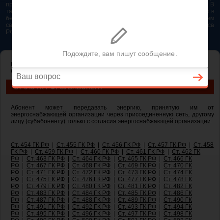
представляется возможным. Особенно если это нужно сделать быстро. В
таком случае самым простым и эффективным решением будет звонок в
бесплатную юридическую консультацию. Телефон указан на нашем
сайте. На сайте опубликована последняя редакция Гражданского кодекса
РФ 2026 - 2025
ГЛАВНАЯ
—
ГЛАВА 30. КУПЛЯ-ПРОДАЖА
— ст 545 ГК РФ.
Субабонент
СТ 545 ГК РФ. СУБАБОНЕНТ
Абонент может передавать энергию, принятую им от
энергоснабжающей организации через присоединенную сеть, другому
лицу (субабоненту) только с согласия энергоснабжающей организации.
Ст. 454 ГК РФ
|
Ст. 455 ГК РФ
|
Ст. 456 ГК РФ
|
Ст. 457 ГК РФ
|
Ст. 458
ГК РФ
|
Ст. 459 ГК РФ
|
Ст. 460 ГК РФ
|
Ст. 461 ГК РФ
|
Ст. 462 ГК
РФ
|
Ст. 463 ГК РФ
|
Ст. 464 ГК РФ
|
Ст. 465 ГК РФ
|
Ст. 466 ГК
РФ
|
Ст. 467 ГК РФ
|
Ст. 468 ГК РФ
|
Ст. 469 ГК РФ
|
Ст. 470 ГК
РФ
|
Ст. 471 ГК РФ
|
Ст. 472 ГК РФ
|
Ст. 473 ГК РФ
|
Ст. 474 ГК
РФ
|
Ст. 475 ГК РФ
|
Ст. 476 ГК РФ
|
Ст. 477 ГК РФ
|
Ст. 478 ГК
РФ
|
Ст. 479 ГК РФ
|
Ст. 480 ГК РФ
|
Ст. 481 ГК РФ
|
Ст. 482 ГК
РФ
|
Ст. 483 ГК РФ
|
Ст. 484 ГК РФ
|
Ст. 485 ГК РФ
|
Ст. 486 ГК
РФ
|
Ст. 487 ГК РФ
|
Ст. 488 ГК РФ
|
Ст. 489 ГК РФ
|
Ст. 490 ГК
РФ
|
Ст. 491 ГК РФ
|
Ст. 492 ГК РФ
|
Ст. 493 ГК РФ
|
Ст. 494 ГК
РФ
|
Ст. 495 ГК РФ
|
Ст. 496 ГК РФ
|
Ст. 497 ГК РФ
|
Ст. 498 ГК