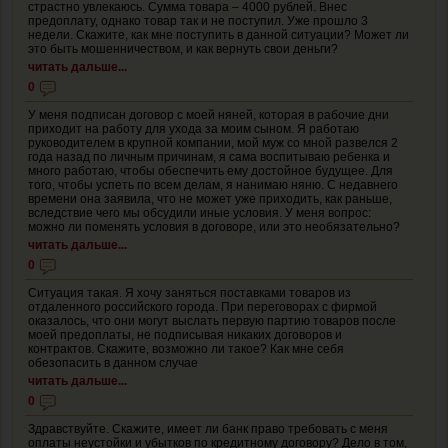
страстно увлекаюсь. Сумма товара – 4000 рублей. Внес
предоплату, однако товар так и не поступил. Уже прошло 3
недели. Скажите, как мне поступить в данной ситуации? Может ли
это быть мошенничеством, и как вернуть свои деньги?
читать дальше...
0
У меня подписан договор с моей няней, которая в рабочие дни
приходит на работу для ухода за моим сыном. Я работаю
руководителем в крупной компании, мой муж со мной развелся 2
года назад по личным причинам, я сама воспитываю ребенка и
много работаю, чтобы обеспечить ему достойное будущее. Для
того, чтобы успеть по всем делам, я нанимаю няню. С недавнего
времени она заявила, что не может уже приходить, как раньше,
вследствие чего мы обсудили иные условия. У меня вопрос:
можно ли поменять условия в договоре, или это необязательно?
читать дальше...
0
Ситуация такая. Я хочу заняться поставками товаров из
отдаленного российского города. При переговорах с фирмой
оказалось, что они могут выслать первую партию товаров после
моей предоплаты, не подписывая никаких договоров и
контрактов. Скажите, возможно ли такое? Как мне себя
обезопасить в данном случае
читать дальше...
0
Здравствуйте. Скажите, имеет ли банк право требовать с меня
оплаты неустойки и убытков по кредитному договору? Дело в том,