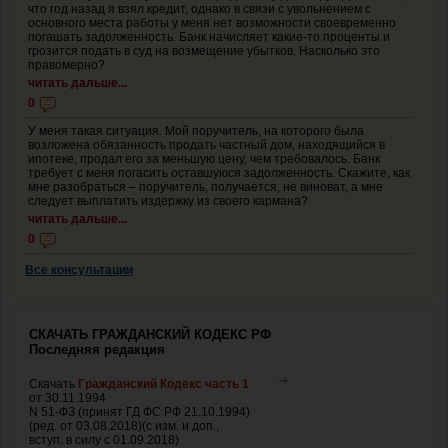
что год назад я взял кредит, однако в связи с увольнением с
основного места работы у меня нет возможности своевременно
погашать задолженность. Банк начисляет какие-то проценты и
грозится подать в суд на возмещение убытков. Насколько это
правомерно?
читать дальше...
0
У меня такая ситуация. Мой поручитель, на которого была
возложена обязанность продать частный дом, находящийся в
ипотеке, продал его за меньшую цену, чем требовалось. Банк
требует с меня погасить оставшуюся задолженность. Скажите, как
мне разобраться – поручитель, получается, не виноват, а мне
следует выплатить издержку из своего кармана?
читать дальше...
0
Все консультации
СКАЧАТЬ ГРАЖДАНСКИЙ КОДЕКС РФ
Последняя редакция
Скачать
Гражданский Кодекс часть 1
от 30.11.1994
N 51-ФЗ (принят ГД ФС РФ 21.10.1994)
(ред. от 03.08.2018)(с изм. и доп.,
вступ. в силу с 01.09.2018)