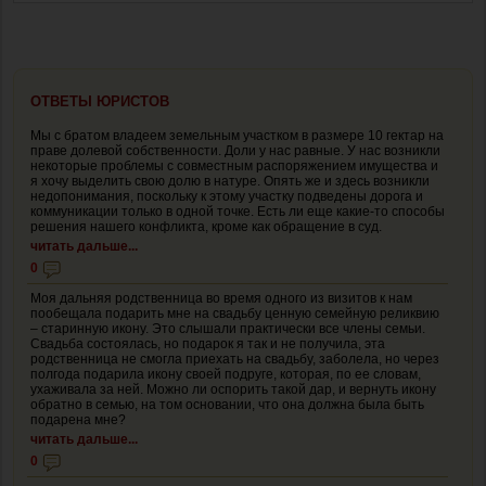
ОТВЕТЫ ЮРИСТОВ
Мы с братом владеем земельным участком в размере 10 гектар на
праве долевой собственности. Доли у нас равные. У нас возникли
некоторые проблемы с совместным распоряжением имущества и
я хочу выделить свою долю в натуре. Опять же и здесь возникли
недопонимания, поскольку к этому участку подведены дорога и
коммуникации только в одной точке. Есть ли еще какие-то способы
решения нашего конфликта, кроме как обращение в суд.
читать дальше...
0
Моя дальняя родственница во время одного из визитов к нам
пообещала подарить мне на свадьбу ценную семейную реликвию
– старинную икону. Это слышали практически все члены семьи.
Свадьба состоялась, но подарок я так и не получила, эта
родственница не смогла приехать на свадьбу, заболела, но через
полгода подарила икону своей подруге, которая, по ее словам,
ухаживала за ней. Можно ли оспорить такой дар, и вернуть икону
обратно в семью, на том основании, что она должна была быть
подарена мне?
читать дальше...
0