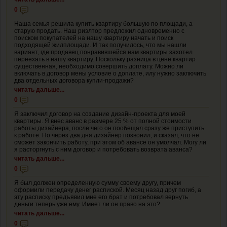
0
Наша семья решила купить квартиру большую по площади, а
старую продать. Наш риэлтор предложил одновременно с
поиском покупателей на нашу квартиру начать и поиск
подходящей жилплощади. И так получилось, что мы нашли
вариант, где продавец понравившейся нам квартиры захотел
переехать в нашу квартиру. Поскольку разница в цене квартир
существенная, необходимо совершить доплату. Можно ли
включать в договор мены условие о доплате, илу нужно заключить
два отдельных договора купли-продажи?
читать дальше...
0
Я заключил договор на создание дизайн-проекта для моей
квартиры. Я внес аванс в размере 25 % от полной стоимости
работы дизайнера, после чего он пообещал сразу же приступить
к работе. Но через два дня дизайнер позвонил, и сказал, что не
сможет закончить работу, при этом об авансе он умолчал. Могу ли
я расторгнуть с ним договор и потребовать возврата аванса?
читать дальше...
0
Я был должен определенную сумму своему другу, причем
оформили передачу денег распиской. Месяц назад друг погиб, а
эту расписку предъявил мне его брат и потребовал вернуть
деньги теперь уже ему. Имеет ли он право на это?
читать дальше...
0