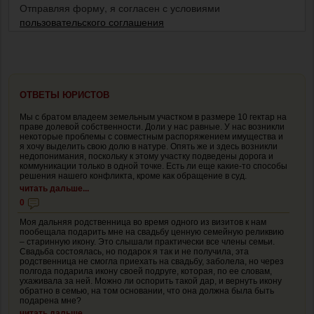
Отправляя форму, я согласен с условиями
пользовательского соглашения
ОТВЕТЫ ЮРИСТОВ
Мы с братом владеем земельным участком в размере 10 гектар на
праве долевой собственности. Доли у нас равные. У нас возникли
некоторые проблемы с совместным распоряжением имущества и
я хочу выделить свою долю в натуре. Опять же и здесь возникли
недопонимания, поскольку к этому участку подведены дорога и
коммуникации только в одной точке. Есть ли еще какие-то способы
решения нашего конфликта, кроме как обращение в суд.
читать дальше...
0
Моя дальняя родственница во время одного из визитов к нам
пообещала подарить мне на свадьбу ценную семейную реликвию
– старинную икону. Это слышали практически все члены семьи.
Свадьба состоялась, но подарок я так и не получила, эта
родственница не смогла приехать на свадьбу, заболела, но через
полгода подарила икону своей подруге, которая, по ее словам,
ухаживала за ней. Можно ли оспорить такой дар, и вернуть икону
обратно в семью, на том основании, что она должна была быть
подарена мне?
читать дальше...