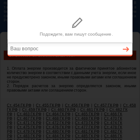
представляется возможным. Особенно если это нужно сделать быстро. В
таком случае самым простым и эффективным решением будет звонок в
бесплатную юридическую консультацию. Телефон указан на нашем
сайте. На сайте опубликована последняя редакция Гражданского кодекса
РФ 2026 - 2025
ГЛАВНАЯ
—
ГЛАВА 30. КУПЛЯ-ПРОДАЖА
— ст 544 ГК РФ. Оплата
энергии
СТ 544 ГК РФ. ОПЛАТА ЭНЕРГИИ
1. Оплата энергии производится за фактически принятое абонентом
количество энергии в соответствии с данными учета энергии, если иное
не предусмотрено законом, иными правовыми актами или соглашением
сторон.
2. Порядок расчетов за энергию определяется законом, иными
правовыми актами или соглашением сторон.
Ст. 454 ГК РФ
|
Ст. 455 ГК РФ
|
Ст. 456 ГК РФ
|
Ст. 457 ГК РФ
|
Ст. 458
ГК РФ
|
Ст. 459 ГК РФ
|
Ст. 460 ГК РФ
|
Ст. 461 ГК РФ
|
Ст. 462 ГК
РФ
|
Ст. 463 ГК РФ
|
Ст. 464 ГК РФ
|
Ст. 465 ГК РФ
|
Ст. 466 ГК
РФ
|
Ст. 467 ГК РФ
|
Ст. 468 ГК РФ
|
Ст. 469 ГК РФ
|
Ст. 470 ГК
РФ
|
Ст. 471 ГК РФ
|
Ст. 472 ГК РФ
|
Ст. 473 ГК РФ
|
Ст. 474 ГК
РФ
|
Ст. 475 ГК РФ
|
Ст. 476 ГК РФ
|
Ст. 477 ГК РФ
|
Ст. 478 ГК
РФ
|
Ст. 479 ГК РФ
|
Ст. 480 ГК РФ
|
Ст. 481 ГК РФ
|
Ст. 482 ГК
РФ
|
Ст. 483 ГК РФ
|
Ст. 484 ГК РФ
|
Ст. 485 ГК РФ
|
Ст. 486 ГК