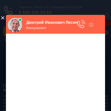
Дежурный юрист, звоните!
938-86-71
Москва и МО
(499)
467-34-68
СПб и ЛО
(812)
Все регионы
8 800 350-24-63
ГРАЖДАНСКИЙ КОДЕКС РОССИЙСКОЙ
ФЕДЕРАЦИИ 2026 - 2025
Гражданский Кодекс Российской Федерации является основным
документом правового поля в Российской Федерации. И именно по этой
причине в него часто вносят изменения. При работе с таким важным
документом необходимо убедиться в его актуальности на данный
момент. Разобраться во всех тонкостях и нюансах не всегда