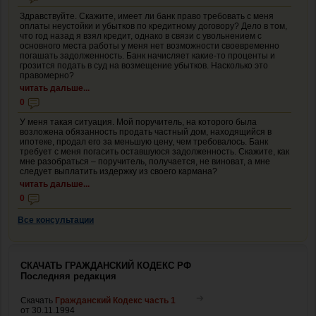
Здравствуйте. Скажите, имеет ли банк право требовать с меня
оплаты неустойки и убытков по кредитному договору? Дело в том,
что год назад я взял кредит, однако в связи с увольнением с
основного места работы у меня нет возможности своевременно
погашать задолженность. Банк начисляет какие-то проценты и
грозится подать в суд на возмещение убытков. Насколько это
правомерно?
читать дальше...
0
У меня такая ситуация. Мой поручитель, на которого была
возложена обязанность продать частный дом, находящийся в
ипотеке, продал его за меньшую цену, чем требовалось. Банк
требует с меня погасить оставшуюся задолженность. Скажите, как
мне разобраться – поручитель, получается, не виноват, а мне
следует выплатить издержку из своего кармана?
читать дальше...
0
Все консультации
СКАЧАТЬ ГРАЖДАНСКИЙ КОДЕКС РФ
Последняя редакция
Скачать
Гражданский Кодекс часть 1
от 30.11.1994