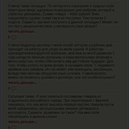
У меня такая ситуация. По интернету в магазине я заказал себе
некоторые вещи, идеально подходящие для рыбалки, которой я
страстно увлекаюсь. Сумма товара – 4000 рублей. Внес
предоплату, однако товар так и не поступил. Уже прошло 3
недели. Скажите, как мне поступить в данной ситуации? Может ли
это быть мошенничеством, и как вернуть свои деньги?
читать дальше...
0
У меня подписан договор с моей няней, которая в рабочие дни
приходит на работу для ухода за моим сыном. Я работаю
руководителем в крупной компании, мой муж со мной развелся 2
года назад по личным причинам, я сама воспитываю ребенка и
много работаю, чтобы обеспечить ему достойное будущее. Для
того, чтобы успеть по всем делам, я нанимаю няню. С недавнего
времени она заявила, что не может уже приходить, как раньше,
вследствие чего мы обсудили иные условия. У меня вопрос:
можно ли поменять условия в договоре, или это необязательно?
читать дальше...
0
Ситуация такая. Я хочу заняться поставками товаров из
отдаленного российского города. При переговорах с фирмой
оказалось, что они могут выслать первую партию товаров после
моей предоплаты, не подписывая никаких договоров и
контрактов. Скажите, возможно ли такое? Как мне себя
обезопасить в данном случае
читать дальше...
0