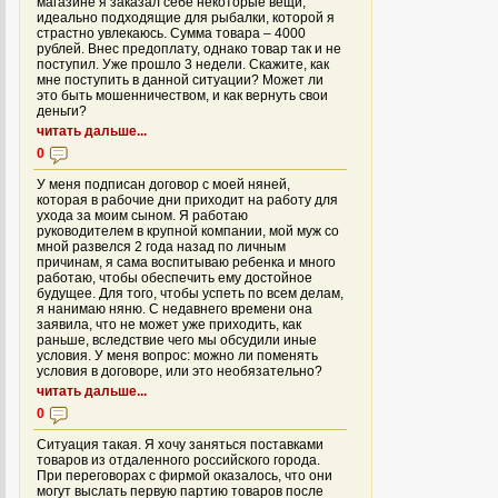
магазине я заказал себе некоторые вещи,
идеально подходящие для рыбалки, которой я
страстно увлекаюсь. Сумма товара – 4000
рублей. Внес предоплату, однако товар так и не
поступил. Уже прошло 3 недели. Скажите, как
мне поступить в данной ситуации? Может ли
это быть мошенничеством, и как вернуть свои
деньги?
читать дальше...
0
У меня подписан договор с моей няней,
которая в рабочие дни приходит на работу для
ухода за моим сыном. Я работаю
руководителем в крупной компании, мой муж со
мной развелся 2 года назад по личным
причинам, я сама воспитываю ребенка и много
работаю, чтобы обеспечить ему достойное
будущее. Для того, чтобы успеть по всем делам,
я нанимаю няню. С недавнего времени она
заявила, что не может уже приходить, как
раньше, вследствие чего мы обсудили иные
условия. У меня вопрос: можно ли поменять
условия в договоре, или это необязательно?
читать дальше...
0
Ситуация такая. Я хочу заняться поставками
товаров из отдаленного российского города.
При переговорах с фирмой оказалось, что они
могут выслать первую партию товаров после