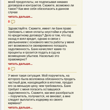
моей предоплаты, не подписывая никаких
договоров и контрактов. Скажите, возможно ли
такое? Как мне себя обезопасить в данном
случае
читать дальше...
0
Здравствуйте. Скажите, имеет ли банк право
требовать с меня оплаты неустойки и убытков
по кредитному договору? Дело в том, что год
назад я взял кредит, однако в связи с
увольнением с основного места работы у меня
нет возможности своевременно погашать
задолженность. Банк начисляет какие-то
проценты и грозится подать в суд на
возмещение убытков. Насколько это
правомерно?
читать дальше...
0
У меня такая ситуация. Мой поручитель, на
которого была возложена обязанность продать
частный дом, находящийся в ипотеке, продал
его за меньшую цену, чем требовалось. Банк
требует с меня погасить оставшуюся
задолженность. Скажите, как мне разобраться
– поручитель, получается, не виноват, а мне
следует выплатить издержку из своего
кармана?
читать дальше...