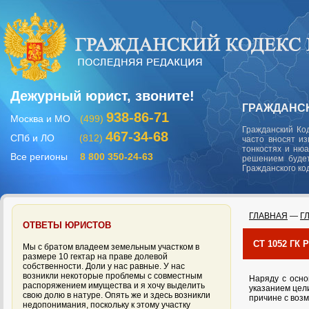
Дежурный юрист, звоните!
ГРАЖДАНСК
938-86-71
Москва и МО
(499)
Гражданский Ко
467-34-68
СПб и ЛО
(812)
часто вносят и
тонкостях и ню
Все регионы
8 800 350-24-63
решением будет
Гражданского ко
ГЛАВНАЯ
—
Г
ОТВЕТЫ ЮРИСТОВ
СТ 1052 Г
Мы с братом владеем земельным участком в
размере 10 гектар на праве долевой
собственности. Доли у нас равные. У нас
возникли некоторые проблемы с совместным
Наряду с осно
распоряжением имущества и я хочу выделить
указанием цел
свою долю в натуре. Опять же и здесь возникли
причине с воз
недопонимания, поскольку к этому участку