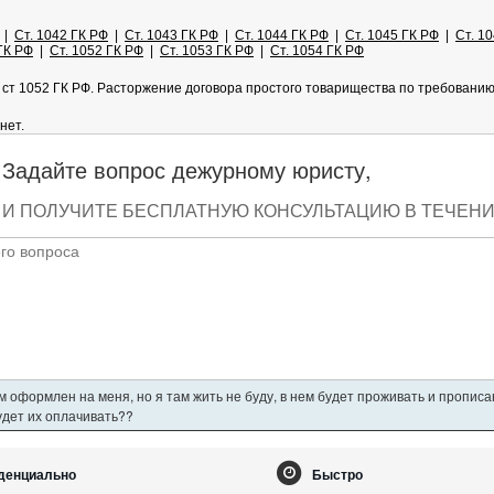
|
Ст. 1042 ГК РФ
|
Ст. 1043 ГК РФ
|
Ст. 1044 ГК РФ
|
Ст. 1045 ГК РФ
|
Ст. 1
ГК РФ
|
Ст. 1052 ГК РФ
|
Ст. 1053 ГК РФ
|
Ст. 1054 ГК РФ
 ст 1052 ГК РФ. Расторжение договора простого товарищества по требованию
нет.
Задайте вопрос дежурному юристу,
И ПОЛУЧИТЕ БЕСПЛАТНУЮ КОНСУЛЬТАЦИЮ В ТЕЧЕНИЕ
 оформлен на меня, но я там жить не буду, в нем будет проживать и пропис
будет их оплачивать??
денциально
Быстро