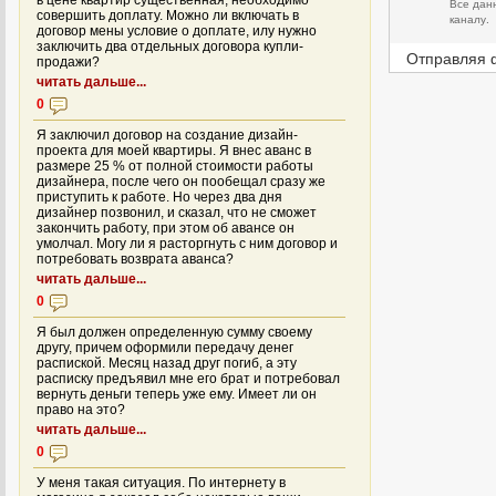
в цене квартир существенная, необходимо
Все дан
совершить доплату. Можно ли включать в
каналу.
договор мены условие о доплате, илу нужно
заключить два отдельных договора купли-
Отправляя 
продажи?
читать дальше...
0
Я заключил договор на создание дизайн-
проекта для моей квартиры. Я внес аванс в
размере 25 % от полной стоимости работы
дизайнера, после чего он пообещал сразу же
приступить к работе. Но через два дня
дизайнер позвонил, и сказал, что не сможет
закончить работу, при этом об авансе он
умолчал. Могу ли я расторгнуть с ним договор и
потребовать возврата аванса?
читать дальше...
0
Я был должен определенную сумму своему
другу, причем оформили передачу денег
распиской. Месяц назад друг погиб, а эту
расписку предъявил мне его брат и потребовал
вернуть деньги теперь уже ему. Имеет ли он
право на это?
читать дальше...
0
У меня такая ситуация. По интернету в