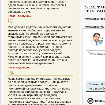
подведены дорога и коммуникации только в
одной точке. Есть ли еще какие-то способы
Ст. 1041 ГК РФ
решения нашего конфликта, кроме как
РФ
|
Ст. 1051 
обращение в суд.
читать дальше...
Комментарии к
0
Комментариев 
Моя дальняя родственница во время одного из
визитов к нам пообещала подарить мне на
свадьбу ценную семейную реликвию –
старинную икону. Это слышали практически все
члены семьи. Свадьба состоялась, но подарок я
так и не получила, эта родственница не смогла
приехать на свадьбу, заболела, но через
полгода подарила икону своей подруге,
которая, по ее словам, ухаживала за ней.
Можно ли оспорить такой дар, и вернуть икону
обратно в семью, на том основании, что она
должна была быть подарена мне?
читать дальше...
0
Наша семья решила купить квартиру большую
по площади, а старую продать. Наш риэлтор
Пример:
Дом
предложил одновременно с поиском
него и кто 
покупателей на нашу квартиру начать и поиск
подходящей жилплощади. И так получилось,
что мы нашли вариант, где продавец
понравившейся нам квартиры захотел
Конфи
переехать в нашу квартиру. Поскольку разница