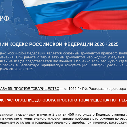
ИЙ КОДЕКС РОССИЙСКОЙ ФЕДЕРАЦИИ 2026 - 2025
декс Российской Федерации является основным документом правового поля
зменения. При работе с таким важным документом необходимо убедиться в
ансах не всегда представляется возможным. Особенно если это нужно сде
 звонок в бесплатную юридическую консультацию. Телефон указан на 
декса РФ 2026 - 2025
ЛАВА 55. ПРОСТОЕ ТОВАРИЩЕСТВО
— ст 1052 ГК РФ. Расторжение договора
К РФ. РАСТОРЖЕНИЕ ДОГОВОРА ПРОСТОГО ТОВАРИЩЕСТВА ПО ТР
ваниями, указанными в пункте 2 статьи 450 настоящего Кодекса, сторона 
и в качестве отменительного условия, вправе требовать расторжения догов
мещением остальным товарищам реального ущерба, причиненного расторжен