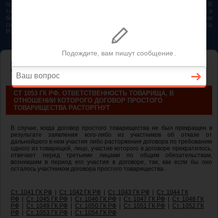
представляется возможным. Особенно если это нужно сделать быстро. В
таком случае самым простым и эффективным решением будет звонок в
бесплатную юридическую консультацию. Телефон указан на нашем
сайте. На сайте опубликована последняя редакция Гражданского кодекса
РФ 2026 - 2025
ГЛАВНАЯ
—
ГЛАВА 55. ПРОСТОЕ ТОВАРИЩЕСТВО
— ст 1053 ГК РФ.
Ответственность товарища, в отношении которого договор простого
товарищества расторгнут
СТ 1053 ГК РФ. ОТВЕТСТВЕННОСТЬ ТОВАРИЩА, В
ОТНОШЕНИИ КОТОРОГО ДОГОВОР ПРОСТОГО
ТОВАРИЩЕСТВА РАСТОРГНУТ
В случае, когда договор простого товарищества не был прекращен в
результате заявления кого-либо из участников об отказе от
дальнейшего в нем участия либо расторжения договора по требованию
одного из товарищей, лицо, участие которого в договоре прекратилось,
отвечает перед третьими лицами по общим обязательствам,
возникшим в период его участия в договоре, так, как если бы оно
осталось участником договора простого товарищества.
Ст. 1041 ГК РФ
|
Ст. 1042 ГК РФ
|
Ст. 1043 ГК РФ
|
Ст. 1044 ГК
РФ
|
Ст. 1045 ГК РФ
|
Ст. 1046 ГК РФ
|
Ст. 1047 ГК РФ
|
Ст. 1048 ГК
РФ
|
Ст. 1049 ГК РФ
|
Ст. 1050 ГК РФ
|
Ст. 1051 ГК РФ
|
Ст. 1052 ГК
РФ
|
Ст. 1053 ГК РФ
|
Ст. 1054 ГК РФ