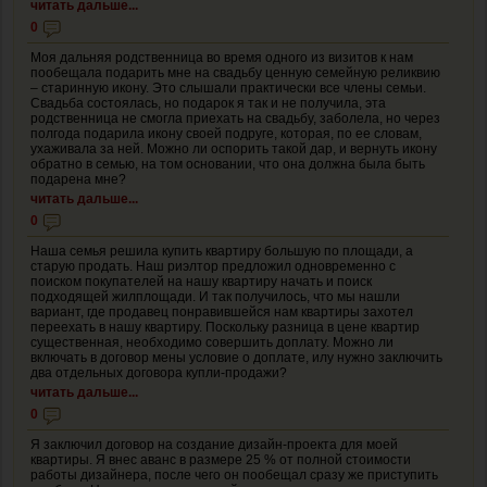
читать дальше...
0
Моя дальняя родственница во время одного из визитов к нам
пообещала подарить мне на свадьбу ценную семейную реликвию
– старинную икону. Это слышали практически все члены семьи.
Свадьба состоялась, но подарок я так и не получила, эта
родственница не смогла приехать на свадьбу, заболела, но через
полгода подарила икону своей подруге, которая, по ее словам,
ухаживала за ней. Можно ли оспорить такой дар, и вернуть икону
обратно в семью, на том основании, что она должна была быть
подарена мне?
читать дальше...
0
Наша семья решила купить квартиру большую по площади, а
старую продать. Наш риэлтор предложил одновременно с
поиском покупателей на нашу квартиру начать и поиск
подходящей жилплощади. И так получилось, что мы нашли
вариант, где продавец понравившейся нам квартиры захотел
переехать в нашу квартиру. Поскольку разница в цене квартир
существенная, необходимо совершить доплату. Можно ли
включать в договор мены условие о доплате, илу нужно заключить
два отдельных договора купли-продажи?
читать дальше...
0
Я заключил договор на создание дизайн-проекта для моей
квартиры. Я внес аванс в размере 25 % от полной стоимости
работы дизайнера, после чего он пообещал сразу же приступить