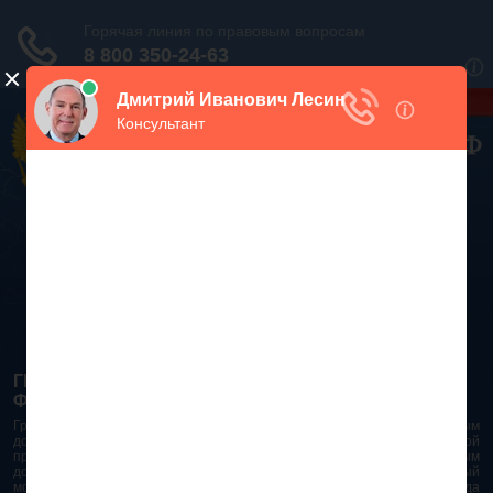
Дежурный юрист, звоните!
938-86-71
Москва и МО
(499)
467-34-68
СПб и ЛО
(812)
Все регионы
8 800 350-24-63
ГРАЖДАНСКИЙ КОДЕКС РОССИЙСКОЙ
ФЕДЕРАЦИИ 2026 - 2025
Гражданский Кодекс Российской Федерации является основным
документом правового поля в Российской Федерации. И именно по этой
причине в него часто вносят изменения. При работе с таким важным
документом необходимо убедиться в его актуальности на данный
момент. Разобраться во всех тонкостях и нюансах не всегда