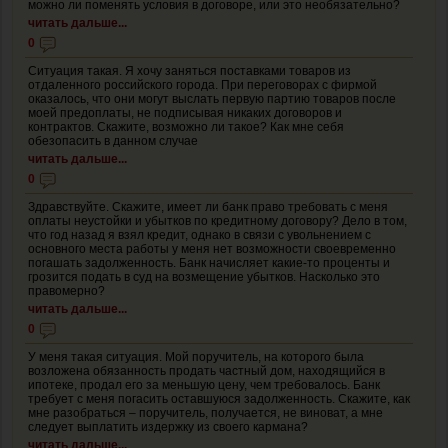
можно ли поменять условия в договоре, или это необязательно?
читать дальше...
0
Ситуация такая. Я хочу заняться поставками товаров из
отдаленного российского города. При переговорах с фирмой
оказалось, что они могут выслать первую партию товаров после
моей предоплаты, не подписывая никаких договоров и
контрактов. Скажите, возможно ли такое? Как мне себя
обезопасить в данном случае
читать дальше...
0
Здравствуйте. Скажите, имеет ли банк право требовать с меня
оплаты неустойки и убытков по кредитному договору? Дело в том,
что год назад я взял кредит, однако в связи с увольнением с
основного места работы у меня нет возможности своевременно
погашать задолженность. Банк начисляет какие-то проценты и
грозится подать в суд на возмещение убытков. Насколько это
правомерно?
читать дальше...
0
У меня такая ситуация. Мой поручитель, на которого была
возложена обязанность продать частный дом, находящийся в
ипотеке, продал его за меньшую цену, чем требовалось. Банк
требует с меня погасить оставшуюся задолженность. Скажите, как
мне разобраться – поручитель, получается, не виноват, а мне
следует выплатить издержку из своего кармана?
читать дальше...