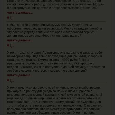
к работе. Но через два дня дизайнер позвонил, и сказал, что не
сможет закончить работу, при этом об авансе он умолчал. Могу ли
я расторгнуть с ним договор и потребовать возврата аванса?
читать дальше...
0
Я был должен определенную сумму своему другу, причем
оформили передачу денег распиской. Месяц назад друг погиб, а
эту расписку предъявил мне его брат и потребовал вернуть
деньги теперь уже ему. Имеет ли он право на это?
читать дальше...
0
У меня такая ситуация. По интернету в магазине я заказал себе
некоторые вещи, идеально подходящие для рыбалки, которой я
страстно увлекаюсь. Сумма товара – 4000 рублей. Внес
предоплату, однако товар так и не поступил. Уже прошло 3
недели. Скажите, как мне поступить в данной ситуации? Может ли
это быть мошенничеством, и как вернуть свои деньги?
читать дальше...
0
У меня подписан договор с моей няней, которая в рабочие дни
приходит на работу для ухода за моим сыном. Я работаю
руководителем в крупной компании, мой муж со мной развелся 2
года назад по личным причинам, я сама воспитываю ребенка и
много работаю, чтобы обеспечить ему достойное будущее. Для
того, чтобы успеть по всем делам, я нанимаю няню. С недавнего
времени она заявила, что не может уже приходить, как раньше,
вследствие чего мы обсудили иные условия. У меня вопрос: