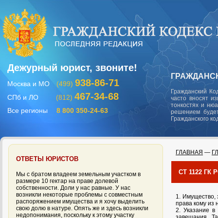
Дежурный юрист, звоните!
ГРАЖДАНСК
938-86-71
Москва и МО
(499)
Гражданский Ко
467-34-68
СПб и ЛО
(812)
часто вносят и
тонкостях и ню
Все регионы
8 800 350-24-63
решением будет
Гражданского ко
ГЛАВНАЯ
—
Г
ОТВЕТЫ ЮРИСТОВ
СТ 1122 Г
Мы с братом владеем земельным участком в
размере 10 гектар на праве долевой
собственности. Доли у нас равные. У нас
возникли некоторые проблемы с совместным
1. Имущество, 
распоряжением имущества и я хочу выделить
права кому из
свою долю в натуре. Опять же и здесь возникли
2. Указание в
недопонимания, поскольку к этому участку
завещания. Т