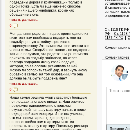
подведены дорога и коммуникации только в
устанавливает
одной точке. Есть ли еще какие-то способы
В свидетельст
решения нашего конфликта, кроме как
согласии насл
обращение в суд.
определяются 
читать дальше...
0
Ст. 1118 ГК РФ
Моя дальняя родственница во время одного из
РФ
|
Ст. 1128 
визитов к нам пообещала подарить мне на
1137 ГК РФ
|
С
свадьбу ценную семейную реликвию –
старинную икону. Это слышали практически все
Комментарии к 
члены семьи. Свадьба состоялась, но подарок я
так и не получила, эта родственница не смогла
Комментариев 
приехать на свадьбу, заболела, но через
полгода подарила икону своей подруге,
которая, по ее словам, ухаживала за ней.
Можно ли оспорить такой дар, и вернуть икону
обратно в семью, на том основании, что она
должна была быть подарена мне?
читать дальше...
0
Наша семья решила купить квартиру большую
по площади, а старую продать. Наш риэлтор
предложил одновременно с поиском
покупателей на нашу квартиру начать и поиск
подходящей жилплощади. И так получилось,
что мы нашли вариант, где продавец
понравившейся нам квартиры захотел
переехать в нашу квартиру. Поскольку разница
Пример:
Дом