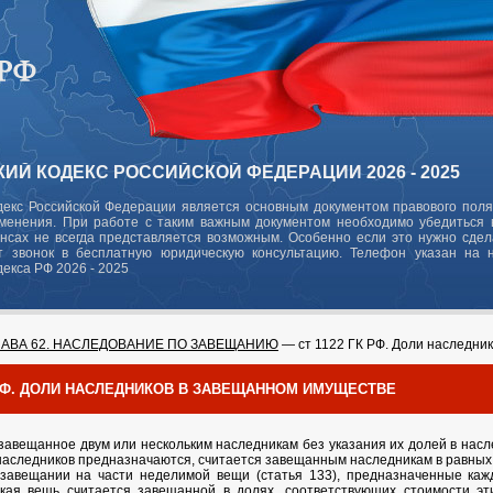
ИЙ КОДЕКС РОССИЙСКОЙ ФЕДЕРАЦИИ 2026 - 2025
декс Российской Федерации является основным документом правового поля
зменения. При работе с таким важным документом необходимо убедиться в
ансах не всегда представляется возможным. Особенно если это нужно сде
 звонок в бесплатную юридическую консультацию. Телефон указан на 
декса РФ 2026 - 2025
ЛАВА 62. НАСЛЕДОВАНИЕ ПО ЗАВЕЩАНИЮ
— ст 1122 ГК РФ. Доли наследни
К РФ. ДОЛИ НАСЛЕДНИКОВ В ЗАВЕЩАННОМ ИМУЩЕСТВЕ
завещанное двум или нескольким наследникам без указания их долей в насле
 наследников предназначаются, считается завещанным наследникам в равных
 завещании на части неделимой вещи (статья 133), предназначенные каж
акая вещь считается завещанной в долях, соответствующих стоимости э