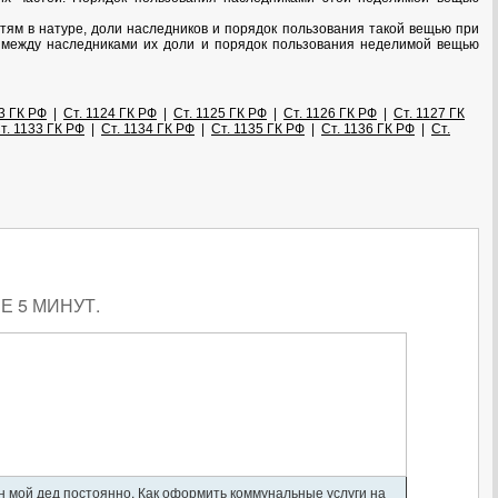
тям в натуре, доли наследников и порядок пользования такой вещью при
ра между наследниками их доли и порядок пользования неделимой вещью
3 ГК РФ
|
Ст. 1124 ГК РФ
|
Ст. 1125 ГК РФ
|
Ст. 1126 ГК РФ
|
Ст. 1127 ГК
т. 1133 ГК РФ
|
Ст. 1134 ГК РФ
|
Ст. 1135 ГК РФ
|
Ст. 1136 ГК РФ
|
Ст.
 5 МИНУТ.
ан мой дед постоянно. Как оформить коммунальные услуги на