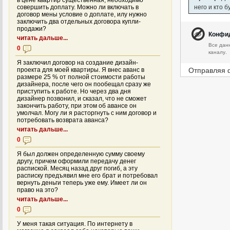
в цене квартир существенная, необходимо
него и кто 
совершить доплату. Можно ли включать в
договор мены условие о доплате, илу нужно
заключить два отдельных договора купли-
продажи?
Конфи
читать дальше...
Все дан
0
каналу.
Я заключил договор на создание дизайн-
Отправляя 
проекта для моей квартиры. Я внес аванс в
размере 25 % от полной стоимости работы
дизайнера, после чего он пообещал сразу же
приступить к работе. Но через два дня
дизайнер позвонил, и сказал, что не сможет
закончить работу, при этом об авансе он
умолчал. Могу ли я расторгнуть с ним договор и
потребовать возврата аванса?
читать дальше...
0
Я был должен определенную сумму своему
другу, причем оформили передачу денег
распиской. Месяц назад друг погиб, а эту
расписку предъявил мне его брат и потребовал
вернуть деньги теперь уже ему. Имеет ли он
право на это?
читать дальше...
0
У меня такая ситуация. По интернету в