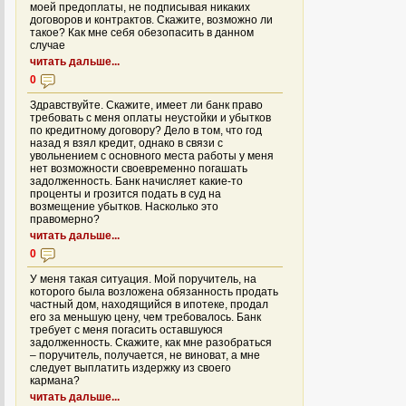
моей предоплаты, не подписывая никаких
договоров и контрактов. Скажите, возможно ли
такое? Как мне себя обезопасить в данном
случае
читать дальше...
0
Здравствуйте. Скажите, имеет ли банк право
требовать с меня оплаты неустойки и убытков
по кредитному договору? Дело в том, что год
назад я взял кредит, однако в связи с
увольнением с основного места работы у меня
нет возможности своевременно погашать
задолженность. Банк начисляет какие-то
проценты и грозится подать в суд на
возмещение убытков. Насколько это
правомерно?
читать дальше...
0
У меня такая ситуация. Мой поручитель, на
которого была возложена обязанность продать
частный дом, находящийся в ипотеке, продал
его за меньшую цену, чем требовалось. Банк
требует с меня погасить оставшуюся
задолженность. Скажите, как мне разобраться
– поручитель, получается, не виноват, а мне
следует выплатить издержку из своего
кармана?
читать дальше...