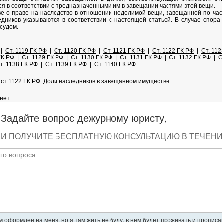
ся в соответствии с предназначенными им в завещании частями этой вещи.
ве о праве на наследство в отношении неделимой вещи, завещанной по час
едников указываются в соответствии с настоящей статьей. В случае спо
судом.
|
Ст. 1119 ГК РФ
|
Ст. 1120 ГК РФ
|
Ст. 1121 ГК РФ
|
Ст. 1122 ГК РФ
|
Ст. 112
ГК РФ
|
Ст. 1129 ГК РФ
|
Ст. 1130 ГК РФ
|
Ст. 1131 ГК РФ
|
Ст. 1132 ГК РФ
|
С
т. 1138 ГК РФ
|
Ст. 1139 ГК РФ
|
Ст. 1140 ГК РФ
ст 1122 ГК РФ. Доли наследников в завещанном имуществе :
нет.
Задайте вопрос дежурному юристу,
И ПОЛУЧИТЕ БЕСПЛАТНУЮ КОНСУЛЬТАЦИЮ В ТЕЧЕНИЕ
 оформлен на меня, но я там жить не буду, в нем будет проживать и пропис