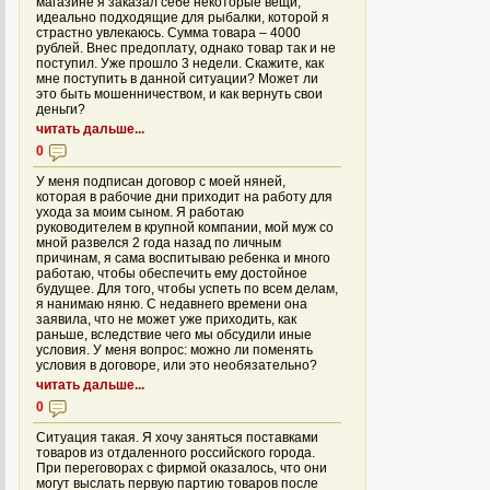
магазине я заказал себе некоторые вещи,
идеально подходящие для рыбалки, которой я
страстно увлекаюсь. Сумма товара – 4000
рублей. Внес предоплату, однако товар так и не
поступил. Уже прошло 3 недели. Скажите, как
мне поступить в данной ситуации? Может ли
это быть мошенничеством, и как вернуть свои
деньги?
читать дальше...
0
У меня подписан договор с моей няней,
которая в рабочие дни приходит на работу для
ухода за моим сыном. Я работаю
руководителем в крупной компании, мой муж со
мной развелся 2 года назад по личным
причинам, я сама воспитываю ребенка и много
работаю, чтобы обеспечить ему достойное
будущее. Для того, чтобы успеть по всем делам,
я нанимаю няню. С недавнего времени она
заявила, что не может уже приходить, как
раньше, вследствие чего мы обсудили иные
условия. У меня вопрос: можно ли поменять
условия в договоре, или это необязательно?
читать дальше...
0
Ситуация такая. Я хочу заняться поставками
товаров из отдаленного российского города.
При переговорах с фирмой оказалось, что они
могут выслать первую партию товаров после