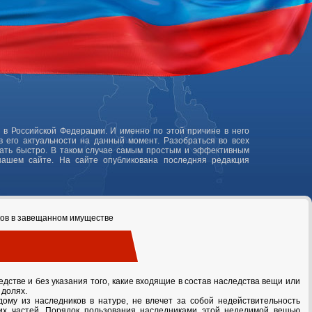
 в Российской Федерации. И именно по этой причине в него
 его актуальности на данный момент. Разобраться во всех
лать быстро. В таком случае самым простым и эффективным
нашем сайте. На сайте опубликована последняя редакция
ков в завещанном имуществе
дстве и без указания того, какие входящие в состав наследства вещи или
 долях.
дому из наследников в натуре, не влечет за собой недействительность
тих частей. Порядок пользования наследниками этой неделимой вещью