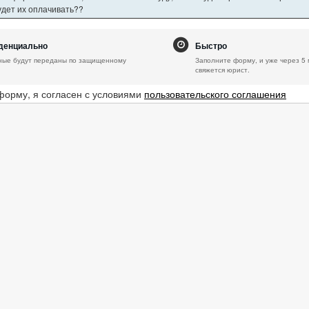
будет их оплачивать??
денциально
Быстро
ные будут переданы по защищенному
Заполните форму, и уже через 5 
свяжется юрист.
форму, я согласен с условиями
пользовательского соглашения