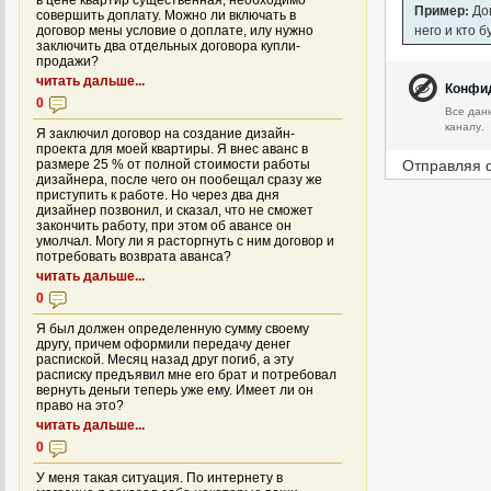
в цене квартир существенная, необходимо
Пример:
Дом
совершить доплату. Можно ли включать в
него и кто 
договор мены условие о доплате, илу нужно
заключить два отдельных договора купли-
продажи?
читать дальше...
Конфи
0
Все дан
каналу.
Я заключил договор на создание дизайн-
проекта для моей квартиры. Я внес аванс в
Отправляя 
размере 25 % от полной стоимости работы
дизайнера, после чего он пообещал сразу же
приступить к работе. Но через два дня
дизайнер позвонил, и сказал, что не сможет
закончить работу, при этом об авансе он
умолчал. Могу ли я расторгнуть с ним договор и
потребовать возврата аванса?
читать дальше...
0
Я был должен определенную сумму своему
другу, причем оформили передачу денег
распиской. Месяц назад друг погиб, а эту
расписку предъявил мне его брат и потребовал
вернуть деньги теперь уже ему. Имеет ли он
право на это?
читать дальше...
0
У меня такая ситуация. По интернету в