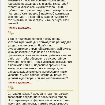
магазине я заказал себе некоторые вещи,
идеально подходящие для рыбалки, которой я
страстно увлекаюсь. Сумма товара – 4000
рублей. Внес предоплату, однако товар так и не
поступил. Уже прошло 3 недели. Скажите, как
мне поступить в данной ситуации? Может ли
это быть мошенничеством, и как вернуть свои
деньги?
читать дальше...
0
У меня подписан договор с моей няней,
которая в рабочие дни приходит на работу для
ухода за моим сыном. Я работаю
руководителем в крупной компании, мой муж со
мной развелся 2 года назад по личным
причинам, я сама воспитываю ребенка и много
работаю, чтобы обеспечить ему достойное
будущее. Для того, чтобы успеть по всем делам,
я нанимаю няню. С недавнего времени она
заявила, что не может уже приходить, как
раньше, вследствие чего мы обсудили иные
условия. У меня вопрос: можно ли поменять
условия в договоре, или это необязательно?
читать дальше...
0
Ситуация такая. Я хочу заняться поставками
товаров из отдаленного российского города.
При переговорах с фирмой оказалось, что они
могут выслать первую партию товаров после