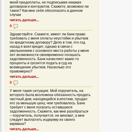
моей предоплаты, не подписывая никаких
договоров и контрактов. Скажите, возможно ли
такое? Как мне себя обезопасить в данном
случае
читать дальше...
0
Здравствуйте. Скажите, имеет ли банк право
требовать с меня оплаты неустойки и убытков
по кредитному договору? Дело в том, что год
назад я взял кредит, однако в связи с
увольнением с основного места работы у меня
нет возможности своевременно погашать
задолженность. Банк начисляет какие-то
проценты и грозится подать в суд на
возмещение убытков. Насколько это
правомерно?
читать дальше...
0
У меня такая ситуация. Мой поручитель, на
которого была возложена обязанность продать
частный дом, находящийся в ипотеке, продал
его за меньшую цену, чем требовалось. Банк
требует с меня погасить оставшуюся
задолженность. Скажите, как мне разобраться
– поручитель, получается, не виноват, а мне
следует выплатить издержку из своего
кармана?
читать дальше...