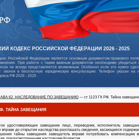
ИЙ КОДЕКС РОССИЙСКОЙ ФЕДЕРАЦИИ 2026 - 2025
декс Российской Федерации является основным документом правового поля
зменения. При работе с таким важным документом необходимо убедиться в
ансах не всегда представляется возможным. Особенно если это нужно сде
 звонок в бесплатную юридическую консультацию. Телефон указан на 
декса РФ 2026 - 2025
ЛАВА 62. НАСЛЕДОВАНИЕ ПО ЗАВЕЩАНИЮ
— ст 1123 ГК РФ. Тайна завещан
 РФ. ТАЙНА ЗАВЕЩАНИЯ
угое удостоверяющее завещание лицо, переводчик, исполнитель завещан
е вправе до открытия наследства разглашать сведения, касающиеся содержа
ушения тайны завещания завещатель вправе потребовать компенсацию мо
рав, предусмотренными настоящим Кодексом.