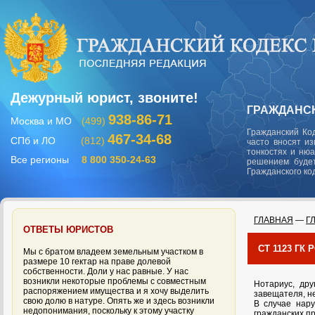
Дежурный юрист, звоните!
ГРАЖДАНСК
938-86-71
Москва и МО
(499)
Гражданский Ко
467-34-68
СПб и ЛО
(812)
часто вносят и
тонкостях и ню
Все регионы
8 800 350-24-63
решением будет
Гражданского ко
ГЛАВНАЯ
—
Г
ОТВЕТЫ ЮРИСТОВ
СТ 1123 ГК
Мы с братом владеем земельным участком в
размере 10 гектар на праве долевой
собственности. Доли у нас равные. У нас
возникли некоторые проблемы с совместным
Нотариус, др
распоряжением имущества и я хочу выделить
завещателя, н
свою долю в натуре. Опять же и здесь возникли
В случае нар
недопонимания, поскольку к этому участку
гражданских п