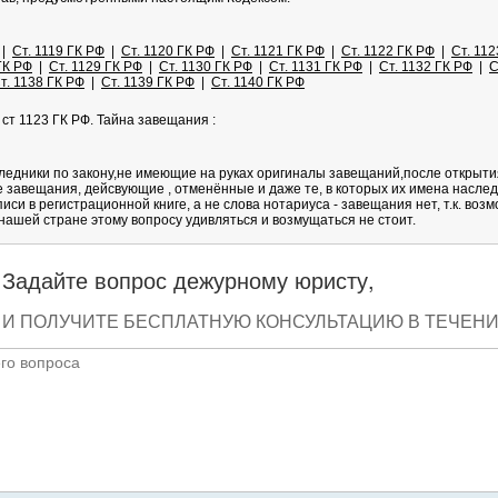
|
Ст. 1119 ГК РФ
|
Ст. 1120 ГК РФ
|
Ст. 1121 ГК РФ
|
Ст. 1122 ГК РФ
|
Ст. 112
ГК РФ
|
Ст. 1129 ГК РФ
|
Ст. 1130 ГК РФ
|
Ст. 1131 ГК РФ
|
Ст. 1132 ГК РФ
|
С
т. 1138 ГК РФ
|
Ст. 1139 ГК РФ
|
Ст. 1140 ГК РФ
ст 1123 ГК РФ. Тайна завещания :
следники по закону,не имеющие на руках оригиналы завещаний,после открыти
е завещания, дейсвующие , отменённые и даже те, в которых их имена наслед
иси в регистрационной книге, а не слова нотариуса - завещания нет, т.к. в
нашей стране этому вопросу удивляться и возмущаться не стоит.
Задайте вопрос дежурному юристу,
И ПОЛУЧИТЕ БЕСПЛАТНУЮ КОНСУЛЬТАЦИЮ В ТЕЧЕНИЕ