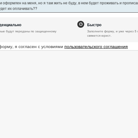
 оформлен на меня, но я там жить не буду, в нем будет проживать и пропис
будет их оплачивать??
денциально
Быстро
ные будут переданы по защищенному
Заполните форму, и уже через 5 
свяжется юрист.
форму, я согласен с условиями
пользовательского соглашения