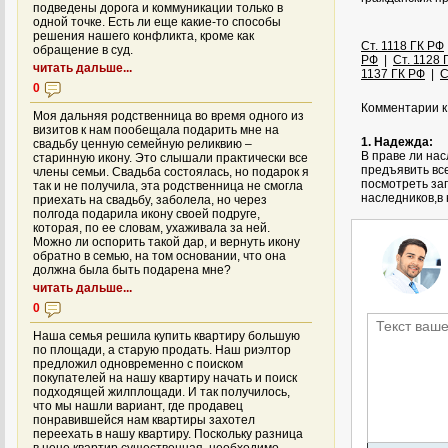
подведены дорога и коммуникации только в
одной точке. Есть ли еще какие-то способы
решения нашего конфликта, кроме как
Ст. 1118 ГК РФ
обращение в суд.
РФ
|
Ст. 1128 
читать дальше...
1137 ГК РФ
|
С
0
Комментарии к 
Моя дальняя родственница во время одного из
визитов к нам пообещала подарить мне на
1. Надежда:
свадьбу ценную семейную реликвию –
В праве ли на
старинную икону. Это слышали практически все
предъявить вс
члены семьи. Свадьба состоялась, но подарок я
посмотреть зап
так и не получила, эта родственница не смогла
наследников,в 
приехать на свадьбу, заболела, но через
полгода подарила икону своей подруге,
которая, по ее словам, ухаживала за ней.
Можно ли оспорить такой дар, и вернуть икону
обратно в семью, на том основании, что она
должна была быть подарена мне?
читать дальше...
0
Наша семья решила купить квартиру большую
по площади, а старую продать. Наш риэлтор
предложил одновременно с поиском
покупателей на нашу квартиру начать и поиск
подходящей жилплощади. И так получилось,
что мы нашли вариант, где продавец
понравившейся нам квартиры захотел
переехать в нашу квартиру. Поскольку разница