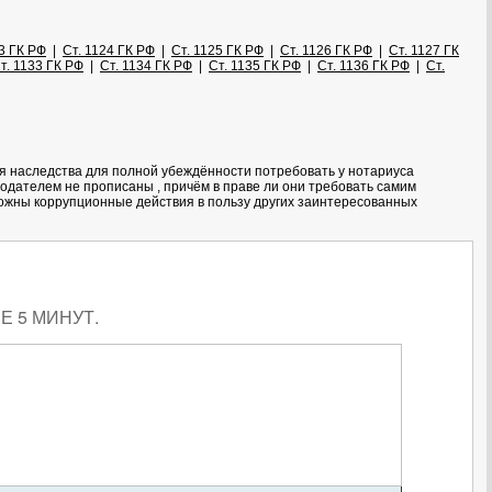
3 ГК РФ
|
Ст. 1124 ГК РФ
|
Ст. 1125 ГК РФ
|
Ст. 1126 ГК РФ
|
Ст. 1127 ГК
т. 1133 ГК РФ
|
Ст. 1134 ГК РФ
|
Ст. 1135 ГК РФ
|
Ст. 1136 ГК РФ
|
Ст.
я наследства для полной убеждённости потребовать у нотариуса
одателем не прописаны , причём в праве ли они требовать самим
озможны коррупционные действия в пользу других заинтересованных
 5 МИНУТ.