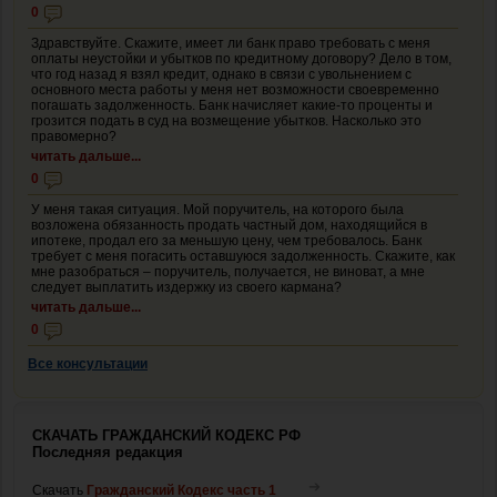
0
Здравствуйте. Скажите, имеет ли банк право требовать с меня
оплаты неустойки и убытков по кредитному договору? Дело в том,
что год назад я взял кредит, однако в связи с увольнением с
основного места работы у меня нет возможности своевременно
погашать задолженность. Банк начисляет какие-то проценты и
грозится подать в суд на возмещение убытков. Насколько это
правомерно?
читать дальше...
0
У меня такая ситуация. Мой поручитель, на которого была
возложена обязанность продать частный дом, находящийся в
ипотеке, продал его за меньшую цену, чем требовалось. Банк
требует с меня погасить оставшуюся задолженность. Скажите, как
мне разобраться – поручитель, получается, не виноват, а мне
следует выплатить издержку из своего кармана?
читать дальше...
0
Все консультации
СКАЧАТЬ ГРАЖДАНСКИЙ КОДЕКС РФ
Последняя редакция
Скачать
Гражданский Кодекс часть 1