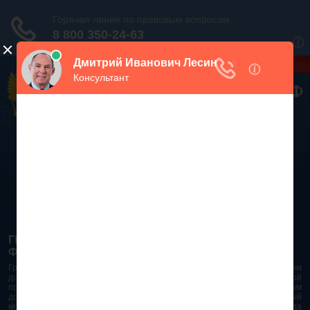
Дежурный юрист, звоните!
938-86-71
Москва и МО
(499)
467-34-68
СПб и ЛО
(812)
Все регионы
8 800 350-24-63
ГРАЖДАНСКИЙ КОДЕКС РОССИЙСКОЙ
ФЕДЕРАЦИИ 2026 - 2025
Гражданский Кодекс Российской Федерации является основным
документом правового поля в Российской Федерации. И именно по этой
причине в него часто вносят изменения. При работе с таким важным
документом необходимо убедиться в его актуальности на данный
момент. Разобраться во всех тонкостях и нюансах не всегда