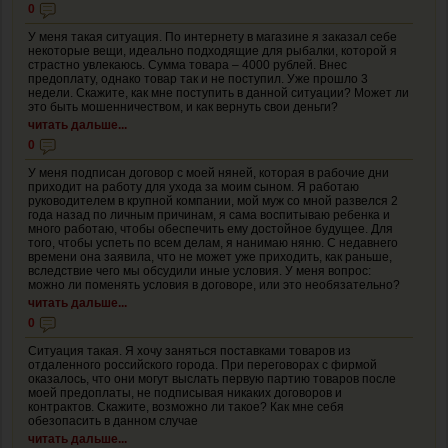
0
У меня такая ситуация. По интернету в магазине я заказал себе
некоторые вещи, идеально подходящие для рыбалки, которой я
страстно увлекаюсь. Сумма товара – 4000 рублей. Внес
предоплату, однако товар так и не поступил. Уже прошло 3
недели. Скажите, как мне поступить в данной ситуации? Может ли
это быть мошенничеством, и как вернуть свои деньги?
читать дальше...
0
У меня подписан договор с моей няней, которая в рабочие дни
приходит на работу для ухода за моим сыном. Я работаю
руководителем в крупной компании, мой муж со мной развелся 2
года назад по личным причинам, я сама воспитываю ребенка и
много работаю, чтобы обеспечить ему достойное будущее. Для
того, чтобы успеть по всем делам, я нанимаю няню. С недавнего
времени она заявила, что не может уже приходить, как раньше,
вследствие чего мы обсудили иные условия. У меня вопрос:
можно ли поменять условия в договоре, или это необязательно?
читать дальше...
0
Ситуация такая. Я хочу заняться поставками товаров из
отдаленного российского города. При переговорах с фирмой
оказалось, что они могут выслать первую партию товаров после
моей предоплаты, не подписывая никаких договоров и
контрактов. Скажите, возможно ли такое? Как мне себя
обезопасить в данном случае
читать дальше...