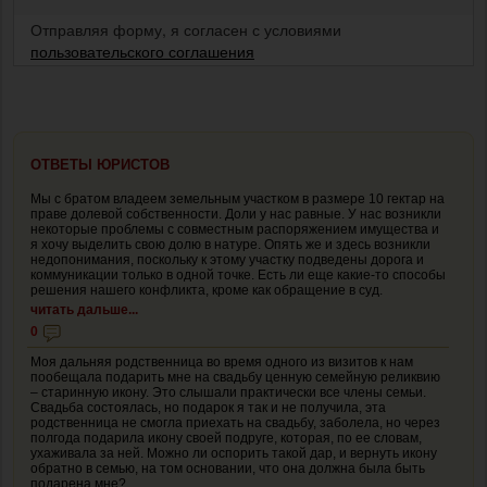
Отправляя форму, я согласен с условиями
пользовательского соглашения
ОТВЕТЫ ЮРИСТОВ
Мы с братом владеем земельным участком в размере 10 гектар на
праве долевой собственности. Доли у нас равные. У нас возникли
некоторые проблемы с совместным распоряжением имущества и
я хочу выделить свою долю в натуре. Опять же и здесь возникли
недопонимания, поскольку к этому участку подведены дорога и
коммуникации только в одной точке. Есть ли еще какие-то способы
решения нашего конфликта, кроме как обращение в суд.
читать дальше...
0
Моя дальняя родственница во время одного из визитов к нам
пообещала подарить мне на свадьбу ценную семейную реликвию
– старинную икону. Это слышали практически все члены семьи.
Свадьба состоялась, но подарок я так и не получила, эта
родственница не смогла приехать на свадьбу, заболела, но через
полгода подарила икону своей подруге, которая, по ее словам,
ухаживала за ней. Можно ли оспорить такой дар, и вернуть икону
обратно в семью, на том основании, что она должна была быть
подарена мне?