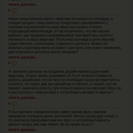
читать дальше...
0
Наша семья решила купить квартиру большую по площади, а
старую продать. Наш риэлтор предложил одновременно с
поиском покупателей на нашу квартиру начать и поиск
подходящей жилплощади. И так получилось, что мы нашли
вариант, где продавец понравившейся нам квартиры захотел
переехать в нашу квартиру. Поскольку разница в цене квартир
существенная, необходимо совершить доплату. Можно ли
включать в договор мены условие о доплате, илу нужно заключить
два отдельных договора купли-продажи?
читать дальше...
0
Я заключил договор на создание дизайн-проекта для моей
квартиры. Я внес аванс в размере 25 % от полной стоимости
работы дизайнера, после чего он пообещал сразу же приступить
к работе. Но через два дня дизайнер позвонил, и сказал, что не
сможет закончить работу, при этом об авансе он умолчал. Могу ли
я расторгнуть с ним договор и потребовать возврата аванса?
читать дальше...
0
Я был должен определенную сумму своему другу, причем
оформили передачу денег распиской. Месяц назад друг погиб, а
эту расписку предъявил мне его брат и потребовал вернуть
деньги теперь уже ему. Имеет ли он право на это?
читать дальше...