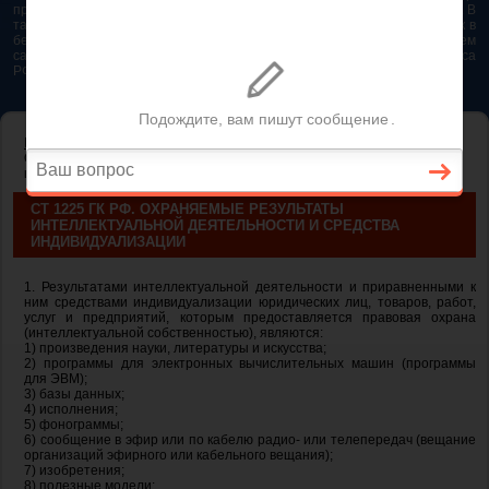
представляется возможным. Особенно если это нужно сделать быстро. В
таком случае самым простым и эффективным решением будет звонок в
бесплатную юридическую консультацию. Телефон указан на нашем
сайте. На сайте опубликована последняя редакция Гражданского кодекса
РФ 2026 - 2025
ГЛАВНАЯ
—
ГЛАВА 69. ОБЩИЕ ПОЛОЖЕНИЯ
— ст 1225 ГК РФ.
Охраняемые результаты интеллектуальной деятельности и средства
индивидуализации
СТ 1225 ГК РФ. ОХРАНЯЕМЫЕ РЕЗУЛЬТАТЫ
ИНТЕЛЛЕКТУАЛЬНОЙ ДЕЯТЕЛЬНОСТИ И СРЕДСТВА
ИНДИВИДУАЛИЗАЦИИ
1. Результатами интеллектуальной деятельности и приравненными к
ним средствами индивидуализации юридических лиц, товаров, работ,
услуг и предприятий, которым предоставляется правовая охрана
(интеллектуальной собственностью), являются:
1) произведения науки, литературы и искусства;
2) программы для электронных вычислительных машин (программы
для ЭВМ);
3) базы данных;
4) исполнения;
5) фонограммы;
6) сообщение в эфир или по кабелю радио- или телепередач (вещание
организаций эфирного или кабельного вещания);
7) изобретения;
8) полезные модели;