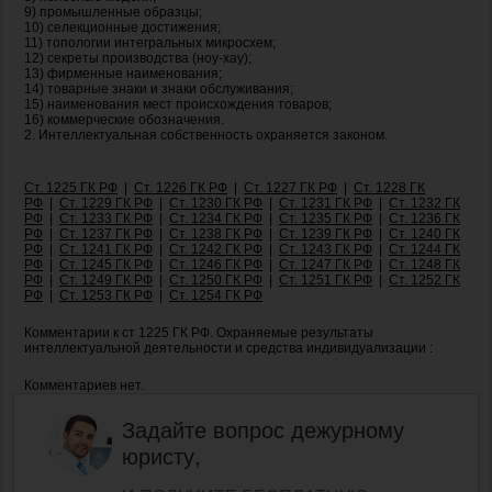
9) промышленные образцы;
10) селекционные достижения;
11) топологии интегральных микросхем;
12) секреты производства (ноу-хау);
13) фирменные наименования;
14) товарные знаки и знаки обслуживания;
15) наименования мест происхождения товаров;
16) коммерческие обозначения.
2. Интеллектуальная собственность охраняется законом.
Ст. 1225 ГК РФ
|
Ст. 1226 ГК РФ
|
Ст. 1227 ГК РФ
|
Ст. 1228 ГК
РФ
|
Ст. 1229 ГК РФ
|
Ст. 1230 ГК РФ
|
Ст. 1231 ГК РФ
|
Ст. 1232 ГК
РФ
|
Ст. 1233 ГК РФ
|
Ст. 1234 ГК РФ
|
Ст. 1235 ГК РФ
|
Ст. 1236 ГК
РФ
|
Ст. 1237 ГК РФ
|
Ст. 1238 ГК РФ
|
Ст. 1239 ГК РФ
|
Ст. 1240 ГК
РФ
|
Ст. 1241 ГК РФ
|
Ст. 1242 ГК РФ
|
Ст. 1243 ГК РФ
|
Ст. 1244 ГК
РФ
|
Ст. 1245 ГК РФ
|
Ст. 1246 ГК РФ
|
Ст. 1247 ГК РФ
|
Ст. 1248 ГК
РФ
|
Ст. 1249 ГК РФ
|
Ст. 1250 ГК РФ
|
Ст. 1251 ГК РФ
|
Ст. 1252 ГК
РФ
|
Ст. 1253 ГК РФ
|
Ст. 1254 ГК РФ
Комментарии к ст 1225 ГК РФ. Охраняемые результаты
интеллектуальной деятельности и средства индивидуализации :
Комментариев нет.
Задайте вопрос дежурному
юристу,