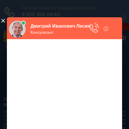
Дежурный юрист, звоните!
938-86-71
Москва и МО
(499)
467-34-68
СПб и ЛО
(812)
Все регионы
8 800 350-24-63
ГРАЖДАНСКИЙ КОДЕКС РОССИЙСКОЙ
ФЕДЕРАЦИИ 2026 - 2025
Гражданский Кодекс Российской Федерации является основным
документом правового поля в Российской Федерации. И именно по этой
причине в него часто вносят изменения. При работе с таким важным
документом необходимо убедиться в его актуальности на данный
момент. Разобраться во всех тонкостях и нюансах не всегда