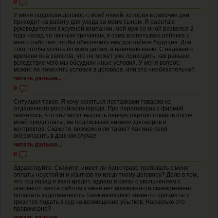
0
У меня подписан договор с моей няней, которая в рабочие дни
приходит на работу для ухода за моим сыном. Я работаю
руководителем в крупной компании, мой муж со мной развелся 2
года назад по личным причинам, я сама воспитываю ребенка и
много работаю, чтобы обеспечить ему достойное будущее. Для
того, чтобы успеть по всем делам, я нанимаю няню. С недавнего
времени она заявила, что не может уже приходить, как раньше,
вследствие чего мы обсудили иные условия. У меня вопрос:
можно ли поменять условия в договоре, или это необязательно?
читать дальше...
0
Ситуация такая. Я хочу заняться поставками товаров из
отдаленного российского города. При переговорах с фирмой
оказалось, что они могут выслать первую партию товаров после
моей предоплаты, не подписывая никаких договоров и
контрактов. Скажите, возможно ли такое? Как мне себя
обезопасить в данном случае
читать дальше...
0
Здравствуйте. Скажите, имеет ли банк право требовать с меня
оплаты неустойки и убытков по кредитному договору? Дело в том,
что год назад я взял кредит, однако в связи с увольнением с
основного места работы у меня нет возможности своевременно
погашать задолженность. Банк начисляет какие-то проценты и
грозится подать в суд на возмещение убытков. Насколько это
правомерно?
читать дальше...