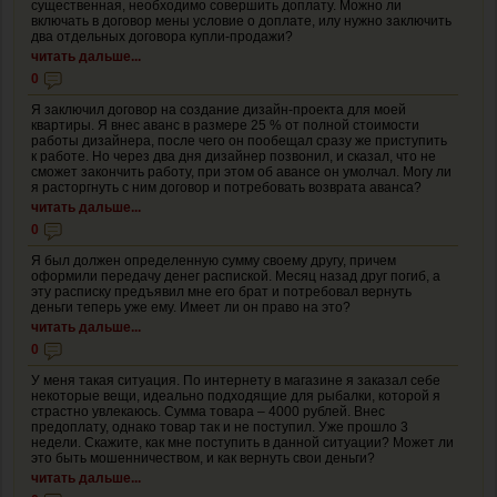
существенная, необходимо совершить доплату. Можно ли
включать в договор мены условие о доплате, илу нужно заключить
два отдельных договора купли-продажи?
читать дальше...
0
Я заключил договор на создание дизайн-проекта для моей
квартиры. Я внес аванс в размере 25 % от полной стоимости
работы дизайнера, после чего он пообещал сразу же приступить
к работе. Но через два дня дизайнер позвонил, и сказал, что не
сможет закончить работу, при этом об авансе он умолчал. Могу ли
я расторгнуть с ним договор и потребовать возврата аванса?
читать дальше...
0
Я был должен определенную сумму своему другу, причем
оформили передачу денег распиской. Месяц назад друг погиб, а
эту расписку предъявил мне его брат и потребовал вернуть
деньги теперь уже ему. Имеет ли он право на это?
читать дальше...
0
У меня такая ситуация. По интернету в магазине я заказал себе
некоторые вещи, идеально подходящие для рыбалки, которой я
страстно увлекаюсь. Сумма товара – 4000 рублей. Внес
предоплату, однако товар так и не поступил. Уже прошло 3
недели. Скажите, как мне поступить в данной ситуации? Может ли
это быть мошенничеством, и как вернуть свои деньги?
читать дальше...