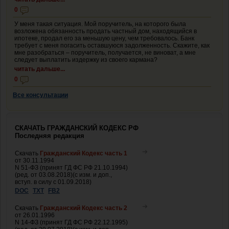
0
У меня такая ситуация. Мой поручитель, на которого была
возложена обязанность продать частный дом, находящийся в
ипотеке, продал его за меньшую цену, чем требовалось. Банк
требует с меня погасить оставшуюся задолженность. Скажите, как
мне разобраться – поручитель, получается, не виноват, а мне
следует выплатить издержку из своего кармана?
читать дальше...
0
Все консультации
СКАЧАТЬ ГРАЖДАНСКИЙ КОДЕКС РФ
Последняя редакция
Скачать
Гражданский Кодекс часть 1
от 30.11.1994
N 51-ФЗ (принят ГД ФС РФ 21.10.1994)
(ред. от 03.08.2018)(с изм. и доп.,
вступ. в силу с 01.09.2018)
DOC
TXT
FB2
Скачать
Гражданский Кодекс часть 2
от 26.01.1996
N 14-ФЗ (принят ГД ФС РФ 22.12.1995)