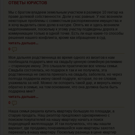
ОТВЕТЫ ЮРИСТОВ
Мы с братом владеем земельным участком в размере 10 гектар на
праве долевой собственности. Доли у нас равные. У нас возникли
некоторые проблемы с совместным распоряжением имущества и
я хочу выделить свою долю в натуре. Опять же и здесь возникли
недопонимания, поскольку к этому участку подведены дорога и
коммуникации только в одной точке. Есть ли еще какие-то способы
решения нашего конфликта, кроме как обращение в суд.
читать дальше...
0
Моя дальняя родственница во время одного из визитов к нам
пообещала подарить мне на свадьбу ценную семейную реликвию
– старинную икону. Это слышали практически все члены семьи.
Свадьба состоялась, но подарок я так и не получила, эта
родственница не смогла приехать на свадьбу, заболела, но через
полгода подарила икону своей подруге, которая, по ее словам,
ухаживала за ней. Можно ли оспорить такой дар, и вернуть икону
обратно в семью, на том основании, что она должна была быть
подарена мне?
читать дальше...
0
Наша семья решила купить квартиру большую по площади, а
старую продать. Наш риэлтор предложил одновременно с
поиском покупателей на нашу квартиру начать и поиск
подходящей жилплощади. И так получилось, что мы нашли
вариант, где продавец понравившейся нам квартиры захотел
переехать в нашу квартиру. Поскольку разница в цене квартир