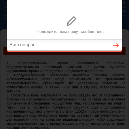
представляется возможным. Особенно если это нужно сделать быстро. В
таком случае самым простым и эффективным решением будет звонок в
бесплатную юридическую консультацию. Телефон указан на нашем
сайте. На сайте опубликована последняя редакция Гражданского кодекса
РФ 2026 - 2025
ГЛАВНАЯ
—
ГЛАВА 69. ОБЩИЕ ПОЛОЖЕНИЯ
— ст 1250 ГК РФ.
Защита интеллектуальных прав
СТ 1250 ГК РФ. ЗАЩИТА ИНТЕЛЛЕКТУАЛЬНЫХ ПРАВ
1. Интеллектуальные права защищаются способами,
предусмотренными настоящим Кодексом, с учетом существа
нарушенного права и последствий нарушения этого права.
2. Предусмотренные настоящим Кодексом способы защиты
интеллектуальных прав могут применяться по требованию
правообладателей, организаций по управлению правами на
коллективной основе, а также иных лиц в случаях, установленных
законом.
3. Отсутствие вины нарушителя не освобождает его от обязанности
прекратить нарушение интеллектуальных прав, а также не исключает
применение в отношении нарушителя мер, направленных на защиту
таких прав. В частности, публикация решения суда о допущенном
нарушении (подпункт 5 пункта 1 статьи 1252) и пресечение действий,
нарушающих исключительное право на результат интеллектуальной
деятельности или на средство индивидуализации либо создающих
угрозу нарушения такого права, осуществляются независимо от вины
нарушителя и за его счет.