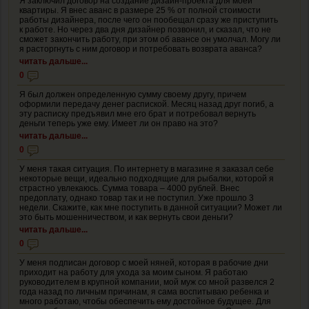
Я заключил договор на создание дизайн-проекта для моей
квартиры. Я внес аванс в размере 25 % от полной стоимости
работы дизайнера, после чего он пообещал сразу же приступить
к работе. Но через два дня дизайнер позвонил, и сказал, что не
сможет закончить работу, при этом об авансе он умолчал. Могу ли
я расторгнуть с ним договор и потребовать возврата аванса?
читать дальше...
0
Я был должен определенную сумму своему другу, причем
оформили передачу денег распиской. Месяц назад друг погиб, а
эту расписку предъявил мне его брат и потребовал вернуть
деньги теперь уже ему. Имеет ли он право на это?
читать дальше...
0
У меня такая ситуация. По интернету в магазине я заказал себе
некоторые вещи, идеально подходящие для рыбалки, которой я
страстно увлекаюсь. Сумма товара – 4000 рублей. Внес
предоплату, однако товар так и не поступил. Уже прошло 3
недели. Скажите, как мне поступить в данной ситуации? Может ли
это быть мошенничеством, и как вернуть свои деньги?
читать дальше...
0
У меня подписан договор с моей няней, которая в рабочие дни
приходит на работу для ухода за моим сыном. Я работаю
руководителем в крупной компании, мой муж со мной развелся 2
года назад по личным причинам, я сама воспитываю ребенка и
много работаю, чтобы обеспечить ему достойное будущее. Для