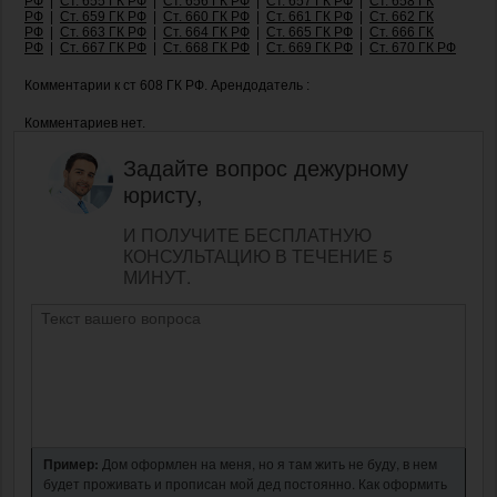
РФ
|
Ст. 655 ГК РФ
|
Ст. 656 ГК РФ
|
Ст. 657 ГК РФ
|
Ст. 658 ГК
РФ
|
Ст. 659 ГК РФ
|
Ст. 660 ГК РФ
|
Ст. 661 ГК РФ
|
Ст. 662 ГК
РФ
|
Ст. 663 ГК РФ
|
Ст. 664 ГК РФ
|
Ст. 665 ГК РФ
|
Ст. 666 ГК
РФ
|
Ст. 667 ГК РФ
|
Ст. 668 ГК РФ
|
Ст. 669 ГК РФ
|
Ст. 670 ГК РФ
Комментарии к ст 608 ГК РФ. Арендодатель :
Комментариев нет.
Задайте вопрос дежурному
юристу,
И ПОЛУЧИТЕ БЕСПЛАТНУЮ
КОНСУЛЬТАЦИЮ В ТЕЧЕНИЕ 5
МИНУТ.
Пример:
Дом оформлен на меня, но я там жить не буду, в нем
будет проживать и прописан мой дед постоянно. Как оформить