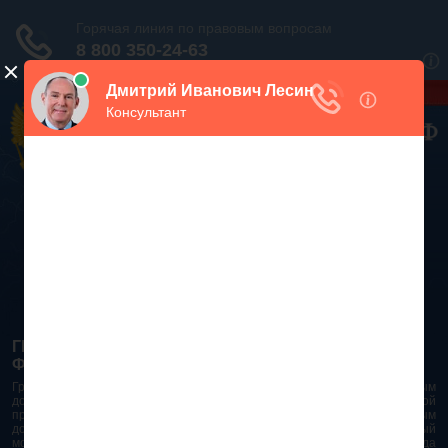
Дежурный юрист, звоните!
938-86-71
Москва и МО
(499)
467-34-68
СПб и ЛО
(812)
Все регионы
8 800 350-24-63
ГРАЖДАНСКИЙ КОДЕКС РОССИЙСКОЙ
ФЕДЕРАЦИИ 2026 - 2025
Гражданский Кодекс Российской Федерации является основным
документом правового поля в Российской Федерации. И именно по этой
причине в него часто вносят изменения. При работе с таким важным
документом необходимо убедиться в его актуальности на данный
момент. Разобраться во всех тонкостях и нюансах не всегда