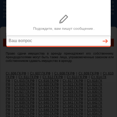
представляется возможным. Особенно если это нужно сделать быстро. В
таком случае самым простым и эффективным решением будет звонок в
бесплатную юридическую консультацию. Телефон указан на нашем
сайте. На сайте опубликована последняя редакция Гражданского кодекса
РФ 2026 - 2025
ГЛАВНАЯ
—
ГЛАВА 34. АРЕНДА
— ст 608 ГК РФ. Арендодатель
СТ 608 ГК РФ. АРЕНДОДАТЕЛЬ
Право сдачи имущества в аренду принадлежит его собственнику.
Арендодателями могут быть также лица, управомоченные законом или
собственником сдавать имущество в аренду.
Ст. 606 ГК РФ
|
Ст. 607 ГК РФ
|
Ст. 608 ГК РФ
|
Ст. 609 ГК РФ
|
Ст. 610
ГК РФ
|
Ст. 611 ГК РФ
|
Ст. 612 ГК РФ
|
Ст. 613 ГК РФ
|
Ст. 614 ГК
РФ
|
Ст. 615 ГК РФ
|
Ст. 616 ГК РФ
|
Ст. 617 ГК РФ
|
Ст. 618 ГК
РФ
|
Ст. 619 ГК РФ
|
Ст. 620 ГК РФ
|
Ст. 621 ГК РФ
|
Ст. 622 ГК
РФ
|
Ст. 623 ГК РФ
|
Ст. 624 ГК РФ
|
Ст. 625 ГК РФ
|
Ст. 626 ГК
РФ
|
Ст. 627 ГК РФ
|
Ст. 628 ГК РФ
|
Ст. 629 ГК РФ
|
Ст. 630 ГК
РФ
|
Ст. 631 ГК РФ
|
Ст. 632 ГК РФ
|
Ст. 633 ГК РФ
|
Ст. 634 ГК
РФ
|
Ст. 635 ГК РФ
|
Ст. 636 ГК РФ
|
Ст. 637 ГК РФ
|
Ст. 638 ГК
РФ
|
Ст. 639 ГК РФ
|
Ст. 640 ГК РФ
|
Ст. 641 ГК РФ
|
Ст. 642 ГК
РФ
|
Ст. 643 ГК РФ
|
Ст. 644 ГК РФ
|
Ст. 645 ГК РФ
|
Ст. 646 ГК
РФ
|
Ст. 647 ГК РФ
|
Ст. 648 ГК РФ
|
Ст. 649 ГК РФ
|
Ст. 650 ГК
РФ
|
Ст. 651 ГК РФ
|
Ст. 652 ГК РФ
|
Ст. 653 ГК РФ
|
Ст. 654 ГК