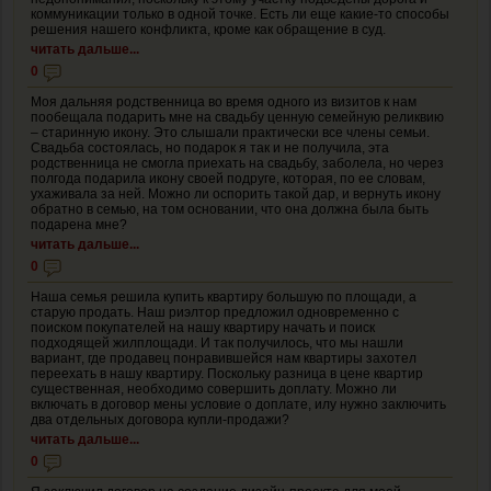
коммуникации только в одной точке. Есть ли еще какие-то способы
решения нашего конфликта, кроме как обращение в суд.
читать дальше...
0
Моя дальняя родственница во время одного из визитов к нам
пообещала подарить мне на свадьбу ценную семейную реликвию
– старинную икону. Это слышали практически все члены семьи.
Свадьба состоялась, но подарок я так и не получила, эта
родственница не смогла приехать на свадьбу, заболела, но через
полгода подарила икону своей подруге, которая, по ее словам,
ухаживала за ней. Можно ли оспорить такой дар, и вернуть икону
обратно в семью, на том основании, что она должна была быть
подарена мне?
читать дальше...
0
Наша семья решила купить квартиру большую по площади, а
старую продать. Наш риэлтор предложил одновременно с
поиском покупателей на нашу квартиру начать и поиск
подходящей жилплощади. И так получилось, что мы нашли
вариант, где продавец понравившейся нам квартиры захотел
переехать в нашу квартиру. Поскольку разница в цене квартир
существенная, необходимо совершить доплату. Можно ли
включать в договор мены условие о доплате, илу нужно заключить
два отдельных договора купли-продажи?
читать дальше...
0