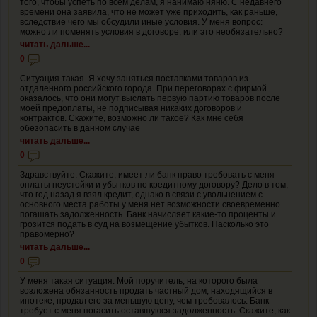
того, чтобы успеть по всем делам, я нанимаю няню. С недавнего
времени она заявила, что не может уже приходить, как раньше,
вследствие чего мы обсудили иные условия. У меня вопрос:
можно ли поменять условия в договоре, или это необязательно?
читать дальше...
0
Ситуация такая. Я хочу заняться поставками товаров из
отдаленного российского города. При переговорах с фирмой
оказалось, что они могут выслать первую партию товаров после
моей предоплаты, не подписывая никаких договоров и
контрактов. Скажите, возможно ли такое? Как мне себя
обезопасить в данном случае
читать дальше...
0
Здравствуйте. Скажите, имеет ли банк право требовать с меня
оплаты неустойки и убытков по кредитному договору? Дело в том,
что год назад я взял кредит, однако в связи с увольнением с
основного места работы у меня нет возможности своевременно
погашать задолженность. Банк начисляет какие-то проценты и
грозится подать в суд на возмещение убытков. Насколько это
правомерно?
читать дальше...
0
У меня такая ситуация. Мой поручитель, на которого была
возложена обязанность продать частный дом, находящийся в
ипотеке, продал его за меньшую цену, чем требовалось. Банк
требует с меня погасить оставшуюся задолженность. Скажите, как