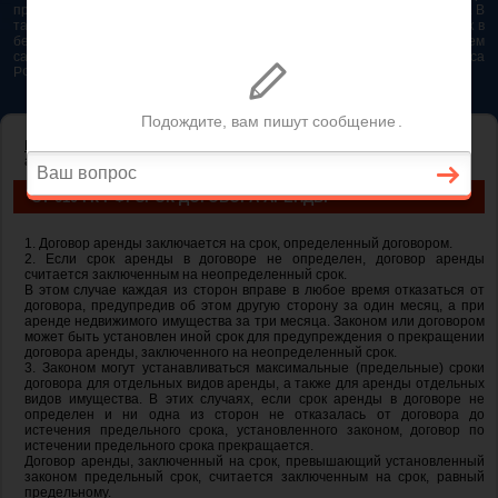
представляется возможным. Особенно если это нужно сделать быстро. В
таком случае самым простым и эффективным решением будет звонок в
бесплатную юридическую консультацию. Телефон указан на нашем
сайте. На сайте опубликована последняя редакция Гражданского кодекса
РФ 2026 - 2025
ГЛАВНАЯ
—
ГЛАВА 34. АРЕНДА
— ст 610 ГК РФ. Срок договора
аренды
СТ 610 ГК РФ. СРОК ДОГОВОРА АРЕНДЫ
1. Договор аренды заключается на срок, определенный договором.
2. Если срок аренды в договоре не определен, договор аренды
считается заключенным на неопределенный срок.
В этом случае каждая из сторон вправе в любое время отказаться от
договора, предупредив об этом другую сторону за один месяц, а при
аренде недвижимого имущества за три месяца. Законом или договором
может быть установлен иной срок для предупреждения о прекращении
договора аренды, заключенного на неопределенный срок.
3. Законом могут устанавливаться максимальные (предельные) сроки
договора для отдельных видов аренды, а также для аренды отдельных
видов имущества. В этих случаях, если срок аренды в договоре не
определен и ни одна из сторон не отказалась от договора до
истечения предельного срока, установленного законом, договор по
истечении предельного срока прекращается.
Договор аренды, заключенный на срок, превышающий установленный
законом предельный срок, считается заключенным на срок, равный
предельному.