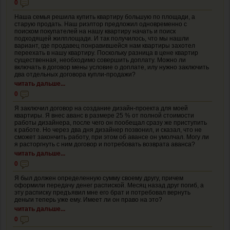
0
Наша семья решила купить квартиру большую по площади, а
старую продать. Наш риэлтор предложил одновременно с
поиском покупателей на нашу квартиру начать и поиск
подходящей жилплощади. И так получилось, что мы нашли
вариант, где продавец понравившейся нам квартиры захотел
переехать в нашу квартиру. Поскольку разница в цене квартир
существенная, необходимо совершить доплату. Можно ли
включать в договор мены условие о доплате, илу нужно заключить
два отдельных договора купли-продажи?
читать дальше...
0
Я заключил договор на создание дизайн-проекта для моей
квартиры. Я внес аванс в размере 25 % от полной стоимости
работы дизайнера, после чего он пообещал сразу же приступить
к работе. Но через два дня дизайнер позвонил, и сказал, что не
сможет закончить работу, при этом об авансе он умолчал. Могу ли
я расторгнуть с ним договор и потребовать возврата аванса?
читать дальше...
0
Я был должен определенную сумму своему другу, причем
оформили передачу денег распиской. Месяц назад друг погиб, а
эту расписку предъявил мне его брат и потребовал вернуть
деньги теперь уже ему. Имеет ли он право на это?
читать дальше...
0