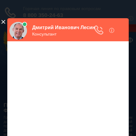
Дежурный юрист, звоните!
938-86-71
Москва и МО
(499)
467-34-68
СПб и ЛО
(812)
Все регионы
8 800 350-24-63
ГРАЖДАНСКИЙ КОДЕКС РОССИЙСКОЙ
ФЕДЕРАЦИИ 2026 - 2025
Гражданский Кодекс Российской Федерации является основным
документом правового поля в Российской Федерации. И именно по этой
причине в него часто вносят изменения. При работе с таким важным
документом необходимо убедиться в его актуальности на данный
момент. Разобраться во всех тонкостях и нюансах не всегда