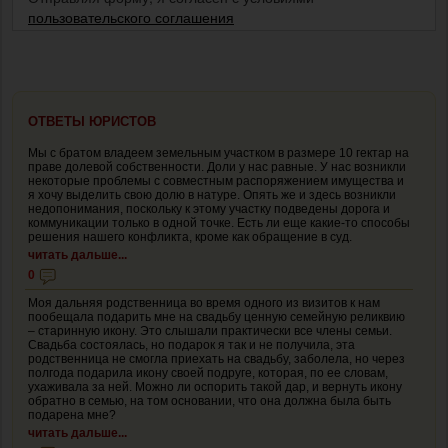
пользовательского соглашения
ОТВЕТЫ ЮРИСТОВ
Мы с братом владеем земельным участком в размере 10 гектар на
праве долевой собственности. Доли у нас равные. У нас возникли
некоторые проблемы с совместным распоряжением имущества и
я хочу выделить свою долю в натуре. Опять же и здесь возникли
недопонимания, поскольку к этому участку подведены дорога и
коммуникации только в одной точке. Есть ли еще какие-то способы
решения нашего конфликта, кроме как обращение в суд.
читать дальше...
0
Моя дальняя родственница во время одного из визитов к нам
пообещала подарить мне на свадьбу ценную семейную реликвию
– старинную икону. Это слышали практически все члены семьи.
Свадьба состоялась, но подарок я так и не получила, эта
родственница не смогла приехать на свадьбу, заболела, но через
полгода подарила икону своей подруге, которая, по ее словам,
ухаживала за ней. Можно ли оспорить такой дар, и вернуть икону
обратно в семью, на том основании, что она должна была быть
подарена мне?
читать дальше...