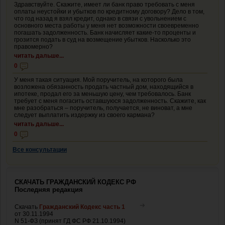
Здравствуйте. Скажите, имеет ли банк право требовать с меня
оплаты неустойки и убытков по кредитному договору? Дело в том,
что год назад я взял кредит, однако в связи с увольнением с
основного места работы у меня нет возможности своевременно
погашать задолженность. Банк начисляет какие-то проценты и
грозится подать в суд на возмещение убытков. Насколько это
правомерно?
читать дальше...
0
У меня такая ситуация. Мой поручитель, на которого была
возложена обязанность продать частный дом, находящийся в
ипотеке, продал его за меньшую цену, чем требовалось. Банк
требует с меня погасить оставшуюся задолженность. Скажите, как
мне разобраться – поручитель, получается, не виноват, а мне
следует выплатить издержку из своего кармана?
читать дальше...
0
Все консультации
СКАЧАТЬ ГРАЖДАНСКИЙ КОДЕКС РФ
Последняя редакция
Скачать
Гражданский Кодекс часть 1
от 30.11.1994
N 51-ФЗ (принят ГД ФС РФ 21.10.1994)