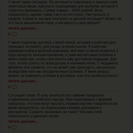
У меня такая ситуация. По интернету в магазине я заказал себе
некоторые вещи, идеально подходящие для рыбалки, которой я
страстно увлекаюсь. Сумма товара – 4000 рублей. Внес
предоплату, однако товар так и не поступил. Уже прошло 3
недели. Скажите, как мне поступить в данной ситуации? Может ли
это быть мошенничеством, и как вернуть свои деньги?
читать дальше...
0
У меня подписан договор с моей няней, которая в рабочие дни
приходит на работу для ухода за моим сыном. Я работаю
руководителем в крупной компании, мой муж со мной развелся 2
года назад по личным причинам, я сама воспитываю ребенка и
много работаю, чтобы обеспечить ему достойное будущее. Для
того, чтобы успеть по всем делам, я нанимаю няню. С недавнего
времени она заявила, что не может уже приходить, как раньше,
вследствие чего мы обсудили иные условия. У меня вопрос:
можно ли поменять условия в договоре, или это необязательно?
читать дальше...
0
Ситуация такая. Я хочу заняться поставками товаров из
отдаленного российского города. При переговорах с фирмой
оказалось, что они могут выслать первую партию товаров после
моей предоплаты, не подписывая никаких договоров и
контрактов. Скажите, возможно ли такое? Как мне себя
обезопасить в данном случае
читать дальше...
0