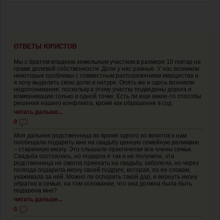
ОТВЕТЫ ЮРИСТОВ
Мы с братом владеем земельным участком в размере 10 гектар на
праве долевой собственности. Доли у нас равные. У нас возникли
некоторые проблемы с совместным распоряжением имущества и
я хочу выделить свою долю в натуре. Опять же и здесь возникли
недопонимания, поскольку к этому участку подведены дорога и
коммуникации только в одной точке. Есть ли еще какие-то способы
решения нашего конфликта, кроме как обращение в суд.
читать дальше...
0
Моя дальняя родственница во время одного из визитов к нам
пообещала подарить мне на свадьбу ценную семейную реликвию
– старинную икону. Это слышали практически все члены семьи.
Свадьба состоялась, но подарок я так и не получила, эта
родственница не смогла приехать на свадьбу, заболела, но через
полгода подарила икону своей подруге, которая, по ее словам,
ухаживала за ней. Можно ли оспорить такой дар, и вернуть икону
обратно в семью, на том основании, что она должна была быть
подарена мне?
читать дальше...
0