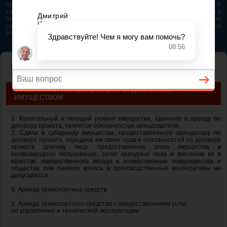
представляется возможным. Особенно если это нужно сделать быстро. В
таком случае самым простым и эффективным решением будет звонок в
бесплатную юридическую консультацию. Телефон указан на нашем
сайте. На сайте опубликована последняя редакция Гражданского кодекса
РФ 2026 - 2025
ГЛАВНАЯ
—
ГЛАВА 34. АРЕНДА
— ст 631 ГК РФ. Пользование
арендованным имуществом
СТ 631 ГК РФ. ПОЛЬЗОВАНИЕ АРЕНДОВАННЫМ
ИМУЩЕСТВОМ
1. Капитальный и текущий ремонт имущества, сданного в аренду по
договору проката, является обязанностью арендодателя.
2. Сдача в субаренду имущества, предоставленного арендатору по
договору проката, передача им своих прав и обязанностей по договору
проката другому лицу, предоставление этого имущества в
безвозмездное пользование, залог арендных прав и внесение их в
качестве имущественного вклада в хозяйственные товарищества и
общества или паевого взноса в производственные кооперативы не
допускаются.
3. Аренда транспортных средств
1. Аренда транспортного средства с предоставлением услуг
по управлению и технической эксплуатации