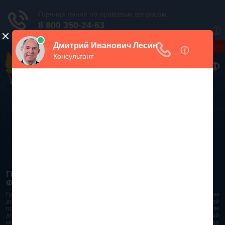
Дежурный юрист, звоните!
938-86-71
Москва и МО
(499)
467-34-68
СПб и ЛО
(812)
Все регионы
8 800 350-24-63
ГРАЖДАНСКИЙ КОДЕКС РОССИЙСКОЙ
ФЕДЕРАЦИИ 2026 - 2025
Гражданский Кодекс Российской Федерации является основным
документом правового поля в Российской Федерации. И именно по этой
причине в него часто вносят изменения. При работе с таким важным
документом необходимо убедиться в его актуальности на данный
момент. Разобраться во всех тонкостях и нюансах не всегда