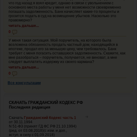
что год назад я взял кредит, однако в связи с увольнением с
основного места работы у меня нет возможности своевременно
погашать задолженность. Банк начисляет какие-то проценты и
грозится подать в суд на возмещение убытков. Насколько это
правомерно?
читать дальше...
0
У меня такая ситуация. Мой поручитель, на которого была
возложена обязанность продать частный дом, находящийся в
ипотеке, продал его за меньшую цену, чем требовалось. Банк
требует с меня погасить оставшуюся задолженность. Скажите, как
мне разобраться – поручитель, получается, не виноват, а мне
следует выплатить издержку из своего кармана?
читать дальше...
0
Все консультации
СКАЧАТЬ ГРАЖДАНСКИЙ КОДЕКС РФ
Последняя редакция
Скачать
Гражданский Кодекс часть 1
от 30.11.1994
N 51-ФЗ (принят ГД ФС РФ 21.10.1994)
(ред. от 03.08.2018)(с изм. и доп.,
вступ. в силу с 01.09.2018)