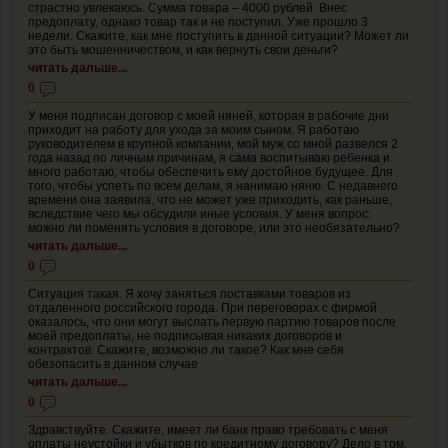
страстно увлекаюсь. Сумма товара – 4000 рублей. Внес
предоплату, однако товар так и не поступил. Уже прошло 3
недели. Скажите, как мне поступить в данной ситуации? Может ли
это быть мошенничеством, и как вернуть свои деньги?
читать дальше...
0
У меня подписан договор с моей няней, которая в рабочие дни
приходит на работу для ухода за моим сыном. Я работаю
руководителем в крупной компании, мой муж со мной развелся 2
года назад по личным причинам, я сама воспитываю ребенка и
много работаю, чтобы обеспечить ему достойное будущее. Для
того, чтобы успеть по всем делам, я нанимаю няню. С недавнего
времени она заявила, что не может уже приходить, как раньше,
вследствие чего мы обсудили иные условия. У меня вопрос:
можно ли поменять условия в договоре, или это необязательно?
читать дальше...
0
Ситуация такая. Я хочу заняться поставками товаров из
отдаленного российского города. При переговорах с фирмой
оказалось, что они могут выслать первую партию товаров после
моей предоплаты, не подписывая никаких договоров и
контрактов. Скажите, возможно ли такое? Как мне себя
обезопасить в данном случае
читать дальше...
0
Здравствуйте. Скажите, имеет ли банк право требовать с меня
оплаты неустойки и убытков по кредитному договору? Дело в том,