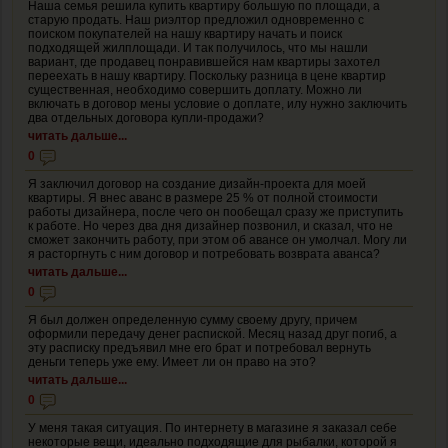
Наша семья решила купить квартиру большую по площади, а
старую продать. Наш риэлтор предложил одновременно с
поиском покупателей на нашу квартиру начать и поиск
подходящей жилплощади. И так получилось, что мы нашли
вариант, где продавец понравившейся нам квартиры захотел
переехать в нашу квартиру. Поскольку разница в цене квартир
существенная, необходимо совершить доплату. Можно ли
включать в договор мены условие о доплате, илу нужно заключить
два отдельных договора купли-продажи?
читать дальше...
0
Я заключил договор на создание дизайн-проекта для моей
квартиры. Я внес аванс в размере 25 % от полной стоимости
работы дизайнера, после чего он пообещал сразу же приступить
к работе. Но через два дня дизайнер позвонил, и сказал, что не
сможет закончить работу, при этом об авансе он умолчал. Могу ли
я расторгнуть с ним договор и потребовать возврата аванса?
читать дальше...
0
Я был должен определенную сумму своему другу, причем
оформили передачу денег распиской. Месяц назад друг погиб, а
эту расписку предъявил мне его брат и потребовал вернуть
деньги теперь уже ему. Имеет ли он право на это?
читать дальше...
0
У меня такая ситуация. По интернету в магазине я заказал себе
некоторые вещи, идеально подходящие для рыбалки, которой я