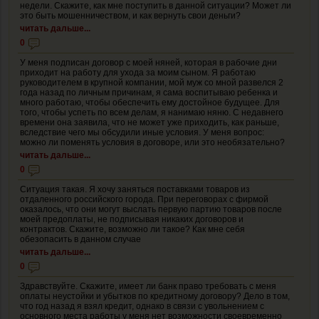
недели. Скажите, как мне поступить в данной ситуации? Может ли
это быть мошенничеством, и как вернуть свои деньги?
читать дальше...
0
У меня подписан договор с моей няней, которая в рабочие дни
приходит на работу для ухода за моим сыном. Я работаю
руководителем в крупной компании, мой муж со мной развелся 2
года назад по личным причинам, я сама воспитываю ребенка и
много работаю, чтобы обеспечить ему достойное будущее. Для
того, чтобы успеть по всем делам, я нанимаю няню. С недавнего
времени она заявила, что не может уже приходить, как раньше,
вследствие чего мы обсудили иные условия. У меня вопрос:
можно ли поменять условия в договоре, или это необязательно?
читать дальше...
0
Ситуация такая. Я хочу заняться поставками товаров из
отдаленного российского города. При переговорах с фирмой
оказалось, что они могут выслать первую партию товаров после
моей предоплаты, не подписывая никаких договоров и
контрактов. Скажите, возможно ли такое? Как мне себя
обезопасить в данном случае
читать дальше...
0
Здравствуйте. Скажите, имеет ли банк право требовать с меня
оплаты неустойки и убытков по кредитному договору? Дело в том,
что год назад я взял кредит, однако в связи с увольнением с
основного места работы у меня нет возможности своевременно