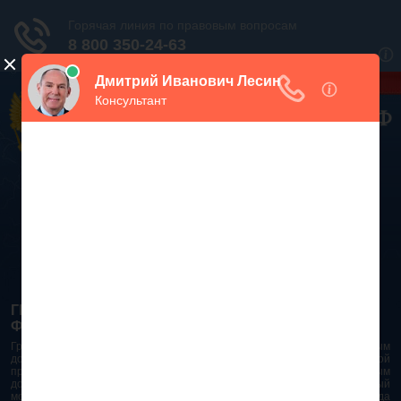
Дежурный юрист, звоните!
938-86-71
Москва и МО
(499)
467-34-68
СПб и ЛО
(812)
Все регионы
8 800 350-24-63
ГРАЖДАНСКИЙ КОДЕКС РОССИЙСКОЙ
ФЕДЕРАЦИИ 2026 - 2025
Гражданский Кодекс Российской Федерации является основным
документом правового поля в Российской Федерации. И именно по этой
причине в него часто вносят изменения. При работе с таким важным
документом необходимо убедиться в его актуальности на данный
момент. Разобраться во всех тонкостях и нюансах не всегда