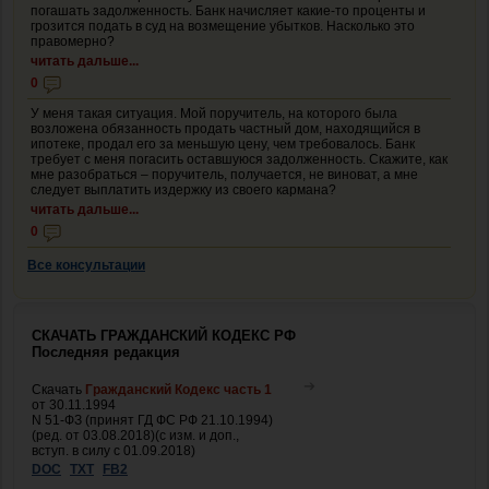
погашать задолженность. Банк начисляет какие-то проценты и
грозится подать в суд на возмещение убытков. Насколько это
правомерно?
читать дальше...
0
У меня такая ситуация. Мой поручитель, на которого была
возложена обязанность продать частный дом, находящийся в
ипотеке, продал его за меньшую цену, чем требовалось. Банк
требует с меня погасить оставшуюся задолженность. Скажите, как
мне разобраться – поручитель, получается, не виноват, а мне
следует выплатить издержку из своего кармана?
читать дальше...
0
Все консультации
СКАЧАТЬ ГРАЖДАНСКИЙ КОДЕКС РФ
Последняя редакция
Скачать
Гражданский Кодекс часть 1
от 30.11.1994
N 51-ФЗ (принят ГД ФС РФ 21.10.1994)
(ред. от 03.08.2018)(с изм. и доп.,
вступ. в силу с 01.09.2018)
DOC
TXT
FB2