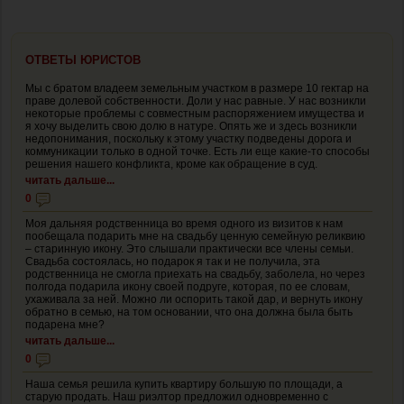
ОТВЕТЫ ЮРИСТОВ
Мы с братом владеем земельным участком в размере 10 гектар на
праве долевой собственности. Доли у нас равные. У нас возникли
некоторые проблемы с совместным распоряжением имущества и
я хочу выделить свою долю в натуре. Опять же и здесь возникли
недопонимания, поскольку к этому участку подведены дорога и
коммуникации только в одной точке. Есть ли еще какие-то способы
решения нашего конфликта, кроме как обращение в суд.
читать дальше...
0
Моя дальняя родственница во время одного из визитов к нам
пообещала подарить мне на свадьбу ценную семейную реликвию
– старинную икону. Это слышали практически все члены семьи.
Свадьба состоялась, но подарок я так и не получила, эта
родственница не смогла приехать на свадьбу, заболела, но через
полгода подарила икону своей подруге, которая, по ее словам,
ухаживала за ней. Можно ли оспорить такой дар, и вернуть икону
обратно в семью, на том основании, что она должна была быть
подарена мне?
читать дальше...
0
Наша семья решила купить квартиру большую по площади, а
старую продать. Наш риэлтор предложил одновременно с