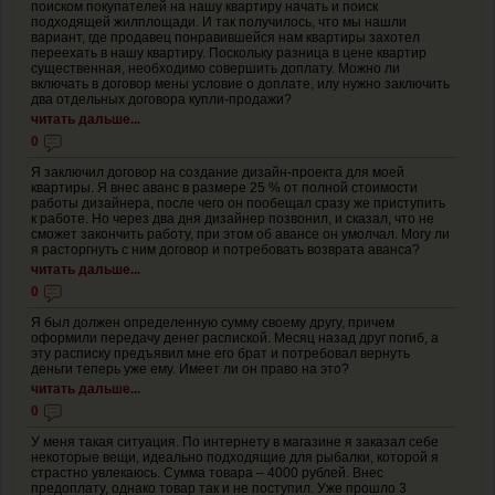
поиском покупателей на нашу квартиру начать и поиск
подходящей жилплощади. И так получилось, что мы нашли
вариант, где продавец понравившейся нам квартиры захотел
переехать в нашу квартиру. Поскольку разница в цене квартир
существенная, необходимо совершить доплату. Можно ли
включать в договор мены условие о доплате, илу нужно заключить
два отдельных договора купли-продажи?
читать дальше...
0
Я заключил договор на создание дизайн-проекта для моей
квартиры. Я внес аванс в размере 25 % от полной стоимости
работы дизайнера, после чего он пообещал сразу же приступить
к работе. Но через два дня дизайнер позвонил, и сказал, что не
сможет закончить работу, при этом об авансе он умолчал. Могу ли
я расторгнуть с ним договор и потребовать возврата аванса?
читать дальше...
0
Я был должен определенную сумму своему другу, причем
оформили передачу денег распиской. Месяц назад друг погиб, а
эту расписку предъявил мне его брат и потребовал вернуть
деньги теперь уже ему. Имеет ли он право на это?
читать дальше...
0
У меня такая ситуация. По интернету в магазине я заказал себе
некоторые вещи, идеально подходящие для рыбалки, которой я
страстно увлекаюсь. Сумма товара – 4000 рублей. Внес
предоплату, однако товар так и не поступил. Уже прошло 3