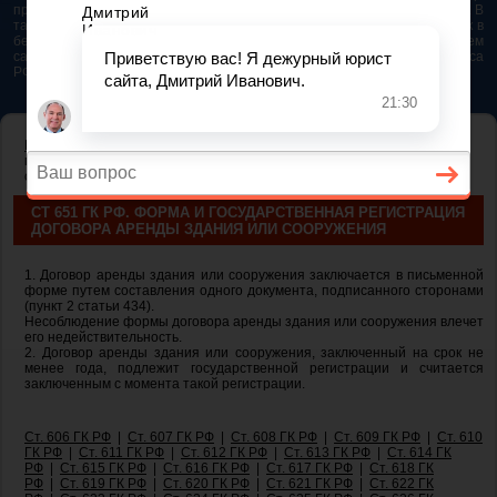
представляется возможным. Особенно если это нужно сделать быстро. В
таком случае самым простым и эффективным решением будет звонок в
бесплатную юридическую консультацию. Телефон указан на нашем
сайте. На сайте опубликована последняя редакция Гражданского кодекса
РФ 2026 - 2025
ГЛАВНАЯ
—
ГЛАВА 34. АРЕНДА
— ст 651 ГК РФ. Форма и
государственная регистрация договора аренды здания или
сооружения
СТ 651 ГК РФ. ФОРМА И ГОСУДАРСТВЕННАЯ РЕГИСТРАЦИЯ
ДОГОВОРА АРЕНДЫ ЗДАНИЯ ИЛИ СООРУЖЕНИЯ
1. Договор аренды здания или сооружения заключается в письменной
форме путем составления одного документа, подписанного сторонами
(пункт 2 статьи 434).
Несоблюдение формы договора аренды здания или сооружения влечет
его недействительность.
2. Договор аренды здания или сооружения, заключенный на срок не
менее года, подлежит государственной регистрации и считается
заключенным с момента такой регистрации.
Ст. 606 ГК РФ
|
Ст. 607 ГК РФ
|
Ст. 608 ГК РФ
|
Ст. 609 ГК РФ
|
Ст. 610
ГК РФ
|
Ст. 611 ГК РФ
|
Ст. 612 ГК РФ
|
Ст. 613 ГК РФ
|
Ст. 614 ГК
РФ
|
Ст. 615 ГК РФ
|
Ст. 616 ГК РФ
|
Ст. 617 ГК РФ
|
Ст. 618 ГК
РФ
|
Ст. 619 ГК РФ
|
Ст. 620 ГК РФ
|
Ст. 621 ГК РФ
|
Ст. 622 ГК