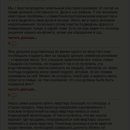
Мы с братом владеем земельным участком в размере 10 гектар на
праве долевой собственности. Доли у нас равные. У нас возникли
некоторые проблемы с совместным распоряжением имущества и
я хочу выделить свою долю в натуре. Опять же и здесь возникли
недопонимания, поскольку к этому участку подведены дорога и
коммуникации только в одной точке. Есть ли еще какие-то способы
решения нашего конфликта, кроме как обращение в суд.
читать дальше...
0
Моя дальняя родственница во время одного из визитов к нам
пообещала подарить мне на свадьбу ценную семейную реликвию
– старинную икону. Это слышали практически все члены семьи.
Свадьба состоялась, но подарок я так и не получила, эта
родственница не смогла приехать на свадьбу, заболела, но через
полгода подарила икону своей подруге, которая, по ее словам,
ухаживала за ней. Можно ли оспорить такой дар, и вернуть икону
обратно в семью, на том основании, что она должна была быть
подарена мне?
читать дальше...
0
Наша семья решила купить квартиру большую по площади, а
старую продать. Наш риэлтор предложил одновременно с
поиском покупателей на нашу квартиру начать и поиск
подходящей жилплощади. И так получилось, что мы нашли
вариант, где продавец понравившейся нам квартиры захотел
переехать в нашу квартиру. Поскольку разница в цене квартир
существенная, необходимо совершить доплату. Можно ли