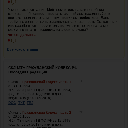
0
У меня такая ситуация. Мой поручитель, на которого была
возложена обязанность продать частный дом, находящийся в
ипотеке, продал его за меньшую цену, чем требовалось. Банк
требует с меня погасить оставшуюся задолженность. Скажите, как
мне разобраться – поручитель, получается, не виноват, а мне
следует выплатить издержку из своего кармана?
читать дальше...
0
Все консультации
СКАЧАТЬ ГРАЖДАНСКИЙ КОДЕКС РФ
Последняя редакция
Скачать
Гражданский Кодекс часть 1
от 30.11.1994
N 51-ФЗ (принят ГД ФС РФ 21.10.1994)
(ред. от 03.08.2018)(с изм. и доп.,
вступ. в силу с 01.09.2018)
DOC
TXT
FB2
Скачать
Гражданский Кодекс часть 2
от 26.01.1996
N 14-ФЗ (принят ГД ФС РФ 22.12.1995)
(ред. от 29.07.2018)(с изм. и доп.,