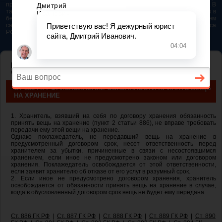
представляется возможным. Особенно если это нужно сделать быстро. В
таком случае самым простым и эффективным решением будет звонок в
бесплатную юридическую консультацию. Телефон указан на нашем
сайте. На сайте опубликована последняя редакция Гражданского кодекса
РФ 2026 - 2025
ГЛАВНАЯ
—
ГЛАВА 47. ХРАНЕНИЕ
— ст 888 ГК РФ. Исполнение
обязанности принять вещь на хранение
СТ 888 ГК РФ. ИСПОЛНЕНИЕ ОБЯЗАННОСТИ ПРИНЯТЬ ВЕЩЬ
НА ХРАНЕНИЕ
1. Хранитель, взявший на себя по договору хранения обязанность
принять вещь на хранение (пункт 2 статьи 886), не вправе требовать
передачи ему этой вещи на хранение.
Однако поклажедатель, не передавший вещь на хранение в
предусмотренный договором срок, несет ответственность перед
хранителем за убытки, причиненные в связи с несостоявшимся
хранением, если иное не предусмотрено законом или договором
хранения. Поклажедатель освобождается от этой ответственности,
если заявит хранителю об отказе от его услуг в разумный срок.
2. Если иное не предусмотрено договором хранения, хранитель
освобождается от обязанности принять вещь на хранение в случае,
когда в обусловленный договором срок вещь не будет ему передана.
Ст. 886 ГК РФ
|
Ст. 887 ГК РФ
|
Ст. 888 ГК РФ
|
Ст. 889 ГК РФ
|
Ст. 890