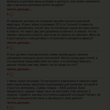
включать в договор мены условие о доплате, илу нужно заключить
два отдельных договора купли-продажи?
читать дальше...
0
Я заключил договор на создание дизайн-проекта для моей
квартиры. Я внес аванс в размере 25 % от полной стоимости
работы дизайнера, после чего он пообещал сразу же приступить
к работе. Но через два дня дизайнер позвонил, и сказал, что не
сможет закончить работу, при этом об авансе он умолчал. Могу ли
я расторгнуть с ним договор и потребовать возврата аванса?
читать дальше...
0
Я был должен определенную сумму своему другу, причем
оформили передачу денег распиской. Месяц назад друг погиб, а
эту расписку предъявил мне его брат и потребовал вернуть
деньги теперь уже ему. Имеет ли он право на это?
читать дальше...
0
У меня такая ситуация. По интернету в магазине я заказал себе
некоторые вещи, идеально подходящие для рыбалки, которой я
страстно увлекаюсь. Сумма товара – 4000 рублей. Внес
предоплату, однако товар так и не поступил. Уже прошло 3
недели. Скажите, как мне поступить в данной ситуации? Может ли
это быть мошенничеством, и как вернуть свои деньги?
читать дальше...
0