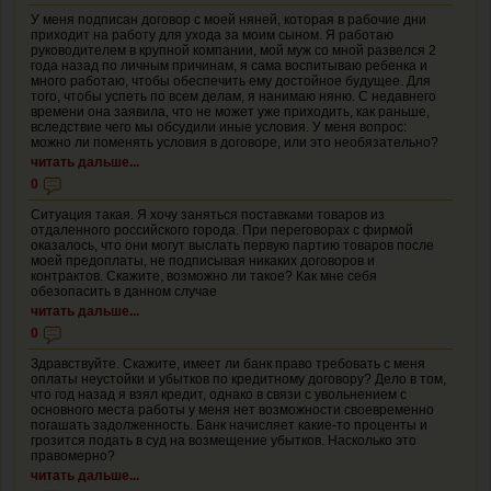
У меня подписан договор с моей няней, которая в рабочие дни
приходит на работу для ухода за моим сыном. Я работаю
руководителем в крупной компании, мой муж со мной развелся 2
года назад по личным причинам, я сама воспитываю ребенка и
много работаю, чтобы обеспечить ему достойное будущее. Для
того, чтобы успеть по всем делам, я нанимаю няню. С недавнего
времени она заявила, что не может уже приходить, как раньше,
вследствие чего мы обсудили иные условия. У меня вопрос:
можно ли поменять условия в договоре, или это необязательно?
читать дальше...
0
Ситуация такая. Я хочу заняться поставками товаров из
отдаленного российского города. При переговорах с фирмой
оказалось, что они могут выслать первую партию товаров после
моей предоплаты, не подписывая никаких договоров и
контрактов. Скажите, возможно ли такое? Как мне себя
обезопасить в данном случае
читать дальше...
0
Здравствуйте. Скажите, имеет ли банк право требовать с меня
оплаты неустойки и убытков по кредитному договору? Дело в том,
что год назад я взял кредит, однако в связи с увольнением с
основного места работы у меня нет возможности своевременно
погашать задолженность. Банк начисляет какие-то проценты и
грозится подать в суд на возмещение убытков. Насколько это
правомерно?
читать дальше...