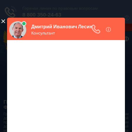
Дежурный юрист, звоните!
938-86-71
Москва и МО
(499)
467-34-68
СПб и ЛО
(812)
Все регионы
8 800 350-24-63
ГРАЖДАНСКИЙ КОДЕКС РОССИЙСКОЙ
ФЕДЕРАЦИИ 2026 - 2025
Гражданский Кодекс Российской Федерации является основным
документом правового поля в Российской Федерации. И именно по этой
причине в него часто вносят изменения. При работе с таким важным
документом необходимо убедиться в его актуальности на данный
момент. Разобраться во всех тонкостях и нюансах не всегда