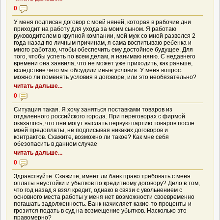
0
У меня подписан договор с моей няней, которая в рабочие дни
приходит на работу для ухода за моим сыном. Я работаю
руководителем в крупной компании, мой муж со мной развелся 2
года назад по личным причинам, я сама воспитываю ребенка и
много работаю, чтобы обеспечить ему достойное будущее. Для
того, чтобы успеть по всем делам, я нанимаю няню. С недавнего
времени она заявила, что не может уже приходить, как раньше,
вследствие чего мы обсудили иные условия. У меня вопрос:
можно ли поменять условия в договоре, или это необязательно?
читать дальше...
0
Ситуация такая. Я хочу заняться поставками товаров из
отдаленного российского города. При переговорах с фирмой
оказалось, что они могут выслать первую партию товаров после
моей предоплаты, не подписывая никаких договоров и
контрактов. Скажите, возможно ли такое? Как мне себя
обезопасить в данном случае
читать дальше...
0
Здравствуйте. Скажите, имеет ли банк право требовать с меня
оплаты неустойки и убытков по кредитному договору? Дело в том,
что год назад я взял кредит, однако в связи с увольнением с
основного места работы у меня нет возможности своевременно
погашать задолженность. Банк начисляет какие-то проценты и
грозится подать в суд на возмещение убытков. Насколько это
правомерно?