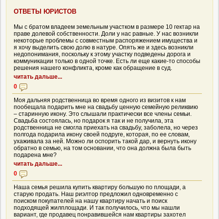
ОТВЕТЫ ЮРИСТОВ
Мы с братом владеем земельным участком в размере 10 гектар на
праве долевой собственности. Доли у нас равные. У нас возникли
некоторые проблемы с совместным распоряжением имущества и
я хочу выделить свою долю в натуре. Опять же и здесь возникли
недопонимания, поскольку к этому участку подведены дорога и
коммуникации только в одной точке. Есть ли еще какие-то способы
решения нашего конфликта, кроме как обращение в суд.
читать дальше...
0
Моя дальняя родственница во время одного из визитов к нам
пообещала подарить мне на свадьбу ценную семейную реликвию
– старинную икону. Это слышали практически все члены семьи.
Свадьба состоялась, но подарок я так и не получила, эта
родственница не смогла приехать на свадьбу, заболела, но через
полгода подарила икону своей подруге, которая, по ее словам,
ухаживала за ней. Можно ли оспорить такой дар, и вернуть икону
обратно в семью, на том основании, что она должна была быть
подарена мне?
читать дальше...
0
Наша семья решила купить квартиру большую по площади, а
старую продать. Наш риэлтор предложил одновременно с
поиском покупателей на нашу квартиру начать и поиск
подходящей жилплощади. И так получилось, что мы нашли
вариант, где продавец понравившейся нам квартиры захотел