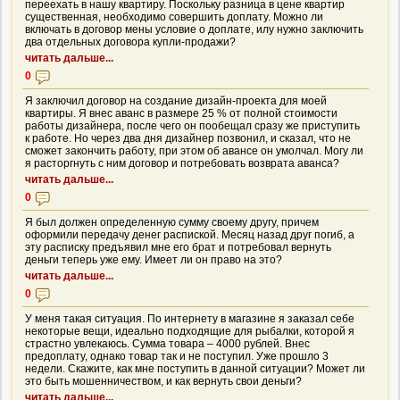
переехать в нашу квартиру. Поскольку разница в цене квартир
существенная, необходимо совершить доплату. Можно ли
включать в договор мены условие о доплате, илу нужно заключить
два отдельных договора купли-продажи?
читать дальше...
0
Я заключил договор на создание дизайн-проекта для моей
квартиры. Я внес аванс в размере 25 % от полной стоимости
работы дизайнера, после чего он пообещал сразу же приступить
к работе. Но через два дня дизайнер позвонил, и сказал, что не
сможет закончить работу, при этом об авансе он умолчал. Могу ли
я расторгнуть с ним договор и потребовать возврата аванса?
читать дальше...
0
Я был должен определенную сумму своему другу, причем
оформили передачу денег распиской. Месяц назад друг погиб, а
эту расписку предъявил мне его брат и потребовал вернуть
деньги теперь уже ему. Имеет ли он право на это?
читать дальше...
0
У меня такая ситуация. По интернету в магазине я заказал себе
некоторые вещи, идеально подходящие для рыбалки, которой я
страстно увлекаюсь. Сумма товара – 4000 рублей. Внес
предоплату, однако товар так и не поступил. Уже прошло 3
недели. Скажите, как мне поступить в данной ситуации? Может ли
это быть мошенничеством, и как вернуть свои деньги?
читать дальше...