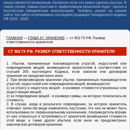
представляется возможным. Особенно если это нужно сделать быстро. В
таком случае самым простым и эффективным решением будет звонок в
бесплатную юридическую консультацию. Телефон указан на нашем
сайте. На сайте опубликована последняя редакция Гражданского кодекса
РФ 2026 - 2025
ГЛАВНАЯ
—
ГЛАВА 47. ХРАНЕНИЕ
— ст 902 ГК РФ. Размер
ответственности хранителя
СТ 902 ГК РФ. РАЗМЕР ОТВЕТСТВЕННОСТИ ХРАНИТЕЛЯ
1. Убытки, причиненные поклажедателю утратой, недостачей или
повреждением вещей, возмещаются хранителем в соответствии со
статьей 393 настоящего Кодекса, если законом или договором
хранения не предусмотрено иное.
2. При безвозмездном хранении убытки, причиненные поклажедателю
утратой, недостачей или повреждением вещей, возмещаются:
1) за утрату и недостачу вещей - в размере стоимости утраченных или
недостающих вещей;
2) за повреждение вещей - в размере суммы, на которую понизилась их
стоимость.
3. В случае, когда в результате повреждения, за которое хранитель
отвечает, качество вещи изменилось настолько, что она не может быть
использована по первоначальному назначению, поклажедатель вправе
от нее отказаться и потребовать от хранителя возмещения стоимости
этой вещи, а также других убытков, если иное не предусмотрено
законом или договором хранения.