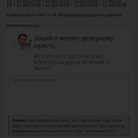
РФ
|
Ст. 919 ГК РФ
|
Ст. 920 ГК РФ
|
Ст. 921 ГК РФ
|
Ст. 922 ГК
РФ
|
Ст. 923 ГК РФ
|
Ст. 924 ГК РФ
|
Ст. 925 ГК РФ
|
Ст. 926 ГК РФ
Комментарии к ст 897 ГК РФ. Возмещение расходов на хранение :
Комментариев нет.
Задайте вопрос дежурному
юристу,
И ПОЛУЧИТЕ БЕСПЛАТНУЮ
КОНСУЛЬТАЦИЮ В ТЕЧЕНИЕ 5
МИНУТ.
Пример:
Дом оформлен на меня, но я там жить не буду, в нем
будет проживать и прописан мой дед постоянно. Как оформить
коммунальные услуги на него и кто будет их оплачивать??