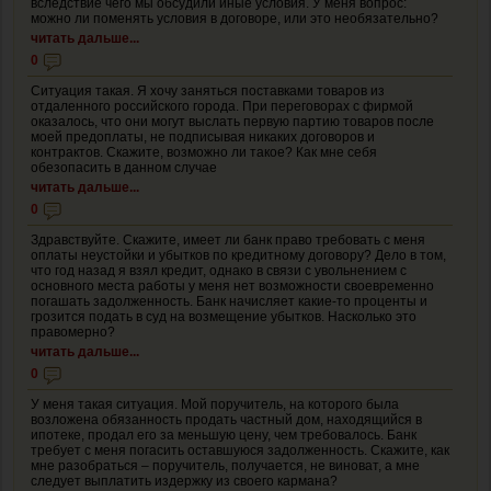
вследствие чего мы обсудили иные условия. У меня вопрос:
можно ли поменять условия в договоре, или это необязательно?
читать дальше...
0
Ситуация такая. Я хочу заняться поставками товаров из
отдаленного российского города. При переговорах с фирмой
оказалось, что они могут выслать первую партию товаров после
моей предоплаты, не подписывая никаких договоров и
контрактов. Скажите, возможно ли такое? Как мне себя
обезопасить в данном случае
читать дальше...
0
Здравствуйте. Скажите, имеет ли банк право требовать с меня
оплаты неустойки и убытков по кредитному договору? Дело в том,
что год назад я взял кредит, однако в связи с увольнением с
основного места работы у меня нет возможности своевременно
погашать задолженность. Банк начисляет какие-то проценты и
грозится подать в суд на возмещение убытков. Насколько это
правомерно?
читать дальше...
0
У меня такая ситуация. Мой поручитель, на которого была
возложена обязанность продать частный дом, находящийся в
ипотеке, продал его за меньшую цену, чем требовалось. Банк
требует с меня погасить оставшуюся задолженность. Скажите, как
мне разобраться – поручитель, получается, не виноват, а мне
следует выплатить издержку из своего кармана?