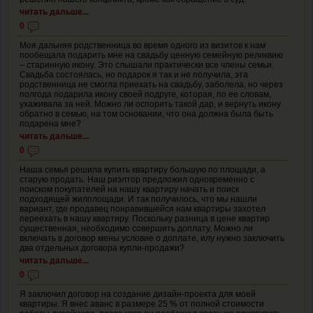
читать дальше...
0
Моя дальняя родственница во время одного из визитов к нам
пообещала подарить мне на свадьбу ценную семейную реликвию
– старинную икону. Это слышали практически все члены семьи.
Свадьба состоялась, но подарок я так и не получила, эта
родственница не смогла приехать на свадьбу, заболела, но через
полгода подарила икону своей подруге, которая, по ее словам,
ухаживала за ней. Можно ли оспорить такой дар, и вернуть икону
обратно в семью, на том основании, что она должна была быть
подарена мне?
читать дальше...
0
Наша семья решила купить квартиру большую по площади, а
старую продать. Наш риэлтор предложил одновременно с
поиском покупателей на нашу квартиру начать и поиск
подходящей жилплощади. И так получилось, что мы нашли
вариант, где продавец понравившейся нам квартиры захотел
переехать в нашу квартиру. Поскольку разница в цене квартир
существенная, необходимо совершить доплату. Можно ли
включать в договор мены условие о доплате, илу нужно заключить
два отдельных договора купли-продажи?
читать дальше...
0
Я заключил договор на создание дизайн-проекта для моей
квартиры. Я внес аванс в размере 25 % от полной стоимости