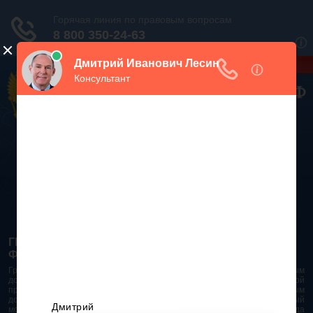
Дежурный юрист, звоните!
938-86-71
Москва и МО
(499)
467-34-68
СПб и ЛО
(812)
Все регионы
8 800 350-24-63
ГРАЖДАНСКИЙ КОДЕКС РОССИЙСКОЙ
ФЕДЕРАЦИИ 2026 - 2025
Гражданский Кодекс Российской Федерации является основным
документом правового поля в Российской Федерации. И именно по этой
причине в него часто вносят изменения. При работе с таким важным
документом необходимо убедиться в его актуальности на данный
момент. Разобраться во всех тонкостях и нюансах не всегда