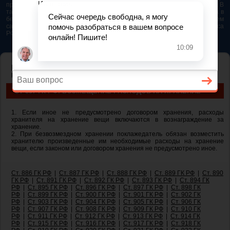
представляется возможным. Особенно если это нужно сделать быстро. В
таком случае самым простым и эффективным решением будет звонок в
бесплатную юридическую консультацию. Телефон указан на нашем
сайте. На сайте опубликована последняя редакция Гражданского кодекса
РФ 2026 - 2025
ГЛАВНАЯ
—
ГЛАВА 47. ХРАНЕНИЕ
— ст 897 ГК РФ. Возмещение
расходов на хранение
СТ 897 ГК РФ. ВОЗМЕЩЕНИЕ РАСХОДОВ НА ХРАНЕНИЕ
1. Если иное не предусмотрено договором хранения, расходы
хранителя на хранение вещи включаются в вознаграждение за
хранение.
2. При безвозмездном хранении поклажедатель обязан возместить
хранителю произведенные им необходимые расходы на хранение
вещи, если законом или договором хранения не предусмотрено иное.
Ст. 886 ГК РФ
|
Ст. 887 ГК РФ
|
Ст. 888 ГК РФ
|
Ст. 889 ГК РФ
|
Ст. 890
ГК РФ
|
Ст. 891 ГК РФ
|
Ст. 892 ГК РФ
|
Ст. 893 ГК РФ
|
Ст. 894 ГК
РФ
|
Ст. 895 ГК РФ
|
Ст. 896 ГК РФ
|
Ст. 897 ГК РФ
|
Ст. 898 ГК
РФ
|
Ст. 899 ГК РФ
|
Ст. 900 ГК РФ
|
Ст. 901 ГК РФ
|
Ст. 902 ГК
РФ
|
Ст. 903 ГК РФ
|
Ст. 904 ГК РФ
|
Ст. 905 ГК РФ
|
Ст. 906 ГК
РФ
|
Ст. 907 ГК РФ
|
Ст. 908 ГК РФ
|
Ст. 909 ГК РФ
|
Ст. 910 ГК
РФ
|
Ст. 911 ГК РФ
|
Ст. 912 ГК РФ
|
Ст. 913 ГК РФ
|
Ст. 914 ГК
РФ
|
Ст. 915 ГК РФ
|
Ст. 916 ГК РФ
|
Ст. 917 ГК РФ
|
Ст. 918 ГК