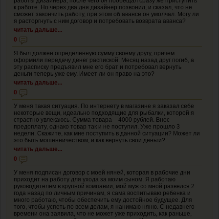
работы дизайнера, после чего он пообещал сразу же приступить
к работе. Но через два дня дизайнер позвонил, и сказал, что не
сможет закончить работу, при этом об авансе он умолчал. Могу ли
я расторгнуть с ним договор и потребовать возврата аванса?
читать дальше...
0
Я был должен определенную сумму своему другу, причем
оформили передачу денег распиской. Месяц назад друг погиб, а
эту расписку предъявил мне его брат и потребовал вернуть
деньги теперь уже ему. Имеет ли он право на это?
читать дальше...
0
У меня такая ситуация. По интернету в магазине я заказал себе
некоторые вещи, идеально подходящие для рыбалки, которой я
страстно увлекаюсь. Сумма товара – 4000 рублей. Внес
предоплату, однако товар так и не поступил. Уже прошло 3
недели. Скажите, как мне поступить в данной ситуации? Может ли
это быть мошенничеством, и как вернуть свои деньги?
читать дальше...
0
У меня подписан договор с моей няней, которая в рабочие дни
приходит на работу для ухода за моим сыном. Я работаю
руководителем в крупной компании, мой муж со мной развелся 2
года назад по личным причинам, я сама воспитываю ребенка и
много работаю, чтобы обеспечить ему достойное будущее. Для
того, чтобы успеть по всем делам, я нанимаю няню. С недавнего
времени она заявила, что не может уже приходить, как раньше,