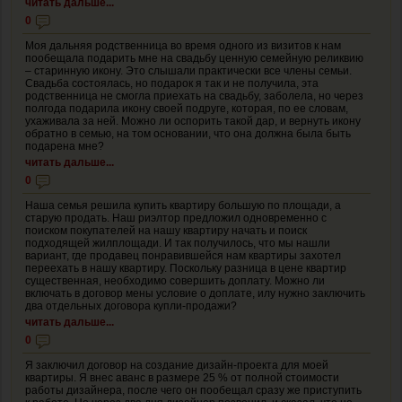
читать дальше...
0
Моя дальняя родственница во время одного из визитов к нам
пообещала подарить мне на свадьбу ценную семейную реликвию
– старинную икону. Это слышали практически все члены семьи.
Свадьба состоялась, но подарок я так и не получила, эта
родственница не смогла приехать на свадьбу, заболела, но через
полгода подарила икону своей подруге, которая, по ее словам,
ухаживала за ней. Можно ли оспорить такой дар, и вернуть икону
обратно в семью, на том основании, что она должна была быть
подарена мне?
читать дальше...
0
Наша семья решила купить квартиру большую по площади, а
старую продать. Наш риэлтор предложил одновременно с
поиском покупателей на нашу квартиру начать и поиск
подходящей жилплощади. И так получилось, что мы нашли
вариант, где продавец понравившейся нам квартиры захотел
переехать в нашу квартиру. Поскольку разница в цене квартир
существенная, необходимо совершить доплату. Можно ли
включать в договор мены условие о доплате, илу нужно заключить
два отдельных договора купли-продажи?
читать дальше...
0
Я заключил договор на создание дизайн-проекта для моей
квартиры. Я внес аванс в размере 25 % от полной стоимости
работы дизайнера, после чего он пообещал сразу же приступить