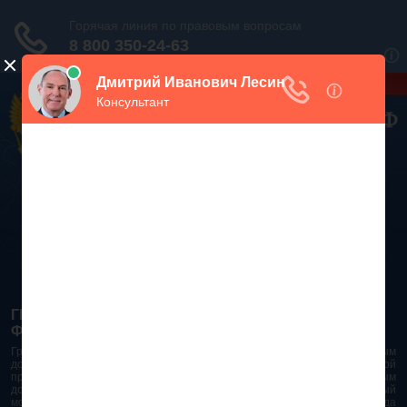
Дежурный юрист, звоните!
938-86-71
Москва и МО
(499)
467-34-68
СПб и ЛО
(812)
Все регионы
8 800 350-24-63
ГРАЖДАНСКИЙ КОДЕКС РОССИЙСКОЙ
ФЕДЕРАЦИИ 2026 - 2025
Гражданский Кодекс Российской Федерации является основным
документом правового поля в Российской Федерации. И именно по этой
причине в него часто вносят изменения. При работе с таким важным
документом необходимо убедиться в его актуальности на данный
момент. Разобраться во всех тонкостях и нюансах не всегда