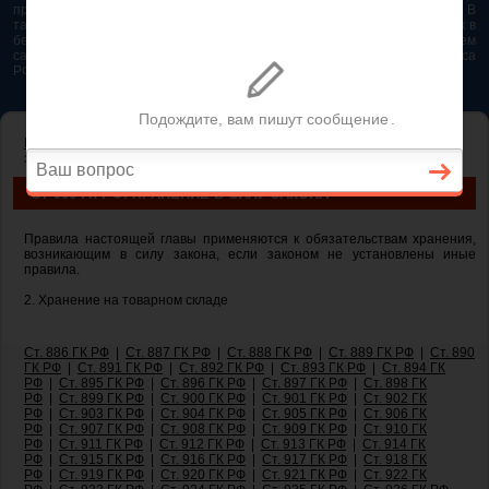
представляется возможным. Особенно если это нужно сделать быстро. В
таком случае самым простым и эффективным решением будет звонок в
бесплатную юридическую консультацию. Телефон указан на нашем
сайте. На сайте опубликована последняя редакция Гражданского кодекса
РФ 2026 - 2025
ГЛАВНАЯ
—
ГЛАВА 47. ХРАНЕНИЕ
— ст 906 ГК РФ. Хранение в силу
закона
СТ 906 ГК РФ. ХРАНЕНИЕ В СИЛУ ЗАКОНА
Правила настоящей главы применяются к обязательствам хранения,
возникающим в силу закона, если законом не установлены иные
правила.
2. Хранение на товарном складе
Ст. 886 ГК РФ
|
Ст. 887 ГК РФ
|
Ст. 888 ГК РФ
|
Ст. 889 ГК РФ
|
Ст. 890
ГК РФ
|
Ст. 891 ГК РФ
|
Ст. 892 ГК РФ
|
Ст. 893 ГК РФ
|
Ст. 894 ГК
РФ
|
Ст. 895 ГК РФ
|
Ст. 896 ГК РФ
|
Ст. 897 ГК РФ
|
Ст. 898 ГК
РФ
|
Ст. 899 ГК РФ
|
Ст. 900 ГК РФ
|
Ст. 901 ГК РФ
|
Ст. 902 ГК
РФ
|
Ст. 903 ГК РФ
|
Ст. 904 ГК РФ
|
Ст. 905 ГК РФ
|
Ст. 906 ГК
РФ
|
Ст. 907 ГК РФ
|
Ст. 908 ГК РФ
|
Ст. 909 ГК РФ
|
Ст. 910 ГК
РФ
|
Ст. 911 ГК РФ
|
Ст. 912 ГК РФ
|
Ст. 913 ГК РФ
|
Ст. 914 ГК
РФ
|
Ст. 915 ГК РФ
|
Ст. 916 ГК РФ
|
Ст. 917 ГК РФ
|
Ст. 918 ГК
РФ
|
Ст. 919 ГК РФ
|
Ст. 920 ГК РФ
|
Ст. 921 ГК РФ
|
Ст. 922 ГК