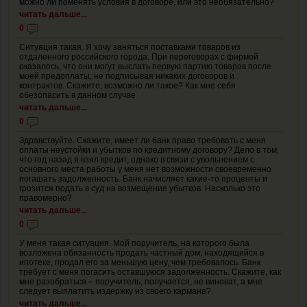
можно ли поменять условия в договоре, или это необязательно?
читать дальше...
0
Ситуация такая. Я хочу заняться поставками товаров из
отдаленного российского города. При переговорах с фирмой
оказалось, что они могут выслать первую партию товаров после
моей предоплаты, не подписывая никаких договоров и
контрактов. Скажите, возможно ли такое? Как мне себя
обезопасить в данном случае
читать дальше...
0
Здравствуйте. Скажите, имеет ли банк право требовать с меня
оплаты неустойки и убытков по кредитному договору? Дело в том,
что год назад я взял кредит, однако в связи с увольнением с
основного места работы у меня нет возможности своевременно
погашать задолженность. Банк начисляет какие-то проценты и
грозится подать в суд на возмещение убытков. Насколько это
правомерно?
читать дальше...
0
У меня такая ситуация. Мой поручитель, на которого была
возложена обязанность продать частный дом, находящийся в
ипотеке, продал его за меньшую цену, чем требовалось. Банк
требует с меня погасить оставшуюся задолженность. Скажите, как
мне разобраться – поручитель, получается, не виноват, а мне
следует выплатить издержку из своего кармана?
читать дальше...