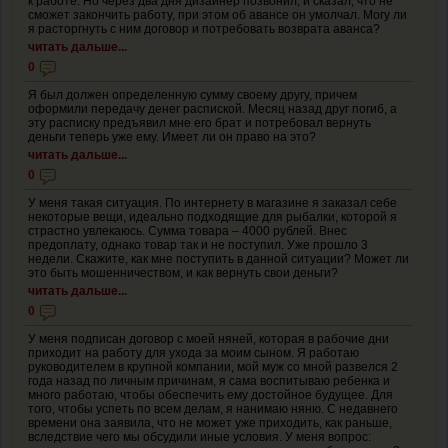
к работе. Но через два дня дизайнер позвонил, и сказал, что не
сможет закончить работу, при этом об авансе он умолчал. Могу ли
я расторгнуть с ним договор и потребовать возврата аванса?
читать дальше...
0
Я был должен определенную сумму своему другу, причем
оформили передачу денег распиской. Месяц назад друг погиб, а
эту расписку предъявил мне его брат и потребовал вернуть
деньги теперь уже ему. Имеет ли он право на это?
читать дальше...
0
У меня такая ситуация. По интернету в магазине я заказал себе
некоторые вещи, идеально подходящие для рыбалки, которой я
страстно увлекаюсь. Сумма товара – 4000 рублей. Внес
предоплату, однако товар так и не поступил. Уже прошло 3
недели. Скажите, как мне поступить в данной ситуации? Может ли
это быть мошенничеством, и как вернуть свои деньги?
читать дальше...
0
У меня подписан договор с моей няней, которая в рабочие дни
приходит на работу для ухода за моим сыном. Я работаю
руководителем в крупной компании, мой муж со мной развелся 2
года назад по личным причинам, я сама воспитываю ребенка и
много работаю, чтобы обеспечить ему достойное будущее. Для
того, чтобы успеть по всем делам, я нанимаю няню. С недавнего
времени она заявила, что не может уже приходить, как раньше,
вследствие чего мы обсудили иные условия. У меня вопрос: