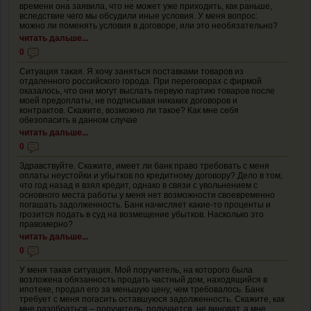
времени она заявила, что не может уже приходить, как раньше,
вследствие чего мы обсудили иные условия. У меня вопрос:
можно ли поменять условия в договоре, или это необязательно?
читать дальше...
0
Ситуация такая. Я хочу заняться поставками товаров из
отдаленного российского города. При переговорах с фирмой
оказалось, что они могут выслать первую партию товаров после
моей предоплаты, не подписывая никаких договоров и
контрактов. Скажите, возможно ли такое? Как мне себя
обезопасить в данном случае
читать дальше...
0
Здравствуйте. Скажите, имеет ли банк право требовать с меня
оплаты неустойки и убытков по кредитному договору? Дело в том,
что год назад я взял кредит, однако в связи с увольнением с
основного места работы у меня нет возможности своевременно
погашать задолженность. Банк начисляет какие-то проценты и
грозится подать в суд на возмещение убытков. Насколько это
правомерно?
читать дальше...
0
У меня такая ситуация. Мой поручитель, на которого была
возложена обязанность продать частный дом, находящийся в
ипотеке, продал его за меньшую цену, чем требовалось. Банк
требует с меня погасить оставшуюся задолженность. Скажите, как
мне разобраться – поручитель, получается, не виноват, а мне