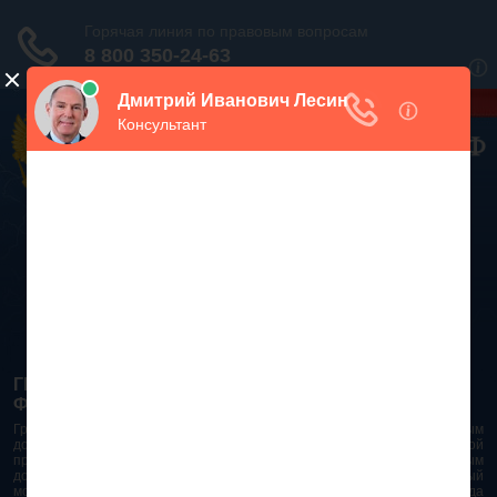
Дежурный юрист, звоните!
938-86-71
Москва и МО
(499)
467-34-68
СПб и ЛО
(812)
Все регионы
8 800 350-24-63
ГРАЖДАНСКИЙ КОДЕКС РОССИЙСКОЙ
ФЕДЕРАЦИИ 2026 - 2025
Гражданский Кодекс Российской Федерации является основным
документом правового поля в Российской Федерации. И именно по этой
причине в него часто вносят изменения. При работе с таким важным
документом необходимо убедиться в его актуальности на данный
момент. Разобраться во всех тонкостях и нюансах не всегда