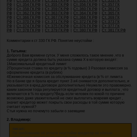
РФ
|
Ст. 350 ГК РФ
|
Ст. 351 ГК РФ
|
Ст. 352 ГК РФ
|
Ст. 353 ГК
РФ
|
Ст. 354 ГК РФ
|
Ст. 355 ГК РФ
|
Ст. 356 ГК РФ
|
Ст. 357 ГК
РФ
|
Ст. 358 ГК РФ
|
Ст. 359 ГК РФ
|
Ст. 360 ГК РФ
|
Ст. 361 ГК
РФ
|
Ст. 362 ГК РФ
|
Ст. 363 ГК РФ
|
Ст. 364 ГК РФ
|
Ст. 365 ГК
РФ
|
Ст. 366 ГК РФ
|
Ст. 367 ГК РФ
|
Ст. 368 ГК РФ
|
Ст. 369 ГК
РФ
|
Ст. 370 ГК РФ
|
Ст. 371 ГК РФ
|
Ст. 372 ГК РФ
|
Ст. 373 ГК
РФ
|
Ст. 374 ГК РФ
|
Ст. 375 ГК РФ
|
Ст. 376 ГК РФ
|
Ст. 377 ГК
РФ
|
Ст. 378 ГК РФ
|
Ст. 379 ГК РФ
|
Ст. 380 ГК РФ
|
Ст. 381 ГК РФ
Комментарии к ст 330 ГК РФ. Понятие неустойки :
1. Татьяна:
Доброго Вам времени суток. У меня сложилось такое мнение ,что в
сумме кредита должна быть указана сумма Х в которую входят:
1Максимальный кредитный лимит
2Процентная ставка по кредиту (в % годовых) 3 Разовая комиссия за
оформление кредита (в рублях)
4Ежемесячная комиссия за обслуживание кредита (в % от лимита
Но в банке где я брала кредит пункт 3 и4 снимается дополнительно, и
указывается в кред.договоре дополнительно Неужели это правомерно.
каким законом тогда регулируется кредитный договор и выплата , что
включается в % по кредиту?Ведь если человек по кокой-то причине
возможно даже уважительной не смог выплатить вовремя кредит ,
значит кредитор может покрыть свои расходы в той сумме которую
считает нужной?
Стья нужна но почемуто забыли о заемщике
2. Владимир:
писал:
По требованию об уплате неустойки кредитор не обязан