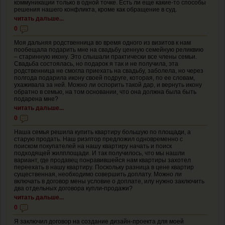
коммуникации только в одной точке. Есть ли еще какие-то способы
решения нашего конфликта, кроме как обращение в суд.
читать дальше...
0
Моя дальняя родственница во время одного из визитов к нам
пообещала подарить мне на свадьбу ценную семейную реликвию
– старинную икону. Это слышали практически все члены семьи.
Свадьба состоялась, но подарок я так и не получила, эта
родственница не смогла приехать на свадьбу, заболела, но через
полгода подарила икону своей подруге, которая, по ее словам,
ухаживала за ней. Можно ли оспорить такой дар, и вернуть икону
обратно в семью, на том основании, что она должна была быть
подарена мне?
читать дальше...
0
Наша семья решила купить квартиру большую по площади, а
старую продать. Наш риэлтор предложил одновременно с
поиском покупателей на нашу квартиру начать и поиск
подходящей жилплощади. И так получилось, что мы нашли
вариант, где продавец понравившейся нам квартиры захотел
переехать в нашу квартиру. Поскольку разница в цене квартир
существенная, необходимо совершить доплату. Можно ли
включать в договор мены условие о доплате, илу нужно заключить
два отдельных договора купли-продажи?
читать дальше...
0
Я заключил договор на создание дизайн-проекта для моей