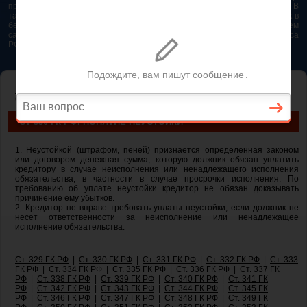
представляется возможным. Особенно если это нужно сделать быстро. В
таком случае самым простым и эффективным решением будет звонок в
бесплатную юридическую консультацию. Телефон указан на нашем
сайте. На сайте опубликована последняя редакция Гражданского кодекса
РФ 2026 - 2025
ГЛАВНАЯ
—
ГЛАВА 23. ОБЕСПЕЧЕНИЕ ИСПОЛНЕНИЯ
ОБЯЗАТЕЛЬСТВ
— ст 330 ГК РФ. Понятие неустойки
СТ 330 ГК РФ. ПОНЯТИЕ НЕУСТОЙКИ
1. Неустойкой (штрафом, пеней) признается определенная законом
или договором денежная сумма, которую должник обязан уплатить
кредитору в случае неисполнения или ненадлежащего исполнения
обязательства, в частности в случае просрочки исполнения. По
требованию об уплате неустойки кредитор не обязан доказывать
причинение ему убытков.
2. Кредитор не вправе требовать уплаты неустойки, если должник не
несет ответственности за неисполнение или ненадлежащее
исполнение обязательства.
Ст. 329 ГК РФ
|
Ст. 330 ГК РФ
|
Ст. 331 ГК РФ
|
Ст. 332 ГК РФ
|
Ст. 333
ГК РФ
|
Ст. 334 ГК РФ
|
Ст. 335 ГК РФ
|
Ст. 336 ГК РФ
|
Ст. 337 ГК
РФ
|
Ст. 338 ГК РФ
|
Ст. 339 ГК РФ
|
Ст. 340 ГК РФ
|
Ст. 341 ГК
РФ
|
Ст. 342 ГК РФ
|
Ст. 343 ГК РФ
|
Ст. 344 ГК РФ
|
Ст. 345 ГК
РФ
|
Ст. 346 ГК РФ
|
Ст. 347 ГК РФ
|
Ст. 348 ГК РФ
|
Ст. 349 ГК