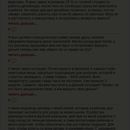
квартиры. Я внес аванс в размере 25 % от полной стоимости
работы дизайнера, после чего он пообещал сразу же приступить
к работе. Но через два дня дизайнер позвонил, и сказал, что не
сможет закончить работу, при этом об авансе он умолчал. Могу ли
я расторгнуть с ним договор и потребовать возврата аванса?
читать дальше...
0
Я был должен определенную сумму своему другу, причем
оформили передачу денег распиской. Месяц назад друг погиб, а
эту расписку предъявил мне его брат и потребовал вернуть
деньги теперь уже ему. Имеет ли он право на это?
читать дальше...
0
У меня такая ситуация. По интернету в магазине я заказал себе
некоторые вещи, идеально подходящие для рыбалки, которой я
страстно увлекаюсь. Сумма товара – 4000 рублей. Внес
предоплату, однако товар так и не поступил. Уже прошло 3
недели. Скажите, как мне поступить в данной ситуации? Может ли
это быть мошенничеством, и как вернуть свои деньги?
читать дальше...
0
У меня подписан договор с моей няней, которая в рабочие дни
приходит на работу для ухода за моим сыном. Я работаю
руководителем в крупной компании, мой муж со мной развелся 2
года назад по личным причинам, я сама воспитываю ребенка и
много работаю, чтобы обеспечить ему достойное будущее. Для
того, чтобы успеть по всем делам, я нанимаю няню. С недавнего