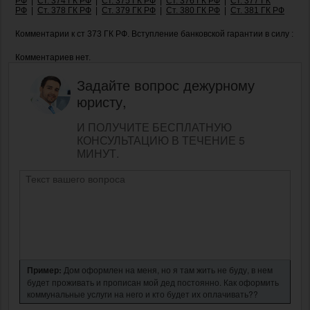
РФ
|
Ст. 374 ГК РФ
|
Ст. 375 ГК РФ
|
Ст. 376 ГК РФ
|
Ст. 377 ГК
РФ
|
Ст. 378 ГК РФ
|
Ст. 379 ГК РФ
|
Ст. 380 ГК РФ
|
Ст. 381 ГК РФ
Комментарии к ст 373 ГК РФ. Вступление банковской гарантии в силу :
Комментариев нет.
Задайте вопрос дежурному
юристу,
И ПОЛУЧИТЕ БЕСПЛАТНУЮ
КОНСУЛЬТАЦИЮ В ТЕЧЕНИЕ 5
МИНУТ.
Пример:
Дом оформлен на меня, но я там жить не буду, в нем
будет проживать и прописан мой дед постоянно. Как оформить
коммунальные услуги на него и кто будет их оплачивать??