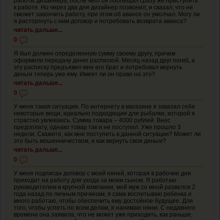
работы дизайнера, после чего он пообещал сразу же приступить
к работе. Но через два дня дизайнер позвонил, и сказал, что не
сможет закончить работу, при этом об авансе он умолчал. Могу ли
я расторгнуть с ним договор и потребовать возврата аванса?
читать дальше...
0
Я был должен определенную сумму своему другу, причем
оформили передачу денег распиской. Месяц назад друг погиб, а
эту расписку предъявил мне его брат и потребовал вернуть
деньги теперь уже ему. Имеет ли он право на это?
читать дальше...
0
У меня такая ситуация. По интернету в магазине я заказал себе
некоторые вещи, идеально подходящие для рыбалки, которой я
страстно увлекаюсь. Сумма товара – 4000 рублей. Внес
предоплату, однако товар так и не поступил. Уже прошло 3
недели. Скажите, как мне поступить в данной ситуации? Может ли
это быть мошенничеством, и как вернуть свои деньги?
читать дальше...
0
У меня подписан договор с моей няней, которая в рабочие дни
приходит на работу для ухода за моим сыном. Я работаю
руководителем в крупной компании, мой муж со мной развелся 2
года назад по личным причинам, я сама воспитываю ребенка и
много работаю, чтобы обеспечить ему достойное будущее. Для
того, чтобы успеть по всем делам, я нанимаю няню. С недавнего
времени она заявила, что не может уже приходить, как раньше,