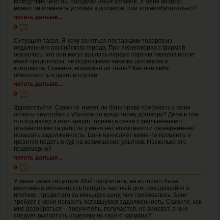
вследствие чего мы обсудили иные условия. У меня вопрос:
можно ли поменять условия в договоре, или это необязательно?
читать дальше...
0
Ситуация такая. Я хочу заняться поставками товаров из
отдаленного российского города. При переговорах с фирмой
оказалось, что они могут выслать первую партию товаров после
моей предоплаты, не подписывая никаких договоров и
контрактов. Скажите, возможно ли такое? Как мне себя
обезопасить в данном случае
читать дальше...
0
Здравствуйте. Скажите, имеет ли банк право требовать с меня
оплаты неустойки и убытков по кредитному договору? Дело в том,
что год назад я взял кредит, однако в связи с увольнением с
основного места работы у меня нет возможности своевременно
погашать задолженность. Банк начисляет какие-то проценты и
грозится подать в суд на возмещение убытков. Насколько это
правомерно?
читать дальше...
0
У меня такая ситуация. Мой поручитель, на которого была
возложена обязанность продать частный дом, находящийся в
ипотеке, продал его за меньшую цену, чем требовалось. Банк
требует с меня погасить оставшуюся задолженность. Скажите, как
мне разобраться – поручитель, получается, не виноват, а мне
следует выплатить издержку из своего кармана?