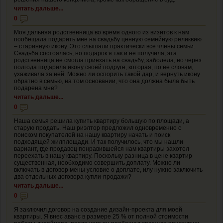
читать дальше...
0
Моя дальняя родственница во время одного из визитов к нам
пообещала подарить мне на свадьбу ценную семейную реликвию
– старинную икону. Это слышали практически все члены семьи.
Свадьба состоялась, но подарок я так и не получила, эта
родственница не смогла приехать на свадьбу, заболела, но через
полгода подарила икону своей подруге, которая, по ее словам,
ухаживала за ней. Можно ли оспорить такой дар, и вернуть икону
обратно в семью, на том основании, что она должна была быть
подарена мне?
читать дальше...
0
Наша семья решила купить квартиру большую по площади, а
старую продать. Наш риэлтор предложил одновременно с
поиском покупателей на нашу квартиру начать и поиск
подходящей жилплощади. И так получилось, что мы нашли
вариант, где продавец понравившейся нам квартиры захотел
переехать в нашу квартиру. Поскольку разница в цене квартир
существенная, необходимо совершить доплату. Можно ли
включать в договор мены условие о доплате, илу нужно заключить
два отдельных договора купли-продажи?
читать дальше...
0
Я заключил договор на создание дизайн-проекта для моей
квартиры. Я внес аванс в размере 25 % от полной стоимости