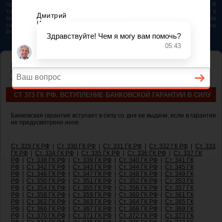
представляется возможным. Особенно если это нужно сделать быстро. В
таком случае самым простым и эффективным решением будет звонок в
бесплатную юридическую консультацию. Телефон указан на нашем
сайте. На сайте опубликована последняя редакция Гражданского кодекса
РФ 2026 - 2025
ГЛАВНАЯ
—
ГЛАВА 23. ОБЕСПЕЧЕНИЕ ИСПОЛНЕНИЯ
ОБЯЗАТЕЛЬСТВ
— ст 373 ГК РФ. Вступление банковской гарантии в
силу
СТ 373 ГК РФ. ВСТУПЛЕНИЕ БАНКОВСКОЙ ГАРАНТИИ В СИЛУ
Банковская гарантия вступает в силу со дня ее выдачи, если в гарантии
не предусмотрено иное.
Ст. 329 ГК РФ
|
Ст. 330 ГК РФ
|
Ст. 331 ГК РФ
|
Ст. 332 ГК РФ
|
Ст. 333
ГК РФ
|
Ст. 334 ГК РФ
|
Ст. 335 ГК РФ
|
Ст. 336 ГК РФ
|
Ст. 337 ГК
РФ
|
Ст. 338 ГК РФ
|
Ст. 339 ГК РФ
|
Ст. 340 ГК РФ
|
Ст. 341 ГК
РФ
|
Ст. 342 ГК РФ
|
Ст. 343 ГК РФ
|
Ст. 344 ГК РФ
|
Ст. 345 ГК
РФ
|
Ст. 346 ГК РФ
|
Ст. 347 ГК РФ
|
Ст. 348 ГК РФ
|
Ст. 349 ГК
РФ
|
Ст. 350 ГК РФ
|
Ст. 351 ГК РФ
|
Ст. 352 ГК РФ
|
Ст. 353 ГК
РФ
|
Ст. 354 ГК РФ
|
Ст. 355 ГК РФ
|
Ст. 356 ГК РФ
|
Ст. 357 ГК
РФ
|
Ст. 358 ГК РФ
|
Ст. 359 ГК РФ
|
Ст. 360 ГК РФ
|
Ст. 361 ГК
РФ
|
Ст. 362 ГК РФ
|
Ст. 363 ГК РФ
|
Ст. 364 ГК РФ
|
Ст. 365 ГК
РФ
|
Ст. 366 ГК РФ
|
Ст. 367 ГК РФ
|
Ст. 368 ГК РФ
|
Ст. 369 ГК
РФ
|
Ст. 370 ГК РФ
|
Ст. 371 ГК РФ
|
Ст. 372 ГК РФ
|
Ст. 373 ГК