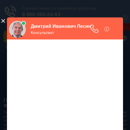
Дежурный юрист, звоните!
938-86-71
Москва и МО
(499)
467-34-68
СПб и ЛО
(812)
Все регионы
8 800 350-24-63
ГРАЖДАНСКИЙ КОДЕКС РОССИЙСКОЙ
ФЕДЕРАЦИИ 2026 - 2025
Гражданский Кодекс Российской Федерации является основным
документом правового поля в Российской Федерации. И именно по этой
причине в него часто вносят изменения. При работе с таким важным
документом необходимо убедиться в его актуальности на данный
момент. Разобраться во всех тонкостях и нюансах не всегда