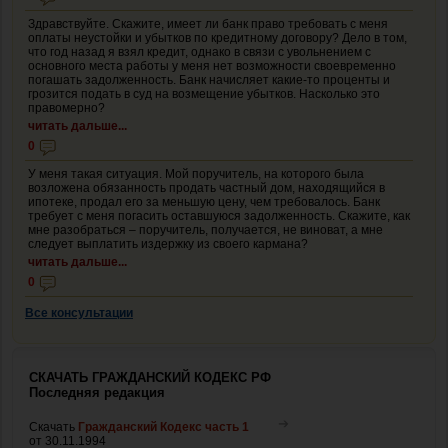
Здравствуйте. Скажите, имеет ли банк право требовать с меня
оплаты неустойки и убытков по кредитному договору? Дело в том,
что год назад я взял кредит, однако в связи с увольнением с
основного места работы у меня нет возможности своевременно
погашать задолженность. Банк начисляет какие-то проценты и
грозится подать в суд на возмещение убытков. Насколько это
правомерно?
читать дальше...
0
У меня такая ситуация. Мой поручитель, на которого была
возложена обязанность продать частный дом, находящийся в
ипотеке, продал его за меньшую цену, чем требовалось. Банк
требует с меня погасить оставшуюся задолженность. Скажите, как
мне разобраться – поручитель, получается, не виноват, а мне
следует выплатить издержку из своего кармана?
читать дальше...
0
Все консультации
СКАЧАТЬ ГРАЖДАНСКИЙ КОДЕКС РФ
Последняя редакция
Скачать
Гражданский Кодекс часть 1
от 30.11.1994