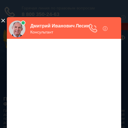
Дежурный юрист, звоните!
938-86-71
Москва и МО
(499)
467-34-68
СПб и ЛО
(812)
Все регионы
8 800 350-24-63
ГРАЖДАНСКИЙ КОДЕКС РОССИЙСКОЙ
ФЕДЕРАЦИИ 2026 - 2025
Гражданский Кодекс Российской Федерации является основным
документом правового поля в Российской Федерации. И именно по этой
причине в него часто вносят изменения. При работе с таким важным
документом необходимо убедиться в его актуальности на данный
момент. Разобраться во всех тонкостях и нюансах не всегда