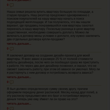
0
Наша семья решила купить квартиру большую по площади, а
старую продать. Наш риэлтор предложил одновременно с
поиском покупателей на нашу квартиру начать и поиск
подходящей жилплощади. И так получилось, что мы нашли
вариант, где продавец понравившейся нам квартиры захотел
переехать в нашу квартиру. Поскольку разница в цене квартир
существенная, необходимо совершить доплату. Можно ли
включать в договор мены условие о доплате, илу нужно заключить
два отдельных договора купли-продажи?
читать дальше...
0
Я заключил договор на создание дизайн-проекта для моей
квартиры. Я внес аванс в размере 25 % от полной стоимости
работы дизайнера, после чего он пообещал сразу же приступить
к работе. Но через два дня дизайнер позвонил, и сказал, что не
сможет закончить работу, при этом об авансе он умолчал. Могу ли
я расторгнуть с ним договор и потребовать возврата аванса?
читать дальше...
0
Я был должен определенную сумму своему другу, причем
оформили передачу денег распиской. Месяц назад друг погиб, а
эту расписку предъявил мне его брат и потребовал вернуть
деньги теперь уже ему. Имеет ли он право на это?
читать дальше...
0