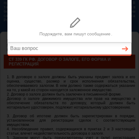
представляется возможным. Особенно если это нужно сделать быстро. В
таком случае самым простым и эффективным решением будет звонок в
бесплатную юридическую консультацию. Телефон указан на нашем
сайте. На сайте опубликована последняя редакция Гражданского кодекса
РФ 2026 - 2025
ГЛАВНАЯ
—
ГЛАВА 23. ОБЕСПЕЧЕНИЕ ИСПОЛНЕНИЯ
ОБЯЗАТЕЛЬСТВ
— ст 339 ГК РФ. Договор о залоге, его форма и
регистрация
СТ 339 ГК РФ. ДОГОВОР О ЗАЛОГЕ, ЕГО ФОРМА И
РЕГИСТРАЦИЯ
1. В договоре о залоге должны быть указаны предмет залога и его
оценка, существо, размер и срок исполнения обязательства,
обеспечиваемого залогом. В нем должно также содержаться указание
на то, у какой из сторон находится заложенное имущество.
2. Договор о залоге должен быть заключен в письменной форме.
Договор о залоге движимого имущества или прав на имущество в
обеспечение обязательств по договору, который должен быть
нотариально удостоверен, подлежит нотариальному удостоверению.
3. Договор об ипотеке должен быть зарегистрирован в порядке,
установленном для регистрации сделок с соответствующим
имуществом.
4. Несоблюдение правил, содержащихся в пунктах 2 и 3 настоящей
статьи, влечет недействительность договора о залоге.
5. Законом могут быть предусмотрены учет и (или) регистрация