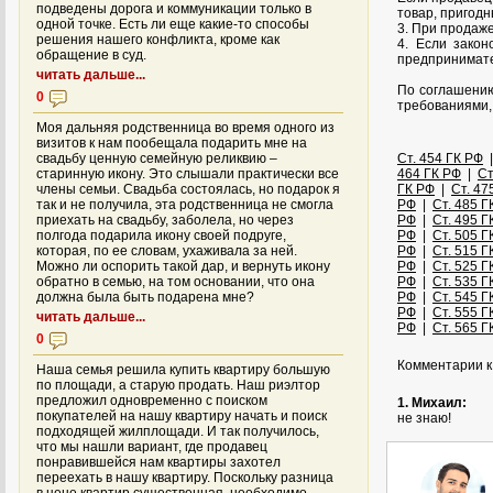
подведены дорога и коммуникации только в
товар, пригодн
одной точке. Есть ли еще какие-то способы
3. При продаже
решения нашего конфликта, кроме как
4. Если зако
обращение в суд.
предпринимате
читать дальше...
По соглашению
0
требованиями,
Моя дальняя родственница во время одного из
визитов к нам пообещала подарить мне на
свадьбу ценную семейную реликвию –
Ст. 454 ГК РФ
старинную икону. Это слышали практически все
464 ГК РФ
|
Ст
члены семьи. Свадьба состоялась, но подарок я
ГК РФ
|
Ст. 47
так и не получила, эта родственница не смогла
РФ
|
Ст. 485 Г
приехать на свадьбу, заболела, но через
РФ
|
Ст. 495 Г
полгода подарила икону своей подруге,
РФ
|
Ст. 505 Г
которая, по ее словам, ухаживала за ней.
РФ
|
Ст. 515 Г
Можно ли оспорить такой дар, и вернуть икону
РФ
|
Ст. 525 Г
обратно в семью, на том основании, что она
РФ
|
Ст. 535 Г
должна была быть подарена мне?
РФ
|
Ст. 545 Г
РФ
|
Ст. 555 Г
читать дальше...
РФ
|
Ст. 565 Г
0
Комментарии к 
Наша семья решила купить квартиру большую
по площади, а старую продать. Наш риэлтор
предложил одновременно с поиском
1. Михаил:
покупателей на нашу квартиру начать и поиск
не знаю!
подходящей жилплощади. И так получилось,
что мы нашли вариант, где продавец
понравившейся нам квартиры захотел
переехать в нашу квартиру. Поскольку разница