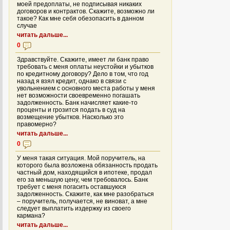
моей предоплаты, не подписывая никаких
договоров и контрактов. Скажите, возможно ли
такое? Как мне себя обезопасить в данном
случае
читать дальше...
0
Здравствуйте. Скажите, имеет ли банк право
требовать с меня оплаты неустойки и убытков
по кредитному договору? Дело в том, что год
назад я взял кредит, однако в связи с
увольнением с основного места работы у меня
нет возможности своевременно погашать
задолженность. Банк начисляет какие-то
проценты и грозится подать в суд на
возмещение убытков. Насколько это
правомерно?
читать дальше...
0
У меня такая ситуация. Мой поручитель, на
которого была возложена обязанность продать
частный дом, находящийся в ипотеке, продал
его за меньшую цену, чем требовалось. Банк
требует с меня погасить оставшуюся
задолженность. Скажите, как мне разобраться
– поручитель, получается, не виноват, а мне
следует выплатить издержку из своего
кармана?
читать дальше...