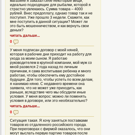
магазине я заказал себе некоторые вещи,
идеально подходящие для рыбалки, которой я
страстно увлекаюсь. Сумма товара – 4000
рублей. Внес предоплату, однако товар так и не
поступил. Уже прошло 3 недели. Скажите, как
мне поступить в данной ситуации? Может ли
это быть мошенничеством, и как вернуть свои
деньги?
читать дальше...
0
У меня подписан договор с моей няней,
которая в рабочие дни приходит на работу для
ухода за моим сыном. Я работаю
руководителем в крупной компании, мой муж со
мной развелся 2 года назад по личным
причинам, я сама воспитываю ребенка и много
работаю, чтобы обеспечить ему достойное
будущее. Для того, чтобы успеть по всем делам,
я нанимаю няню. С недавнего времени она
заявила, что не может уже приходить, как
раньше, вследствие чего мы обсудили иные
условия. У меня вопрос: можно ли поменять
условия в договоре, или это необязательно?
читать дальше...
0
Ситуация такая. Я хочу заняться поставками
товаров из отдаленного российского города.
При переговорах с фирмой оказалось, что они
могут выслать первую партию товаров после