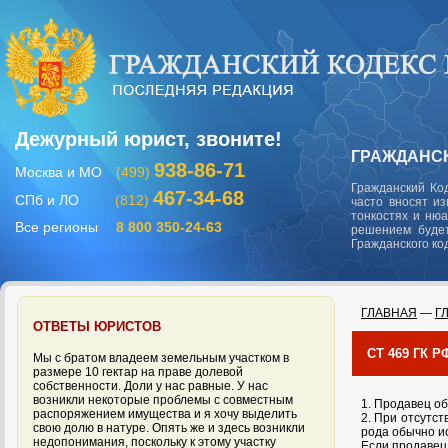
Дежурный юрист, звоните!
ГРАЖДАНСК
938-86-71
Москва и МО
(499)
Гражданский Ко
467-34-68
СПб и ЛО
(812)
часто вносят и
тонкостях и ню
Все регионы
8 800 350-24-63
решением будет
Гражданского ко
ГЛАВНАЯ
—
Г
ОТВЕТЫ ЮРИСТОВ
СТ 469 ГК 
Мы с братом владеем земельным участком в
размере 10 гектар на праве долевой
собственности. Доли у нас равные. У нас
возникли некоторые проблемы с совместным
1. Продавец об
распоряжением имущества и я хочу выделить
2. При отсутст
свою долю в натуре. Опять же и здесь возникли
рода обычно и
недопонимания, поскольку к этому участку
Если продавец