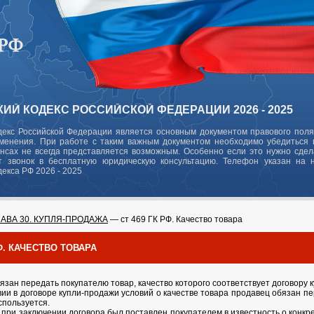
ИЙ КОДЕКС РОССИЙСКОЙ ФЕДЕРАЦИИ 2026 - 2025
декс Российской Федерации является основным документом правового поля
зменения. При работе с таким важным документом необходимо убедиться в
ансах не всегда представляется возможным. Особенно если это нужно сде
 звонок в бесплатную юридическую консультацию. Телефон указан на 
декса РФ 2026 - 2025
ЛАВА 30. КУПЛЯ-ПРОДАЖА
— ст 469 ГК РФ. Качество товара
РФ. КАЧЕСТВО ТОВАРА
язан передать покупателю товар, качество которого соответствует договору 
вии в договоре купли-продажи условий о качестве товара продавец обязан п
спользуется.
 при заключении договора был поставлен покупателем в известность о конк