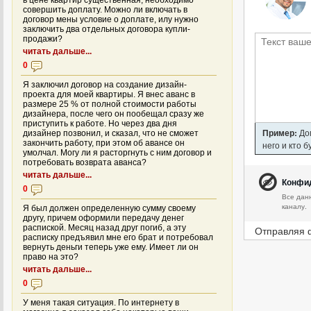
в цене квартир существенная, необходимо
совершить доплату. Можно ли включать в
договор мены условие о доплате, илу нужно
заключить два отдельных договора купли-
продажи?
читать дальше...
0
Я заключил договор на создание дизайн-
проекта для моей квартиры. Я внес аванс в
размере 25 % от полной стоимости работы
дизайнера, после чего он пообещал сразу же
приступить к работе. Но через два дня
Пример:
Дом
дизайнер позвонил, и сказал, что не сможет
закончить работу, при этом об авансе он
него и кто 
умолчал. Могу ли я расторгнуть с ним договор и
потребовать возврата аванса?
читать дальше...
Конфи
0
Все дан
каналу.
Я был должен определенную сумму своему
другу, причем оформили передачу денег
распиской. Месяц назад друг погиб, а эту
Отправляя 
расписку предъявил мне его брат и потребовал
вернуть деньги теперь уже ему. Имеет ли он
право на это?
читать дальше...
0
У меня такая ситуация. По интернету в