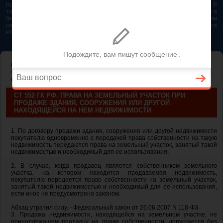
представляется возможным. Особенно если это нужно сделать быстро. В
таком случае самым простым и эффективным решением будет звонок в
бесплатную юридическую консультацию. Телефон указан на нашем
сайте. На сайте опубликована последняя редакция Гражданского кодекса
РФ 2026 - 2025
ГЛАВНАЯ
—
ГЛАВА 30. КУПЛЯ-ПРОДАЖА
— ст 552 ГК РФ. Права на
земельный участок при продаже здания, сооружения или другой
находящейся на нем недвижимости
СТ 552 ГК РФ. ПРАВА НА ЗЕМЕЛЬНЫЙ УЧАСТОК ПРИ
ПРОДАЖЕ ЗДАНИЯ, СООРУЖЕНИЯ ИЛИ ДРУГОЙ
НАХОДЯЩЕЙСЯ НА НЕМ НЕДВИЖИМОСТИ
1. По договору продажи здания, сооружения или другой недвижимости
покупателю одновременно с передачей права собственности на такую
недвижимость передаются права на земельный участок, занятый такой
недвижимостью и необходимый для ее использования.
2. В случае, когда продавец является собственником земельного
участка, на котором находится продаваемая недвижимость,
покупателю передается право собственности на земельный участок,
занятый такой недвижимостью и необходимый для ее использования,
если иное не предусмотрено законом.
Абзац утратил силу. - Федеральный закон от 26.06.2007 N 118-ФЗ.
3. Продажа недвижимости, находящейся на земельном участке, не
принадлежащем продавцу на праве собственности, допускается без