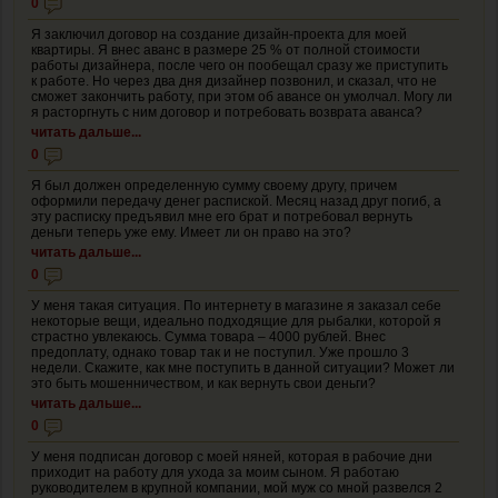
0
Я заключил договор на создание дизайн-проекта для моей
квартиры. Я внес аванс в размере 25 % от полной стоимости
работы дизайнера, после чего он пообещал сразу же приступить
к работе. Но через два дня дизайнер позвонил, и сказал, что не
сможет закончить работу, при этом об авансе он умолчал. Могу ли
я расторгнуть с ним договор и потребовать возврата аванса?
читать дальше...
0
Я был должен определенную сумму своему другу, причем
оформили передачу денег распиской. Месяц назад друг погиб, а
эту расписку предъявил мне его брат и потребовал вернуть
деньги теперь уже ему. Имеет ли он право на это?
читать дальше...
0
У меня такая ситуация. По интернету в магазине я заказал себе
некоторые вещи, идеально подходящие для рыбалки, которой я
страстно увлекаюсь. Сумма товара – 4000 рублей. Внес
предоплату, однако товар так и не поступил. Уже прошло 3
недели. Скажите, как мне поступить в данной ситуации? Может ли
это быть мошенничеством, и как вернуть свои деньги?
читать дальше...
0
У меня подписан договор с моей няней, которая в рабочие дни
приходит на работу для ухода за моим сыном. Я работаю
руководителем в крупной компании, мой муж со мной развелся 2