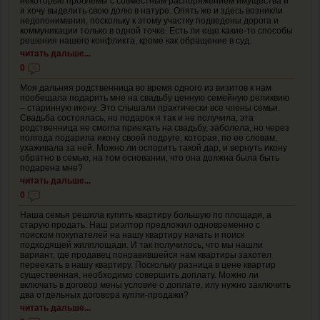
некоторые проблемы с совместным распоряжением имущества и
я хочу выделить свою долю в натуре. Опять же и здесь возникли
недопонимания, поскольку к этому участку подведены дорога и
коммуникации только в одной точке. Есть ли еще какие-то способы
решения нашего конфликта, кроме как обращение в суд.
читать дальше...
0
Моя дальняя родственница во время одного из визитов к нам
пообещала подарить мне на свадьбу ценную семейную реликвию
– старинную икону. Это слышали практически все члены семьи.
Свадьба состоялась, но подарок я так и не получила, эта
родственница не смогла приехать на свадьбу, заболела, но через
полгода подарила икону своей подруге, которая, по ее словам,
ухаживала за ней. Можно ли оспорить такой дар, и вернуть икону
обратно в семью, на том основании, что она должна была быть
подарена мне?
читать дальше...
0
Наша семья решила купить квартиру большую по площади, а
старую продать. Наш риэлтор предложил одновременно с
поиском покупателей на нашу квартиру начать и поиск
подходящей жилплощади. И так получилось, что мы нашли
вариант, где продавец понравившейся нам квартиры захотел
переехать в нашу квартиру. Поскольку разница в цене квартир
существенная, необходимо совершить доплату. Можно ли
включать в договор мены условие о доплате, илу нужно заключить
два отдельных договора купли-продажи?
читать дальше...