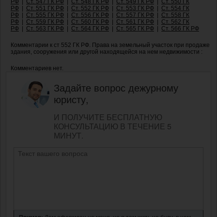
РФ
|
Ст. 547 ГК РФ
|
Ст. 548 ГК РФ
|
Ст. 549 ГК РФ
|
Ст. 550 ГК
РФ
|
Ст. 551 ГК РФ
|
Ст. 552 ГК РФ
|
Ст. 553 ГК РФ
|
Ст. 554 ГК
РФ
|
Ст. 555 ГК РФ
|
Ст. 556 ГК РФ
|
Ст. 557 ГК РФ
|
Ст. 558 ГК
РФ
|
Ст. 559 ГК РФ
|
Ст. 560 ГК РФ
|
Ст. 561 ГК РФ
|
Ст. 562 ГК
РФ
|
Ст. 563 ГК РФ
|
Ст. 564 ГК РФ
|
Ст. 565 ГК РФ
|
Ст. 566 ГК РФ
Комментарии к ст 552 ГК РФ. Права на земельный участок при продаже
здания, сооружения или другой находящейся на нем недвижимости :
Комментариев нет.
Задайте вопрос дежурному
юристу,
И ПОЛУЧИТЕ БЕСПЛАТНУЮ
КОНСУЛЬТАЦИЮ В ТЕЧЕНИЕ 5
МИНУТ.
Пример:
Дом оформлен на меня, но я там жить не буду, в нем