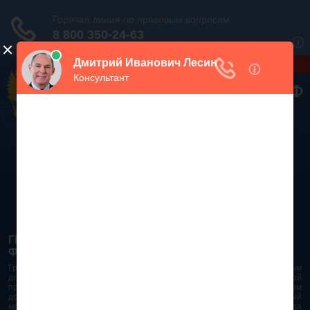
Дежурный юрист, звоните!
938-86-71
Москва и МО
(499)
467-34-68
СПб и ЛО
(812)
Все регионы
8 800 350-24-63
ГРАЖДАНСКИЙ КОДЕКС РОССИЙСКОЙ
ФЕДЕРАЦИИ 2026 - 2025
Гражданский Кодекс Российской Федерации является основным
документом правового поля в Российской Федерации. И именно по этой
причине в него часто вносят изменения. При работе с таким важным
документом необходимо убедиться в его актуальности на данный
момент. Разобраться во всех тонкостях и нюансах не всегда