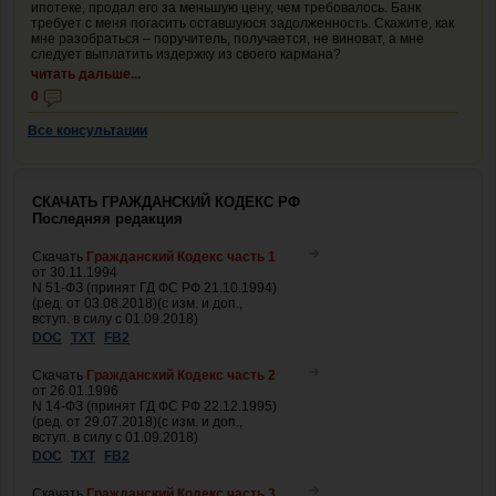
ипотеке, продал его за меньшую цену, чем требовалось. Банк
требует с меня погасить оставшуюся задолженность. Скажите, как
мне разобраться – поручитель, получается, не виноват, а мне
следует выплатить издержку из своего кармана?
читать дальше...
0
Все консультации
СКАЧАТЬ ГРАЖДАНСКИЙ КОДЕКС РФ
Последняя редакция
Скачать
Гражданский Кодекс часть 1
от 30.11.1994
N 51-ФЗ (принят ГД ФС РФ 21.10.1994)
(ред. от 03.08.2018)(с изм. и доп.,
вступ. в силу с 01.09.2018)
DOC
TXT
FB2
Скачать
Гражданский Кодекс часть 2
от 26.01.1996
N 14-ФЗ (принят ГД ФС РФ 22.12.1995)
(ред. от 29.07.2018)(с изм. и доп.,
вступ. в силу с 01.09.2018)
DOC
TXT
FB2
Скачать
Гражданский Кодекс часть 3