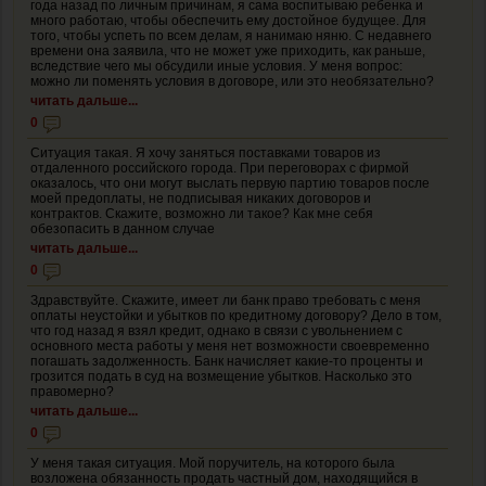
года назад по личным причинам, я сама воспитываю ребенка и
много работаю, чтобы обеспечить ему достойное будущее. Для
того, чтобы успеть по всем делам, я нанимаю няню. С недавнего
времени она заявила, что не может уже приходить, как раньше,
вследствие чего мы обсудили иные условия. У меня вопрос:
можно ли поменять условия в договоре, или это необязательно?
читать дальше...
0
Ситуация такая. Я хочу заняться поставками товаров из
отдаленного российского города. При переговорах с фирмой
оказалось, что они могут выслать первую партию товаров после
моей предоплаты, не подписывая никаких договоров и
контрактов. Скажите, возможно ли такое? Как мне себя
обезопасить в данном случае
читать дальше...
0
Здравствуйте. Скажите, имеет ли банк право требовать с меня
оплаты неустойки и убытков по кредитному договору? Дело в том,
что год назад я взял кредит, однако в связи с увольнением с
основного места работы у меня нет возможности своевременно
погашать задолженность. Банк начисляет какие-то проценты и
грозится подать в суд на возмещение убытков. Насколько это
правомерно?
читать дальше...
0
У меня такая ситуация. Мой поручитель, на которого была
возложена обязанность продать частный дом, находящийся в